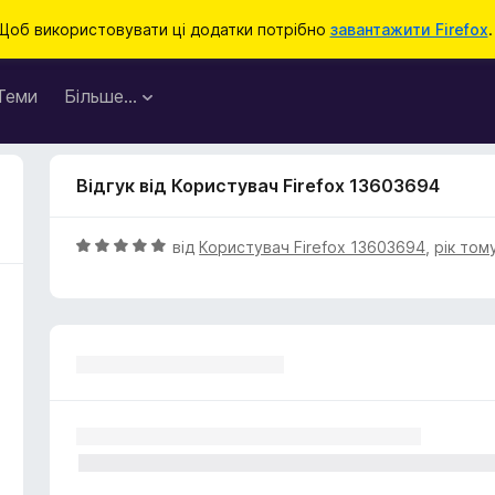
Щоб використовувати ці додатки потрібно
завантажити Firefox
.
Теми
Більше…
Відгук від Користувач Firefox 13603694
О
від
Користувач Firefox 13603694
,
рік том
ц
і
н
к
а
5
з
5