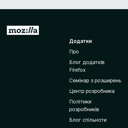
П
е
Додатки
р
Про
е
й
Блог додатків
т
Firefox
и
Семінар з розширень
н
а
Центр розробника
д
Політики
о
розробників
м
Блог спільноти
і