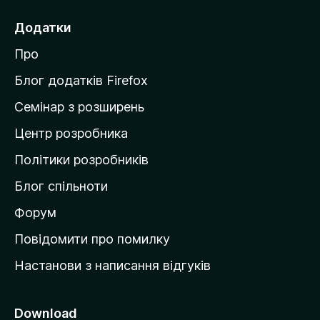
р
е
Додатки
й
Про
т
и
Блог додатків Firefox
н
Семінар з розширень
а
Центр розробника
д
о
Політики розробників
м
Блог спільноти
і
в
Форум
к
Повідомити про помилку
у
Настанови з написання відгуків
M
o
z
Download