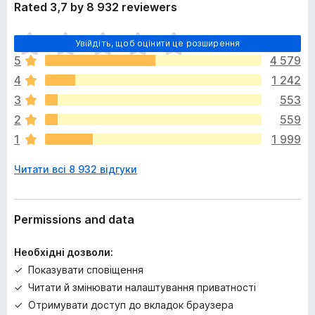
Rated 3,7 by 8 932 reviewers
Щ
Увійдіть, щоб оцінити це розширення
е
5
4 579
н
4
1 242
е
м
3
553
а
2
559
є
1
1 999
о
ц
Читати всі 8 932 відгуки
і
н
о
к
Permissions and data
Необхідні дозволи:
Показувати сповіщення
Читати й змінювати налаштування приватності
Отримувати доступ до вкладок браузера