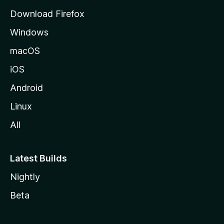
i
Download Firefox
l
Windows
l
a
macOS
iOS
Android
Linux
All
Latest Builds
Nightly
Beta