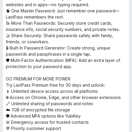
websites and in apps—no typing required.
🧠 One Master Password: Just remember one password—
LastPass remembers the rest.
📝 More Than Passwords: Securely store credit cards,
insurance info, social security numbers, and private notes.
🤝 Share Securely: Share passwords safely with family,
friends, or coworkers.
🔒 Built-In Password Generator: Create strong, unique
passwords and passphrases in a single tap.
🛡️ Multi-Factor Authentication (MFA): Add an extra layer of
protection to your password app.
GO PREMIUM FOR MORE POWER
Try LastPass Premium free for 30 days and unlock:
📱 Unlimited device access across all platforms
🌐 Access on Chrome, Edge, and other browser extensions
🔗 Unlimited sharing of passwords and notes
☁️ 1GB of encrypted file storage
🛡️ Advanced MFA options like YubiKey
🚨 Emergency access for trusted contacts
💬 Priority customer support