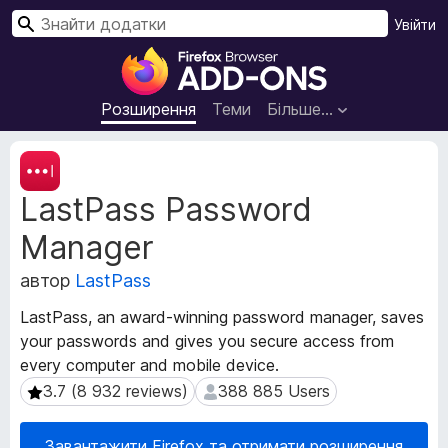
П
Увійти
о
Д
ш
о
у
д
Розширення
Теми
Більше…
к
а
т
М
к
е
LastPass Password
т
и
а
б
Manager
д
р
а
а
автор
LastPass
н
у
і
LastPass, an award-winning password manager, saves
з
р
your passwords and gives you secure access from
е
о
every computer and mobile device.
з
р
ш
3.7 (8 932 reviews)
388 885 Users
3.7 (8 932 reviews)
388 885 Users
а
и
F
р
i
Завантажити Firefox та отримати розширення