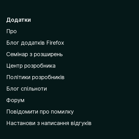
р
е
Додатки
й
Про
т
и
Блог додатків Firefox
н
Семінар з розширень
а
Центр розробника
д
о
Політики розробників
м
Блог спільноти
і
в
Форум
к
Повідомити про помилку
у
Настанови з написання відгуків
M
o