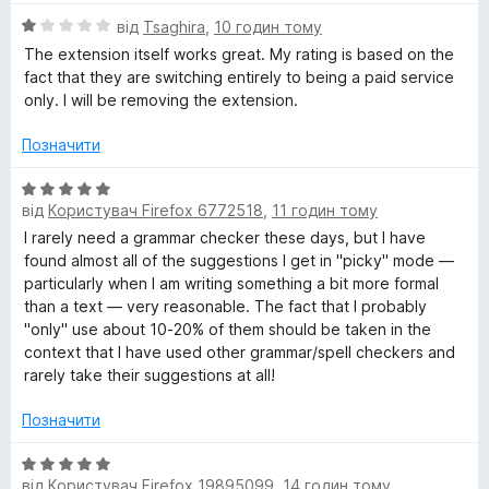
5
О
від
Tsaghira
,
10 годин тому
о
ц
The extension itself works great. My rating is based on the
і
fact that they are switching entirely to being a paid service
р
н
only. I will be removing the extension.
к
г
а
Позначити
1
з
О
р
5
від
Користувач Firefox 6772518
,
11 годин тому
ц
і
I rarely need a grammar checker these days, but I have
а
н
found almost all of the suggestions I get in "picky" mode —
к
particularly when I am writing something a bit more formal
м
а
than a text — very reasonable. The fact that I probably
5
"only" use about 10-20% of them should be taken in the
а
з
context that I have used other grammar/spell checkers and
5
rarely take their suggestions at all!
т
Позначити
и
О
від
Користувач Firefox 19895099
,
14 годин тому
ц