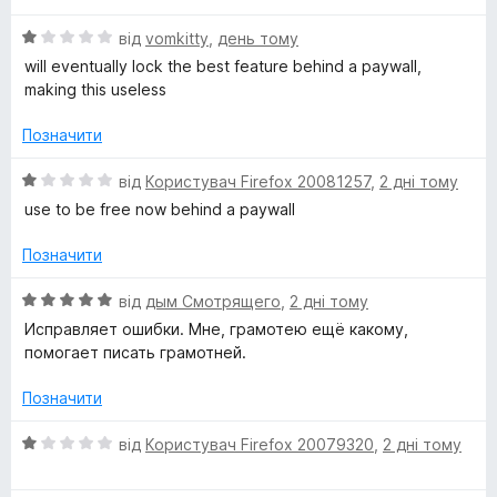
р
1
з
О
від
vomkitty
,
день тому
а
5
ц
will eventually lock the best feature behind a paywall,
і
making this useless
ф
н
к
Позначити
а
і
1
О
від
Користувач Firefox 20081257
,
2 дні тому
з
ц
use to be free now behind a paywall
ї
5
і
н
Позначити
–
к
а
О
від
дым Смотрящего
,
2 дні тому
L
1
ц
Исправляет ошибки. Мне, грамотею ещё какому,
з
і
помогает писать грамотней.
5
н
a
к
Позначити
а
n
5
О
від
Користувач Firefox 20079320
,
2 дні тому
з
ц
g
5
і