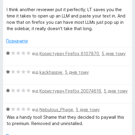
I think another reviewer put it perfectly; LT saves you the
time it takes to open up an LLM and paste your text in. And
now that on firefox you can have most LLMs just pop up in
the sidebar, it really doesn't take that long.
Позначити
О
від
Користувач Firefox 6107870
,
5 днів тому
ц
і
О
н
від
kackhaspie
,
5 днів тому
ц
к
і
а
О
н
від
Користувач Firefox 20074616
,
5 днів тому
1
ц
к
з
і
а
5
О
н
від
Nebulous_Phage
,
5 днів тому
1
ц
к
з
Was a handy tool! Shame that they decided to paywall this
і
а
5
to premium. Removed and uninstalled.
н
1
к
з