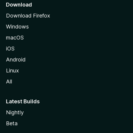
z
Download
i
Download Firefox
l
Windows
l
a
macOS
iOS
Android
Linux
All
Latest Builds
Nightly
Beta