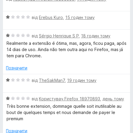
к
і
н
О
від
Erebus Kuro
,
15 годин тому
к
и
ц
а
і
5
т
О
н
від
Sérgio Henrique S P
,
18 годин тому
з
ц
к
5
Realmente a extensão é ótima, mas, agora, ficou paga, após
а
і
а
14 dias de uso. Ainda não tem outra aqui no Firefox, mas já
н
1
tem para Chrome.
к
з
о
а
5
Позначити
1
р
з
О
від
TheSakMan7
,
19 годин тому
5
ц
ф
і
О
н
від
Користувач Firefox 18970893
,
день тому
о
ц
к
Très bonne extension, dommage quelle soit inutilisable au
і
а
bout de quelques temps et nous demande de payer le
н
1
г
premium
к
з
а
5
Позначити