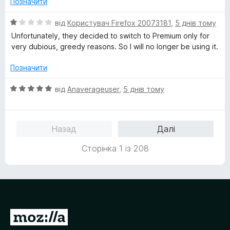
Позначити
а
5
1
О
від
Користувач Firefox 20073181
,
5 днів тому
з
ц
Unfortunately, they decided to switch to Premium only for
5
і
very dubious, greedy reasons. So I will no longer be using it.
н
к
Позначити
а
1
О
від
Anaverageuser
,
5 днів тому
з
ц
5
і
н
Назад
Далі
к
а
Сторінка 1 із 208
5
з
5
П
е