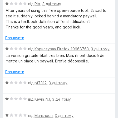
О
н
від
Pitt
,
3 дні тому
u
ц
к
After years of using this free open-source tool, it’s sad to
і
а
see it suddenly locked behind a mandatory paywall.
н
1
a
This is a textbook definition of "enshittification"!
к
з
Thanks for the good years, and good luck.
а
5
g
1
Позначити
з
e
5
О
від
Користувач Firefox 19668763
,
3 дні тому
ц
La version gratuite était tres bien. Mais ils ont décidé de
T
і
mettre un place un paywall. Bref je déconseille.
н
к
o
Позначити
а
1
О
від
pf7312
,
3 дні тому
o
з
ц
5
і
l
О
н
від
Kevin_NJ
,
3 дні тому
ц
к
і
а
О
н
від
Manshoon
,
3 дні тому
1