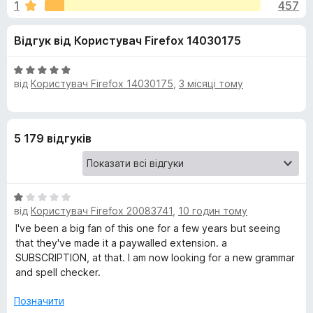
и
1
457
з
r
5
e
д
Відгук від Користувач Firefox 14030175
f
o
л
О
x
від
Користувач Firefox 14030175
,
3 місяці тому
ц
я
і
н
к
К
5 179 відгуків
а
5
о
з
5
О
р
від
Користувач Firefox 20083741
,
10 годин тому
ц
і
I've been a big fan of this one for a few years but seeing
е
н
that they've made it a paywalled extension. a
к
SUBSCRIPTION, at that. I am now looking for a new grammar
к
а
and spell checker.
1
з
т
Позначити