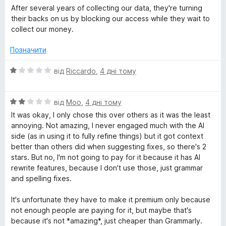
ц
к
з
After several years of collecting our data, they're turning
і
а
5
their backs on us by blocking our access while they wait to
н
1
collect our money.
к
з
а
5
Позначити
1
з
О
від
Riccardo
,
4 дні тому
5
ц
і
О
н
від
Moo
,
4 дні тому
ц
к
It was okay, I only chose this over others as it was the least
і
а
annoying. Not amazing, I never engaged much with the AI
н
1
side (as in using it to fully refine things) but it got context
к
з
better than others did when suggesting fixes, so there's 2
а
5
stars. But no, I'm not going to pay for it because it has AI
2
rewrite features, because I don't use those, just grammar
з
and spelling fixes.
5
It's unfortunate they have to make it premium only because
not enough people are paying for it, but maybe that's
because it's not *amazing*, just cheaper than Grammarly.