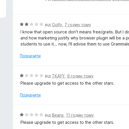
ц
і
н
к
О
від
Golfy
,
7 годин тому
а
ц
I know that open source don't means free/gratis. But I d
1
і
and how marketing justify why browser plugin will be a p
з
н
students to use it... now, I'll advise them to use Grammal
5
к
а
Позначити
2
з
5
О
від
TKAYY
,
9 годин тому
ц
Please upgrade to get access to the other stars.
і
н
Позначити
к
а
1
О
від
Beans
,
11 годин тому
з
ц
Please upgrade to get access to the other stars.
5
і