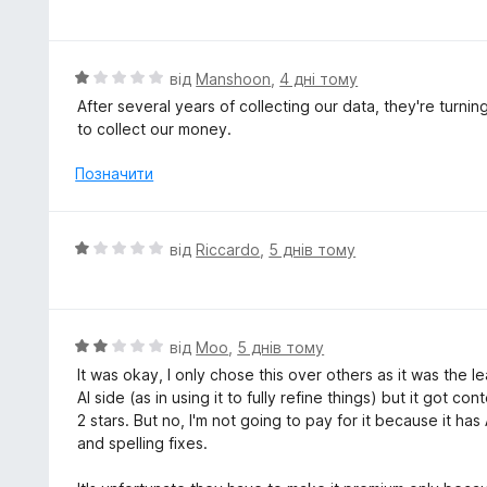
ц
1
і
з
н
5
к
О
від
Manshoon
,
4 дні тому
а
ц
After several years of collecting our data, they're turni
1
і
to collect our money.
з
н
5
к
Позначити
а
1
з
О
від
Riccardo
,
5 днів тому
5
ц
і
н
к
О
від
Moo
,
5 днів тому
а
ц
It was okay, I only chose this over others as it was the
1
і
AI side (as in using it to fully refine things) but it got 
з
н
2 stars. But no, I'm not going to pay for it because it ha
5
к
and spelling fixes.
а
2