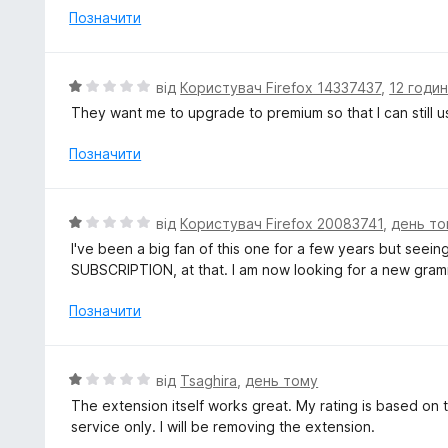
н
Позначити
к
а
1
О
від
Користувач Firefox 14337437
,
12 годи
з
ц
They want me to upgrade to premium so that I can still us
5
і
н
Позначити
к
а
1
О
від
Користувач Firefox 20083741
,
день то
з
ц
I've been a big fan of this one for a few years but seein
5
і
SUBSCRIPTION, at that. I am now looking for a new gram
н
к
Позначити
а
1
з
О
від
Tsaghira
,
день тому
5
ц
The extension itself works great. My rating is based on t
і
service only. I will be removing the extension.
н