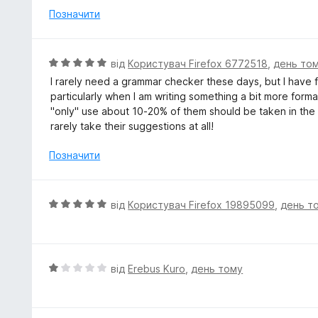
к
Позначити
а
1
з
О
від
Користувач Firefox 6772518
,
день то
5
ц
I rarely need a grammar checker these days, but I have f
і
particularly when I am writing something a bit more forma
н
"only" use about 10-20% of them should be taken in the
к
rarely take their suggestions at all!
а
5
Позначити
з
5
О
від
Користувач Firefox 19895099
,
день т
ц
і
н
к
О
від
Erebus Kuro
,
день тому
а
ц
5
і
з
н