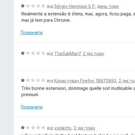
5
к
О
від
Sérgio Henrique S P
,
день тому
а
ц
Realmente a extensão é ótima, mas, agora, ficou paga, a
1
і
mas já tem para Chrome.
з
н
5
к
Позначити
а
1
з
О
від
TheSakMan7
,
2 дні тому
5
ц
і
н
к
О
від
Користувач Firefox 18970893
,
2 дні т
а
ц
Très bonne extension, dommage quelle soit inutilisabl
1
і
premium
з
н
5
к
Позначити
а
1
з
О
від
vomkitty
,
2 дні тому
5
ц