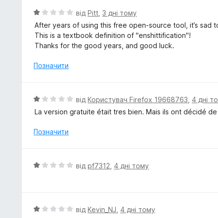
к
О
від
Pitt
,
3 дні тому
а
ц
After years of using this free open-source tool, it’s sad
1
і
This is a textbook definition of "enshittification"!
з
н
Thanks for the good years, and good luck.
5
к
а
Позначити
1
з
5
О
від
Користувач Firefox 19668763
,
4 дні т
ц
La version gratuite était tres bien. Mais ils ont décidé d
і
н
Позначити
к
а
1
О
від
pf7312
,
4 дні тому
з
ц
5
і
н
к
О
від
Kevin_NJ
,
4 дні тому
а