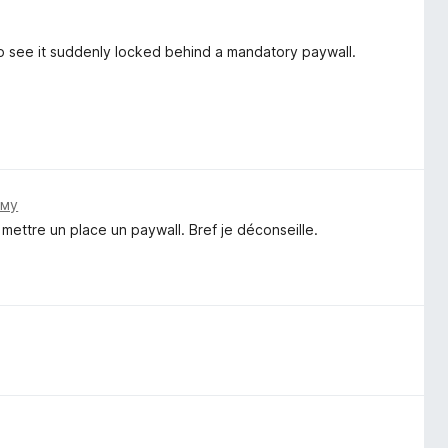
 to see it suddenly locked behind a mandatory paywall.
ому
e mettre un place un paywall. Bref je déconseille.