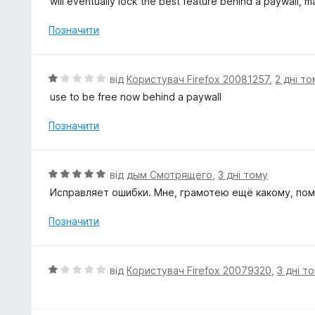
will eventually lock the best feature behind a paywall, m
і
н
Позначити
к
а
1
О
від
Користувач Firefox 20081257
,
2 дні т
з
ц
use to be free now behind a paywall
5
і
н
Позначити
к
а
1
О
від
дым Смотрящего
,
3 дні тому
з
ц
Исправляет ошибки. Мне, грамотею ещё какому, пом
5
і
н
Позначити
к
а
5
О
від
Користувач Firefox 20079320
,
3 дні т
з
ц
5
і
н