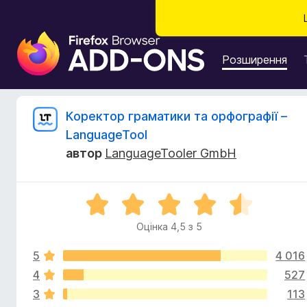
Д
о
Розширення
д
а
т
В
Коректор граматики та орфографії –
к
LanguageTool
и
і
автор
LanguageTooler GmbH
б
р
д
а
О
у
г
ц
з
Оцінка 4,5 з 5
і
е
у
н
р
5
4 016
к
а
а
4
527
к
F
4
3
113
,
i