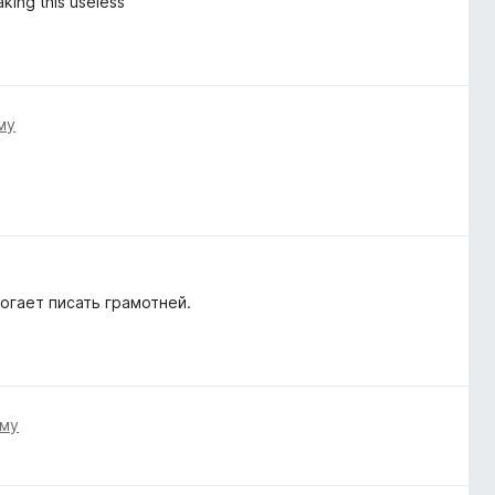
aking this useless
ому
огает писать грамотней.
ому