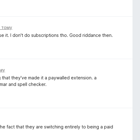
н тому
e it. I don't do subscriptions tho. Good riddance then.
му
g that they've made it a paywalled extension. a
mar and spell checker.
he fact that they are switching entirely to being a paid