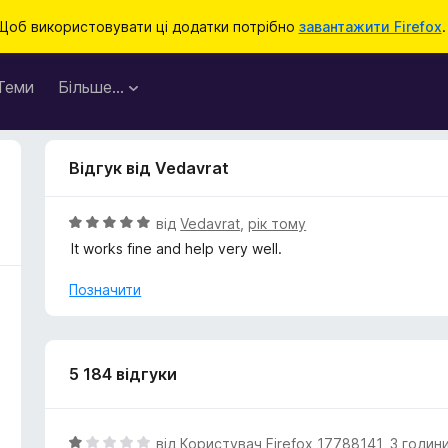
Щоб використовувати ці додатки потрібно
завантажити Firefox
.
Теми
Більше…
Відгук від Vedavrat
О
від
Vedavrat
,
рік тому
ц
It works fine and help very well.
і
н
Позначити
к
а
5
з
5 184 відгуки
5
О
від
Користувач Firefox 17788141
,
3 годин