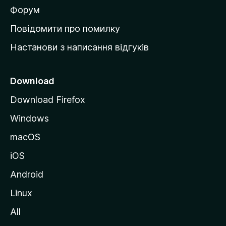
в
Форум
к
Повідомити про помилку
у
Настанови з написання відгуків
M
o
z
Download
i
Download Firefox
l
Windows
l
a
macOS
iOS
Android
Linux
All