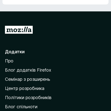
П
е
р
е
Додатки
й
Про
т
и
Блог додатків Firefox
н
Семінар з розширень
а
Центр розробника
д
о
Політики розробників
м
Блог спільноти
і