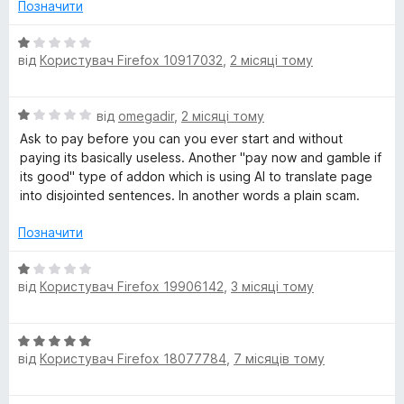
а
Позначити
1
a
з
О
від
Користувач Firefox 10917032
,
2 місяці тому
5
ц
n
і
н
s
О
від
omegadir
,
2 місяці тому
к
ц
а
Ask to pay before you can you ever start and without
і
1
l
paying its basically useless. Another "pay now and gamble if
н
з
its good" type of addon which is using AI to translate page
к
5
into disjointed sentences. In another words a plain scam.
a
а
1
Позначити
t
з
5
О
від
Користувач Firefox 19906142
e
,
3 місяці тому
ц
і
н
–
О
к
від
Користувач Firefox 18077784
,
7 місяців тому
ц
а
t
і
1
н
з