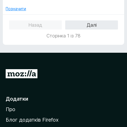
3
з
Позначити
5
Назад
Далі
Сторінка 1 із 78
П
е
р
е
Додатки
й
Про
т
и
Блог додатків Firefox
н