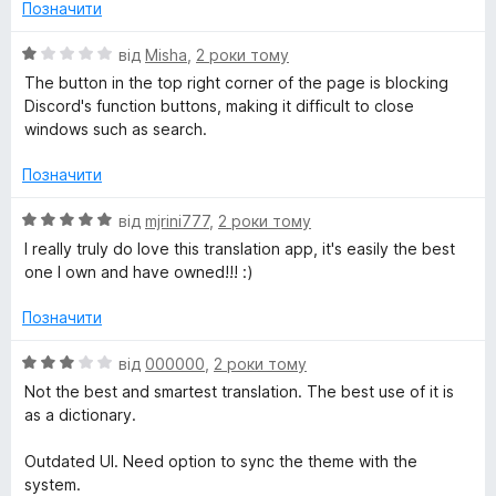
н
1
Позначити
к
з
а
5
О
від
Misha
,
2 роки тому
1
ц
The button in the top right corner of the page is blocking
з
і
Discord's function buttons, making it difficult to close
5
н
windows such as search.
к
а
Позначити
1
з
О
від
mjrini777
,
2 роки тому
5
ц
I really truly do love this translation app, it's easily the best
і
one I own and have owned!!! :)
н
к
Позначити
а
5
О
від
000000
,
2 роки тому
з
ц
Not the best and smartest translation. The best use of it is
5
і
as a dictionary.
н
к
Outdated UI. Need option to sync the theme with the
а
system.