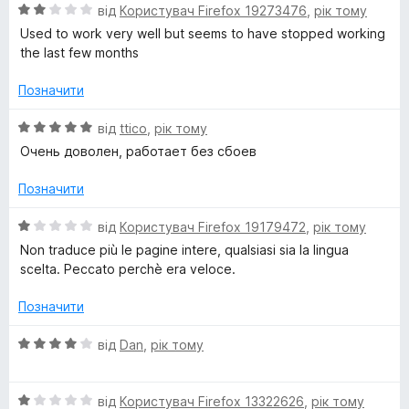
О
від
Користувач Firefox 19273476
,
рік тому
r
к
5
ц
а
Used to work very well but seems to have stopped working
і
5
the last few months
a
н
з
к
5
Позначити
n
а
2
О
від
ttico
,
рік тому
з
s
ц
Очень доволен, работает без сбоев
5
і
н
l
Позначити
к
а
О
від
Користувач Firefox 19179472
,
рік тому
a
5
ц
Non traduce più le pagine intere, qualsiasi sia la lingua
з
і
scelta. Peccato perchè era veloce.
t
5
н
к
Позначити
o
а
1
О
від
Dan
,
рік тому
з
ц
r
5
і
О
н
від
Користувач Firefox 13322626
,
рік тому