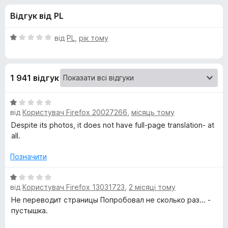
и
5
r
Відгук від PL
e
д
f
О
від
PL
,
рік тому
o
л
ц
x
і
н
я
1 941 відгук
к
а
M
1
О
з
від
Користувач Firefox 20027266
,
місяць тому
ц
a
5
і
Despite its photos, it does not have full-page translation- at
н
all.
к
t
а
Позначити
1
e
з
О
від
Користувач Firefox 13031723
,
2 місяці тому
5
ц
T
і
Не переводит страницы Попробовал не сколько раз... -
н
пустышка.
r
к