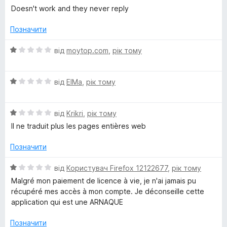
,
ц
к
Doesn't work and they never reply
і
а
d
н
4
Позначити
к
з
i
а
5
О
від
moytop.com
,
рік тому
1
ц
з
і
c
5
О
н
від
ElMa
,
рік тому
ц
к
t
і
а
О
н
від
Krikri
,
рік тому
1
i
ц
к
з
Il ne traduit plus les pages entières web
і
а
5
н
o
1
Позначити
к
з
а
5
О
від
Користувач Firefox 12122677
,
рік тому
n
1
ц
Malgré mon paiement de licence à vie, je n'ai jamais pu
з
і
récupéré mes accès à mon compte. Je déconseille cette
a
5
н
application qui est une ARNAQUE
к
r
а
Позначити