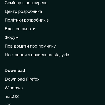
Семінар з розширень
а
Центр розробника
д
о
Політики розробників
м
Блог спільноти
і
в
Форум
к
Повідомити про помилку
у
Настанови з написання відгуків
M
o
z
Download
i
Download Firefox
l
Windows
l
a
macOS