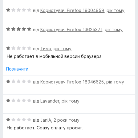
1
з
y
О
від
Користувач Firefox 19004959
,
рік тому
5
ц
і
О
н
від
Користувач Firefox 13625371
,
рік тому
ц
к
і
а
О
н
від
Тима
,
рік тому
1
ц
к
з
Не работает в мобильной версии браузера
і
а
5
н
5
Позначити
к
з
а
5
О
від
Користувач Firefox 18946625
,
рік тому
1
ц
з
і
5
О
н
від
Lavander
,
рік тому
ц
к
і
а
О
н
від
JaniA
,
2 роки тому
1
ц
к
з
Не работает. Сразу оплату просит.
і
а
5