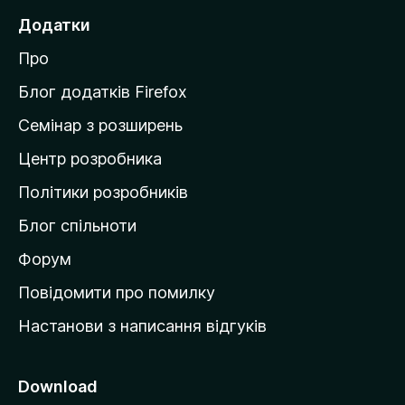
е
Додатки
й
Про
т
и
Блог додатків Firefox
н
Семінар з розширень
а
Центр розробника
д
о
Політики розробників
м
Блог спільноти
і
в
Форум
к
Повідомити про помилку
у
Настанови з написання відгуків
M
o
z
Download