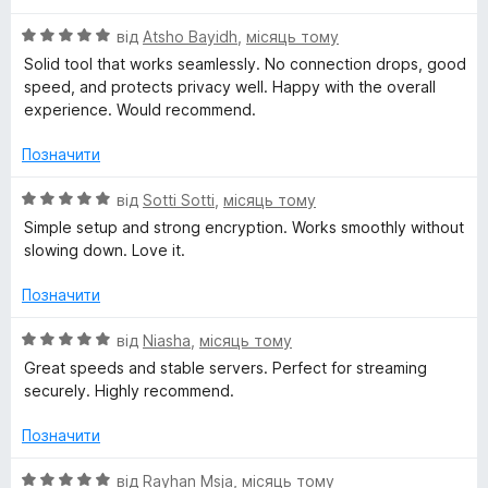
5
з
N
О
від
Atsho Bayidh
,
місяць тому
5
ц
Solid tool that works seamlessly. No connection drops, good
і
U
speed, and protects privacy well. Happy with the overall
н
experience. Would recommend.
к
S
а
Позначити
5
A
з
О
від
Sotti Sotti
,
місяць тому
5
ц
Simple setup and strong encryption. Works smoothly without
-
і
slowing down. Love it.
н
к
P
Позначити
а
5
О
від
Niasha
,
місяць тому
l
з
ц
Great speeds and stable servers. Perfect for streaming
5
і
securely. Highly recommend.
a
н
к
Позначити
n
а
5
О
від
Rayhan Msja
,
місяць тому