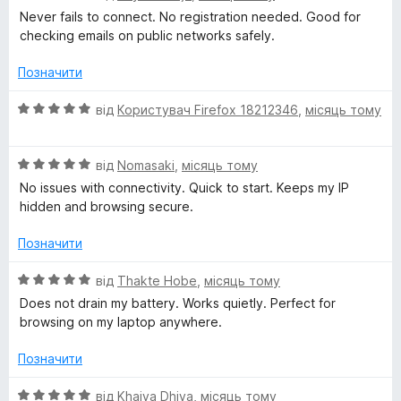
з
ц
e
Never fails to connect. No registration needed. Good for
5
і
checking emails on public networks safely.
н
t
к
Позначити
а
V
5
О
від
Користувач Firefox 18212346
,
місяць тому
з
ц
P
5
і
О
н
від
Nomasaki
,
місяць тому
ц
к
N
No issues with connectivity. Quick to start. Keeps my IP
і
а
hidden and browsing secure.
н
5
P
к
з
Позначити
а
5
r
5
О
від
Thakte Hobe
,
місяць тому
з
ц
Does not drain my battery. Works quietly. Perfect for
o
5
і
browsing on my laptop anywhere.
н
к
x
Позначити
а
5
О
від
Khaiya Dhiya
,
місяць тому