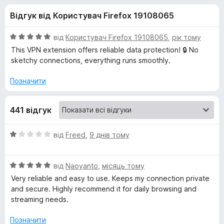
и
5
r
Відгук від Користувач Firefox 19108065
e
д
f
О
від
Користувач Firefox 19108065
,
рік тому
o
л
ц
This VPN extension offers reliable data protection! 🔒 No
x
і
sketchy connections, everything runs smoothly.
н
я
к
Позначити
а
F
5
441 відгук
з
r
5
О
від
Freed
,
9 днів тому
e
ц
і
О
н
від
Naoyanto
,
місяць тому
e
ц
к
Very reliable and easy to use. Keeps my connection private
і
а
and secure. Highly recommend it for daily browsing and
V
н
1
streaming needs.
к
з
P
а
5
Позначити