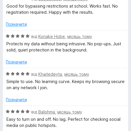
ц
к
Good for bypassing restrictions at school. Works fast. No
і
а
registration required. Happy with the results.
н
1
к
з
Позначити
а
5
5
О
від
Konake Hobe
,
місяць тому
з
ц
Protects my data without being intrusive. No pop-ups. Just
5
і
solid, quiet protection in the background.
н
к
Позначити
а
5
О
від
Khaitedeyta
,
місяць тому
з
ц
Simple to use. No learning curve. Keeps my browsing secure
5
і
on any network I join.
н
к
Позначити
а
5
О
від
Balishma
,
місяць тому
з
ц
Easy to turn on and off. No lag. Perfect for checking social
5
і
media on public hotspots.
н