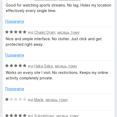
y
з
ц
Good for watching sports streams. No lag. Hides my location
5
і
effectively every single time.
н
к
Позначити
а
5
О
від
Chalet Dram
,
місяць тому
з
ц
Nice and simple interface. No clutter. Just click and get
5
і
protected right away.
н
к
Позначити
а
5
О
від
Haka Saka
,
місяць тому
з
ц
Works on every site I visit. No restrictions. Keeps my online
5
і
activity completely private.
н
к
Позначити
а
5
О
від
Marik
,
місяць тому
з
ц
5
і
О
н
від
Sobdehseu
,
місяць тому