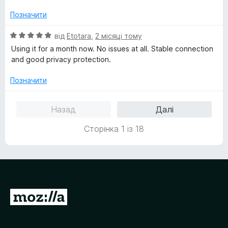
н
к
Позначити
а
5
О
від
Etotara
,
2 місяці тому
з
ц
Using it for a month now. No issues at all. Stable connection
5
і
and good privacy protection.
н
к
Позначити
а
5
Назад
Далі
з
5
Сторінка 1 із 18
П
е
р