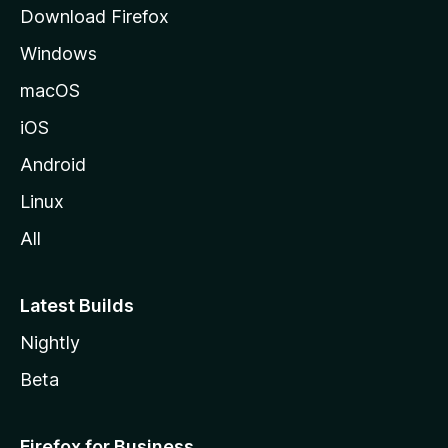
i
Download Firefox
l
Windows
l
a
macOS
iOS
Android
Linux
All
Latest Builds
Nightly
Beta
Firefox for Business