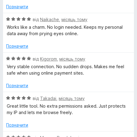
к
Позначити
а
5
О
від
Naikache
,
місяць тому
з
ц
Works like a charm. No login needed. Keeps my personal
5
і
data away from prying eyes online.
н
к
Позначити
а
5
О
від
Kigorom
,
місяць тому
з
ц
Very stable connection. No sudden drops. Makes me feel
5
і
safe when using online payment sites.
н
к
Позначити
а
5
О
від
Takadai
,
місяць тому
з
ц
Great little tool. No extra permissions asked. Just protects
5
і
my IP and lets me browse freely.
н
к
Позначити
а
5