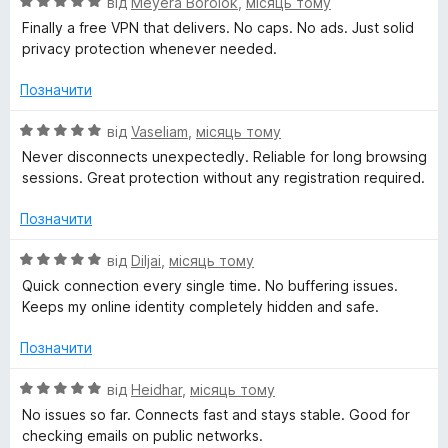
О
від
Meyera Borolok
,
місяць тому
з
ц
Finally a free VPN that delivers. No caps. No ads. Just solid
5
і
privacy protection whenever needed.
н
к
Позначити
а
5
О
від
Vaseliam
,
місяць тому
з
ц
Never disconnects unexpectedly. Reliable for long browsing
5
і
sessions. Great protection without any registration required.
н
к
Позначити
а
5
О
від
Diljai
,
місяць тому
з
ц
Quick connection every single time. No buffering issues.
5
і
Keeps my online identity completely hidden and safe.
н
к
Позначити
а
5
О
від
Heidhar
,
місяць тому
з
ц
No issues so far. Connects fast and stays stable. Good for
5
і
checking emails on public networks.