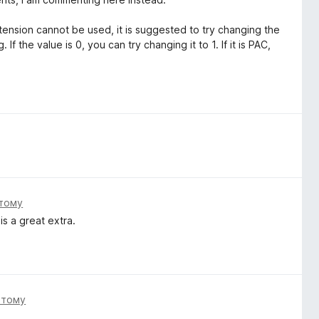
ension cannot be used, it is suggested to try changing the
f the value is 0, you can try changing it to 1. If it is PAC,
 тому
s a great extra.
і тому