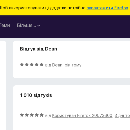
Щоб використовувати ці додатки потрібно
завантажити Firefox
.
Теми
Більше…
Відгук від Dean
О
від
Dean
,
рік тому
ц
і
н
к
1 010 відгуків
а
5
з
5
О
від
Користувач Firefox 20073600
,
3 дні т
ц
і