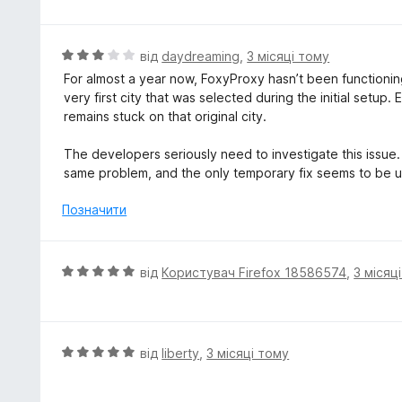
5
і
н
к
О
від
daydreaming
,
3 місяці тому
а
ц
For almost a year now, FoxyProxy hasn’t been functioni
2
і
very first city that was selected during the initial setup. 
з
н
remains stuck on that original city.
5
к
а
The developers seriously need to investigate this issu
3
same problem, and the only temporary fix seems to be uni
з
5
Позначити
О
від
Користувач Firefox 18586574
,
3 місяц
ц
і
н
к
О
від
liberty
,
3 місяці тому
а
ц
5
і