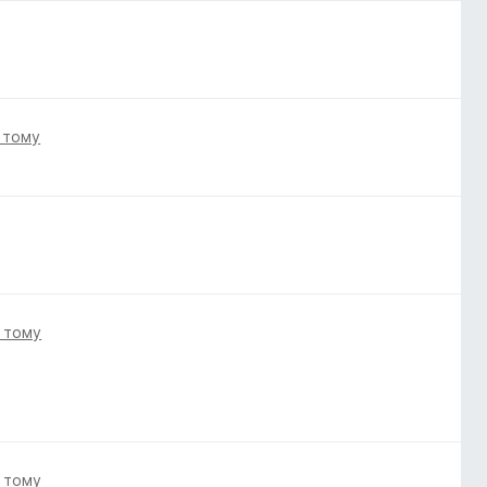
і тому
і тому
і тому