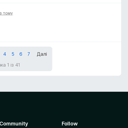
ів тому
4
5
6
7
Далі
ка 1 із 41
Community
Follow