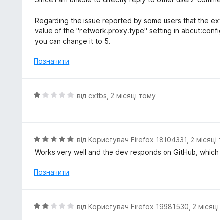
і
н
Regarding the issue reported by some users that the ext
к
value of the "network.proxy.type" setting in about:config. I
а
you can change it to 5.
5
з
Позначити
5
О
від
cxtbs
,
2 місяці тому
ц
і
н
к
О
від
Користувач Firefox 18104331
,
2 місяці
а
ц
Works very well and the dev responds on GitHub, which i
1
і
з
н
Позначити
5
к
а
5
О
від
Користувач Firefox 19981530
,
2 місяц
з
ц