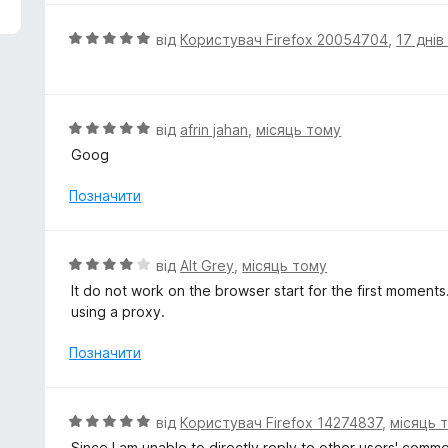
н
к
О
від
Користувач Firefox 20054704
,
17 днів
а
ц
5
і
з
н
5
к
О
від
afrin jahan
,
місяць тому
а
ц
Goog
5
і
з
н
Позначити
5
к
а
5
О
від
Alt Grey
,
місяць тому
з
ц
It do not work on the browser start for the first moment
5
і
using a proxy.
н
к
Позначити
а
4
з
О
від
Користувач Firefox 14274837
,
місяць 
5
ц
Since I am unable to directly reply to other users' comm