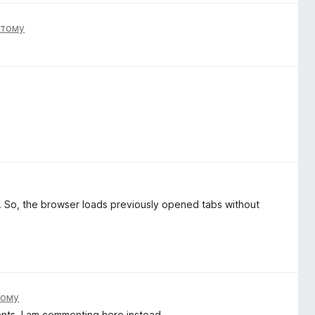
 тому
s. So, the browser loads previously opened tabs without
тому
ents, I am commenting here instead.