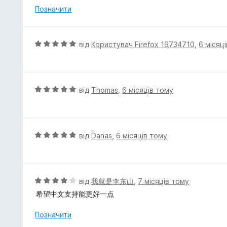
з
н
Позначити
5
к
а
5
О
від
Користувач Firefox 19734710
,
6 місяц
з
ц
5
і
н
к
О
від
Thomas
,
6 місяців тому
а
ц
5
і
з
н
5
к
О
від
Darias
,
6 місяців тому
а
ц
5
і
з
н
5
к
О
від
我就是李东山
,
7 місяців тому
а
ц
希望中文支持能更好一点
5
і
з
н
Позначити
5
к