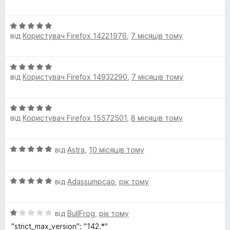
ц
і
О
н
від
Користувач Firefox 14221976
,
7 місяців тому
ц
к
і
а
н
5
О
к
з
від
Користувач Firefox 14932290
,
7 місяців тому
ц
а
5
і
5
н
з
О
к
5
від
Користувач Firefox 15572501
,
8 місяців тому
ц
а
і
5
н
з
О
від
Astra
,
10 місяців тому
к
5
ц
а
і
5
О
н
від
Adassumpcao
,
рік тому
з
ц
к
5
і
а
О
н
від
BullFrog
,
рік тому
5
ц
к
з
"strict_max_version": "142.*"