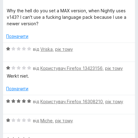
і
а
5
н
5
Why the hell do you set a MAX version, when Nightly uses
к
з
v143? I can't use a fucking language pack because I use a
а
5
newer version?
1
з
Позначити
5
О
від
Vriska
,
рік тому
ц
і
О
н
від
Користувач Firefox 13423156
,
рік тому
ц
к
Werkt niet.
і
а
н
1
Позначити
к
з
а
5
О
від
Користувач Firefox 16308210
,
рік тому
1
ц
з
і
5
О
н
від
Miche
,
рік тому
ц
к
і
а