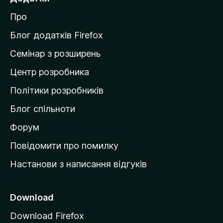
й
Про
т
и
Блог додатків Firefox
н
Семінар з розширень
а
Центр розробника
д
о
Політики розробників
м
Блог спільноти
і
в
Форум
к
Повідомити про помилку
у
Настанови з написання відгуків
M
o
z
Download
i
Download Firefox
l