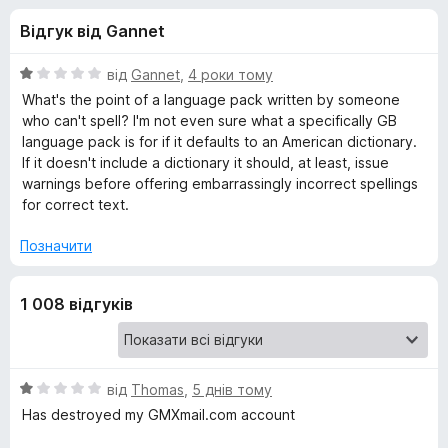
и
5
r
Відгук від Gannet
e
д
f
О
від
Gannet
,
4 роки тому
o
л
ц
What's the point of a language pack written by someone
x
і
who can't spell? I'm not even sure what a specifically GB
н
language pack is for if it defaults to an American dictionary.
я
к
If it doesn't include a dictionary it should, at least, issue
а
warnings before offering embarrassingly incorrect spellings
E
1
for correct text.
з
n
5
Позначити
g
1 008 відгуків
l
i
О
від
Thomas
,
5 днів тому
ц
Has destroyed my GMXmail.com account
s
і