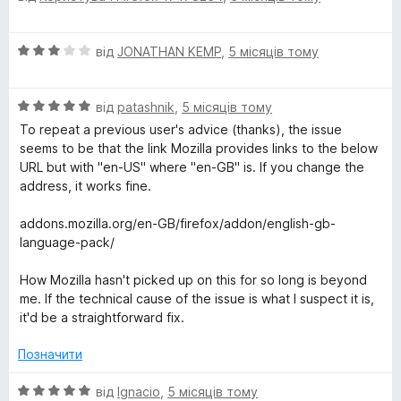
u
і
а
н
4
О
від
JONATHAN KEMP
,
5 місяців тому
к
з
a
ц
а
5
і
4
g
О
н
від
patashnik
,
5 місяців тому
з
ц
к
5
To repeat a previous user's advice (thanks), the issue
e
і
а
seems to be that the link Mozilla provides links to the below
н
3
URL but with "en-US" where "en-GB" is. If you change the
к
з
P
address, it works fine.
а
5
5
addons.mozilla.org/en-GB/firefox/addon/english-gb-
a
з
language-pack/
5
c
How Mozilla hasn't picked up on this for so long is beyond
me. If the technical cause of the issue is what I suspect it is,
k
it'd be a straightforward fix.
Позначити
О
від
Ignacio
,
5 місяців тому