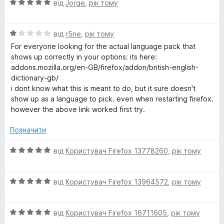
О
н
від
Jorge
,
рік тому
5
ц
к
з
і
а
5
О
н
від
r5ne
,
рік тому
1
ц
к
з
For everyone looking for the actual language pack that
і
а
5
shows up correctly in your options: its here:
н
5
addons.mozilla.org/en-GB/firefox/addon/british-english-
к
з
dictionary-gb/
а
5
i dont know what this is meant to do, but it sure doesn't
1
show up as a language to pick. even when restarting firefox.
з
however the above link worked first try.
5
Позначити
О
від
Користувач Firefox 13778260
,
рік тому
ц
і
О
н
від
Користувач Firefox 13964572
,
рік тому
ц
к
і
а
О
н
від
Користувач Firefox 16711605
,
рік тому
5
ц
к
з