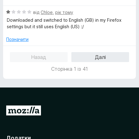
і
а
5
О
н
від
Chloe
,
рік тому
5
ц
к
з
Downloaded and switched to English (GB) in my Firefox
і
а
5
settings but it still uses English (US) :/
н
5
к
з
Позначити
а
5
1
Назад
Далі
з
5
Сторінка 1 із 41
П
е
р
е
Додатки