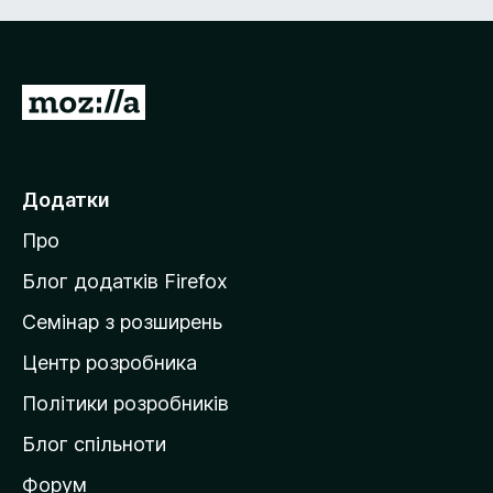
П
е
р
е
Додатки
й
Про
т
и
Блог додатків Firefox
н
Семінар з розширень
а
Центр розробника
д
о
Політики розробників
м
Блог спільноти
і
в
Форум