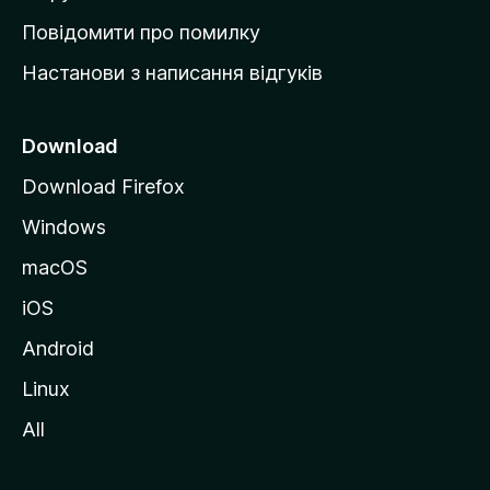
к
Повідомити про помилку
у
Настанови з написання відгуків
M
o
z
Download
i
Download Firefox
l
Windows
l
a
macOS
iOS
Android
Linux
All