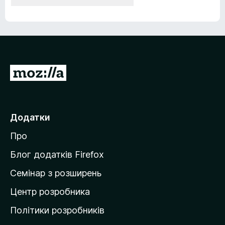
П
е
р
е
Додатки
й
Про
т
и
Блог додатків Firefox
н
Семінар з розширень
а
Центр розробника
д
о
Політики розробників
м