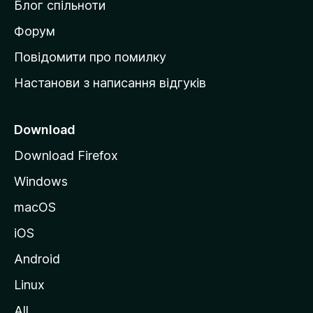
Блог спільноти
і
в
Форум
к
Повідомити про помилку
у
Настанови з написання відгуків
M
o
z
Download
i
Download Firefox
l
Windows
l
a
macOS
iOS
Android
Linux
All