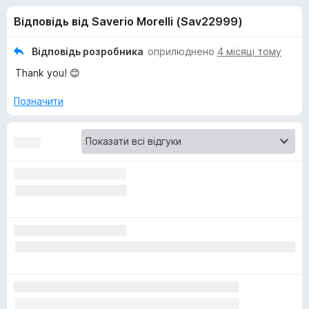
и
5
r
Відповідь від Saverio Morelli (Sav22999)
e
д
f
Відповідь розробника
оприлюднено
4 місяці тому
o
л
Thank you! 😊
x
я
Позначити
E
m
o
j
i