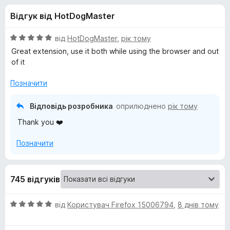
и
5
r
Відгук від HotDogMaster
e
д
f
О
від
HotDogMaster
,
рік тому
o
л
ц
Great extension, use it both while using the browser and out
x
і
of it
н
я
к
Позначити
а
E
5
Відповідь розробника
оприлюднено
рік тому
з
Thank you ❤️
m
5
Позначити
o
j
745 відгуків
i
О
від
Користувач Firefox 15006794
,
8 днів тому
ц
і