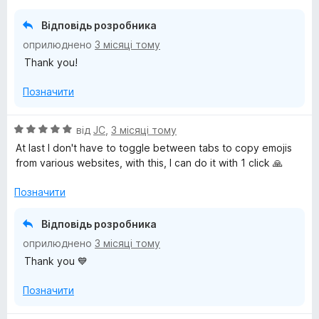
к
з
а
5
Відповідь розробника
5
оприлюднено
3 місяці тому
з
Thank you!
5
Позначити
О
від
JC
,
3 місяці тому
ц
At last I don't have to toggle between tabs to copy emojis
і
from various websites, with this, I can do it with 1 click 🙏
н
к
Позначити
а
5
Відповідь розробника
з
оприлюднено
3 місяці тому
5
Thank you 💙
Позначити