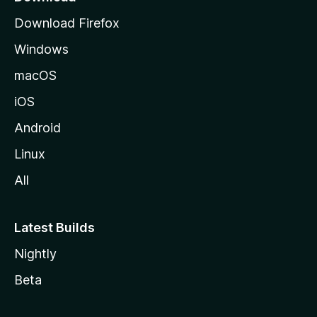
i
Download Firefox
l
Windows
l
a
macOS
iOS
Android
Linux
All
Latest Builds
Nightly
Beta