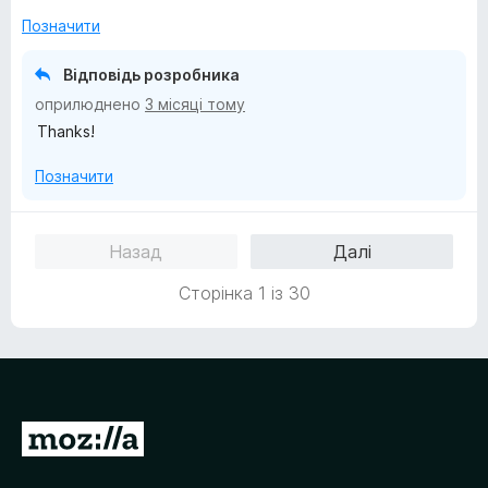
а
Позначити
5
з
Відповідь розробника
5
оприлюднено
3 місяці тому
Thanks!
Позначити
Назад
Далі
Сторінка 1 із 30
П
е