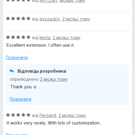
н
від
Ant Craft
,
місяць тому
5
ц
к
з
і
а
5
О
н
від
exxzackly
,
2 місяці тому
5
ц
к
з
і
а
5
О
н
від
Imota
,
2 місяці тому
5
ц
к
з
Excellent extension. I often use it.
і
а
5
н
5
Позначити
к
з
а
5
Відповідь розробника
5
оприлюднено
2 місяці тому
з
Thank you ☺️
5
Позначити
О
від
Feroand
,
2 місяці тому
ц
It works very nicely. With lots of customization.
і
н