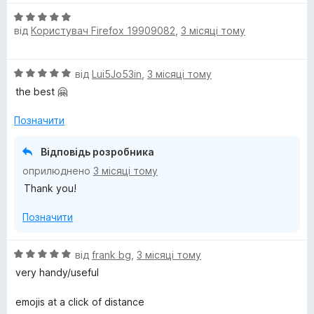
н
О
к
від
Користувач Firefox 19909082
,
3 місяці тому
ц
а
і
5
н
з
О
від
Lui5Jo53in
,
3 місяці тому
к
5
ц
а
the best 🤗
і
5
н
з
Позначити
к
5
а
Відповідь розробника
5
оприлюднено
3 місяці тому
з
Thank you!
5
Позначити
О
від
frank bg
,
3 місяці тому
ц
very handy/useful
і
н
emojis at a click of distance
к