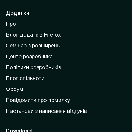
р
е
Додатки
й
Про
т
и
Блог додатків Firefox
н
Семінар з розширень
а
Центр розробника
д
о
Політики розробників
м
Блог спільноти
і
в
Форум
к
Повідомити про помилку
у
Настанови з написання відгуків
M
o
z
Download