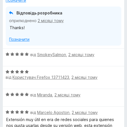
Позначити
к
а
Відповідь розробника
5
оприлюднено
2 місяці тому
з
Thanks!
5
Позначити
О
від
SmokeySalmon
,
2 місяці тому
ц
і
О
н
від
Користувач Firefox 13711423
,
2 місяці тому
ц
к
і
а
н
5
О
від
Miranda
,
2 місяці тому
к
з
ц
а
5
і
5
О
н
від
Marcelo Agoston
,
2 місяці тому
з
ц
к
5
Extensión muy útil en era de redes sociales para quienes
і
а
nos gusta usarlas desde su versión web, esta extensión