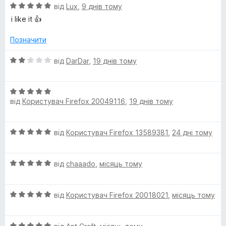
О
н
від
Lux
,
9 днів тому
ц
к
i like it 👍
і
а
н
5
Позначити
к
з
а
5
О
від
DarDar
,
19 днів тому
5
ц
з
і
5
О
н
від
Користувач Firefox 20049116
,
19 днів тому
ц
к
і
а
н
2
О
від
Користувач Firefox 13589381
,
24 дні тому
к
з
ц
а
5
і
5
О
н
від
chaaado
,
місяць тому
з
ц
к
5
і
а
О
н
від
Користувач Firefox 20018021
,
місяць тому
5
ц
к
з
і
а
5
О