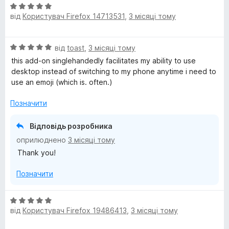
О
від
Користувач Firefox 14713531
,
3 місяці тому
ц
і
н
О
від
toast
,
3 місяці тому
к
ц
а
this add-on singlehandedly facilitates my ability to use
і
5
desktop instead of switching to my phone anytime i need to
н
з
use an emoji (which is. often.)
к
5
а
Позначити
5
з
Відповідь розробника
5
оприлюднено
3 місяці тому
Thank you!
Позначити
О
від
Користувач Firefox 19486413
,
3 місяці тому
ц
і