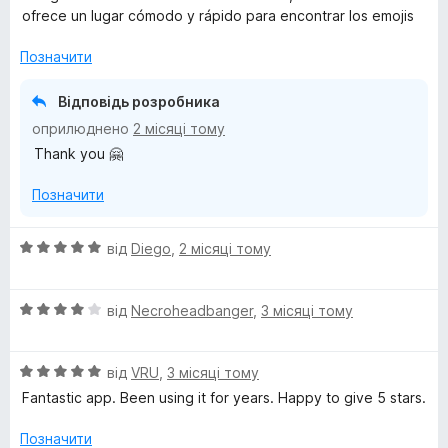
н
5
ofrece un lugar cómodo y rápido para encontrar los emojis
к
з
а
5
Позначити
5
з
Відповідь розробника
5
оприлюднено
2 місяці тому
Thank you 🤗
Позначити
О
від
Diego
,
2 місяці тому
ц
і
О
н
від
Necroheadbanger
,
3 місяці тому
ц
к
і
а
О
н
від
VRU
,
3 місяці тому
5
ц
к
з
Fantastic app. Been using it for years. Happy to give 5 stars.
і
а
5
н
4
Позначити