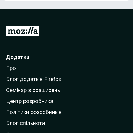
з
5
П
е
р
е
Додатки
й
Про
т
и
Блог додатків Firefox
н
Семінар з розширень
а
Центр розробника
д
о
Політики розробників
м
Блог спільноти
і