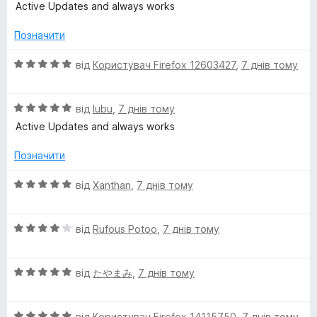
e
з
ц
Active Updates and always works
5
і
н
r
Позначити
к
а
О
від
Користувач Firefox 12603427
,
7 днів тому
E
5
ц
з
і
x
5
О
н
від
lubu
,
7 днів тому
ц
к
Active Updates and always works
p
і
а
н
5
Позначити
к
з
r
а
5
О
від
Xanthan
,
7 днів тому
5
ц
e
з
і
5
О
н
від
Rufous Potoo
,
7 днів тому
s
ц
к
і
а
s
О
н
від
たやまみ
,
7 днів тому
5
ц
к
з
і
а
5
О
н
від
Користувач Firefox 14115750
,
7 днів тому