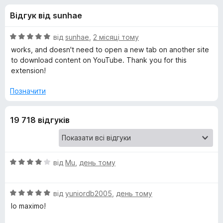
и
5
r
Відгук від sunhae
e
д
f
О
від
sunhae
,
2 місяці тому
o
л
ц
works, and doesn't need to open a new tab on another site
x
і
to download content on YouTube. Thank you for this
н
extension!
я
к
а
Позначити
E
5
з
a
19 718 відгуків
5
s
О
від
Mu
,
день тому
y
ц
і
Y
О
н
від
yuniordb2005
,
день тому
ц
к
lo maximo!
і
o
а