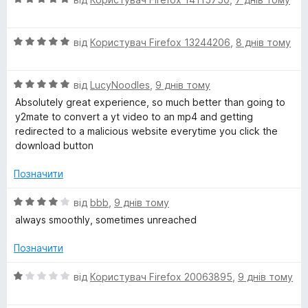
4
ц
к
з
і
а
5
О
н
від
Користувач Firefox 13244206
,
8 днів тому
5
ц
к
з
і
а
5
О
н
від
LucyNoodles
,
9 днів тому
5
ц
к
з
Absolutely great experience, so much better than going to
і
а
5
y2mate to convert a yt video to an mp4 and getting
н
5
redirected to a malicious website everytime you click the
к
з
download button
а
5
5
Позначити
з
5
О
від
bbb
,
9 днів тому
ц
always smoothly, sometimes unreached
і
н
Позначити
к
а
О
від
Користувач Firefox 20063895
,
9 днів тому
4
ц
з
і