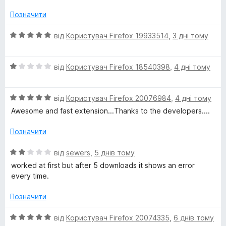
і
o
н
Позначити
к
D
а
О
від
Користувач Firefox 19933514
,
3 дні тому
5
ц
з
o
і
5
О
н
від
Користувач Firefox 18540398
,
4 дні тому
ц
к
w
і
а
О
н
від
Користувач Firefox 20076984
,
4 дні тому
5
n
ц
к
з
Awesome and fast extension...Thanks to the developers....
і
а
5
l
н
1
Позначити
к
з
а
5
О
o
від
sewers
,
5 днів тому
5
ц
worked at first but after 5 downloads it shows an error
з
і
every time.
a
5
н
к
Позначити
d
а
2
О
від
Користувач Firefox 20074335
,
6 днів тому