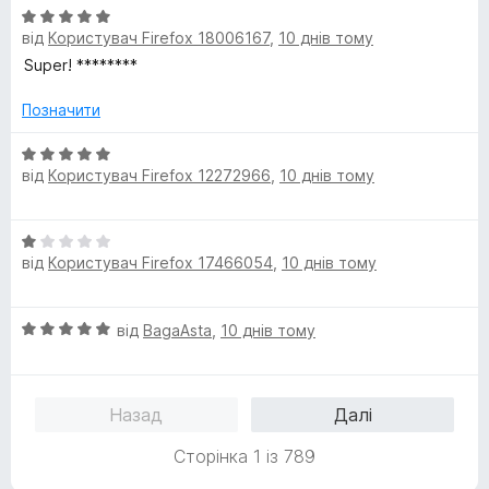
5
О
н
від
Користувач Firefox 18006167
,
10 днів тому
ц
к
і
а
Super! ********
н
1
к
з
Позначити
а
5
5
О
від
Користувач Firefox 12272966
,
10 днів тому
з
ц
5
і
н
О
к
від
Користувач Firefox 17466054
,
10 днів тому
ц
а
і
5
н
з
О
від
BagaAsta
,
10 днів тому
к
5
ц
а
і
1
н
з
Назад
Далі
к
5
а
Сторінка 1 із 789
5