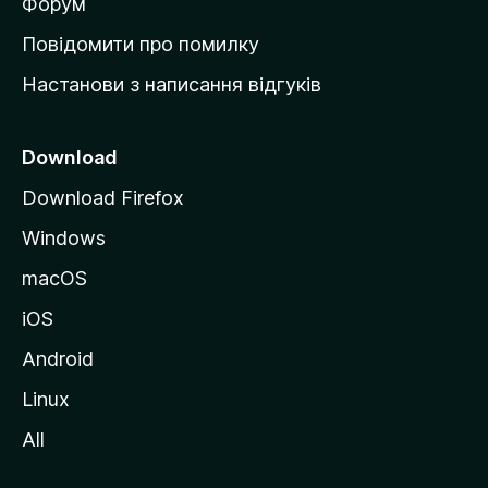
в
Форум
к
Повідомити про помилку
у
Настанови з написання відгуків
M
o
z
Download
i
Download Firefox
l
Windows
l
a
macOS
iOS
Android
Linux
All