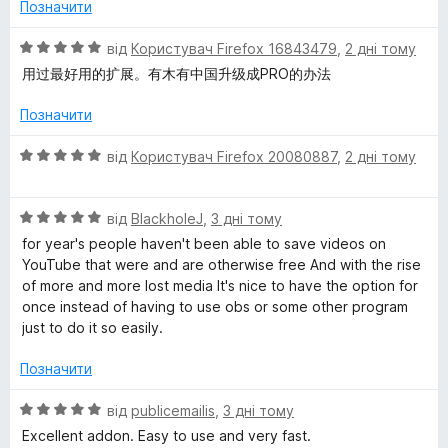
н
4
Позначити
к
з
u
а
5
О
від
Користувач Firefox 16843479
,
2 дні тому
5
ц
用过最好用的扩展。有木有中国升级成PRO的办法
t
з
і
5
н
Позначити
u
к
а
О
від
Користувач Firefox 20080887
,
2 дні тому
5
b
ц
з
і
5
О
н
від
BlackholeJ
,
3 дні тому
e
ц
к
for year's people haven't been able to save videos on
і
а
YouTube that were and are otherwise free And with the rise
V
н
5
of more and more lost media It's nice to have the option for
к
з
once instead of having to use obs or some other program
i
а
5
just to do it so easily.
5
з
d
Позначити
5
О
від
publicemailis
,
3 дні тому
e
ц
Excellent addon. Easy to use and very fast.