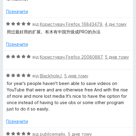
e
і
а
н
4
Позначити
r
к
з
а
5
О
від
Користувач Firefox 16843479
,
4 дні тому
E
5
ц
用过最好用的扩展。有木有中国升级成PRO的办法
з
і
5
н
x
Позначити
к
а
О
від
Користувач Firefox 20080887
,
5 днів тому
p
5
ц
з
і
r
5
О
н
від
BlackholeJ
,
5 днів тому
ц
к
for year's people haven't been able to save videos on
e
і
а
YouTube that were and are otherwise free And with the rise
н
5
of more and more lost media It's nice to have the option for
к
з
s
once instead of having to use obs or some other program
а
5
just to do it so easily.
5
s
з
Позначити
5
О
від
publicemailis
,
5 днів тому