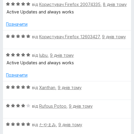
2
О
від
Користувач Firefox 20074335
,
8 днів тому
з
ц
Active Updates and always works
5
і
н
Позначити
к
а
О
від
Користувач Firefox 12603427
,
9 днів тому
5
ц
з
і
5
О
н
від
lubu
,
9 днів тому
ц
к
Active Updates and always works
і
а
н
5
Позначити
к
з
а
5
О
від
Xanthan
,
9 днів тому
5
ц
з
і
5
О
н
від
Rufous Potoo
,
9 днів тому
ц
к
і
а
О
н
від
たやまみ
,
9 днів тому
5
ц
к
з