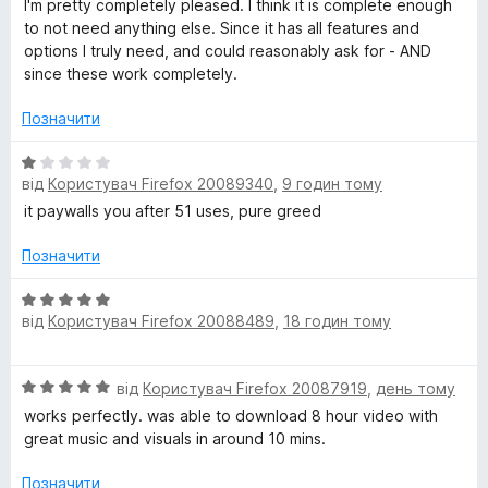
I'm pretty completely pleased. I think it is complete enough
to not need anything else. Since it has all features and
u
options I truly need, and could reasonably ask for - AND
since these work completely.
t
Позначити
u
О
від
Користувач Firefox 20089340
,
9 годин тому
ц
b
і
it paywalls you after 51 uses, pure greed
н
e
к
Позначити
а
V
1
О
від
Користувач Firefox 20088489
,
18 годин тому
з
ц
5
і
i
н
О
від
Користувач Firefox 20087919
,
день тому
к
d
ц
а
works perfectly. was able to download 8 hour video with
і
5
great music and visuals in around 10 mins.
e
н
з
к
5
Позначити