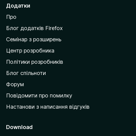
е
Додатки
й
Про
т
и
Блог додатків Firefox
н
Семінар з розширень
а
Центр розробника
д
о
Політики розробників
м
Блог спільноти
і
в
Форум
к
Повідомити про помилку
у
Настанови з написання відгуків
M
o
z
Download
i