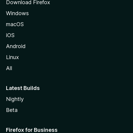
Download Firefox
l
Windows
l
a
macOS
iOS
Android
Linux
All
Latest Builds
Nightly
Beta
Firefox for Business