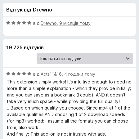
и
5
r
Відгук від Drewno
e
д
f
О
від
Drewno
,
9 місяців тому
o
л
ц
x
і
н
я
19 725 відгуків
к
а
E
5
з
О
a
від
Acts11&16
,
4 години тому
5
ц
This extension simply works! It's intuitive enough to need no
і
more than a simple explanation - which they provide initially;
s
н
and you can save as a bookmark (I could). AND it doesn't
к
take very much space - while providing the full quality!
y
а
...Based on which quality you choose. Since mp4 at 1 of the
5
available qualities AND choosing 1 of 2 download speeds
Y
з
(for mp3) worked: I assume all the formats you can choose
5
from, also work.
o
And finally: This add-on is not intrusive with ads.