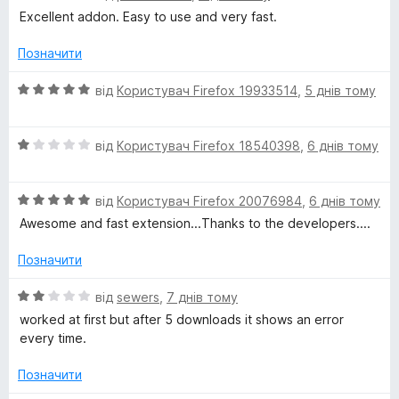
ц
Excellent addon. Easy to use and very fast.
і
н
Позначити
к
а
О
від
Користувач Firefox 19933514
,
5 днів тому
5
ц
з
і
5
О
н
від
Користувач Firefox 18540398
,
6 днів тому
ц
к
і
а
О
н
від
Користувач Firefox 20076984
,
6 днів тому
5
ц
к
з
Awesome and fast extension...Thanks to the developers....
і
а
5
н
1
Позначити
к
з
а
5
О
від
sewers
,
7 днів тому
5
ц
worked at first but after 5 downloads it shows an error
з
і
every time.
5
н
к
Позначити
а