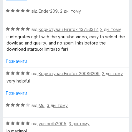
а
o
5
О
від
Ender209
,
2 дні тому
з
ц
D
5
і
О
н
від
Користувач Firefox 13753312
,
2 дні тому
o
ц
к
it integrates right with the youtube video, easy to select the
і
а
dowload and quality, and no spam links before the
w
н
5
download starts.or limits(so far).
к
з
а
5
n
Позначити
5
з
О
від
Користувач Firefox 20086209
,
2 дні тому
l
5
ц
very helpfull
і
o
н
Позначити
к
a
а
О
від
Mu
,
3 дні тому
5
ц
з
d
і
5
О
н
від
yuniordb2005
,
3 дні тому
ц
к
lo maximo!