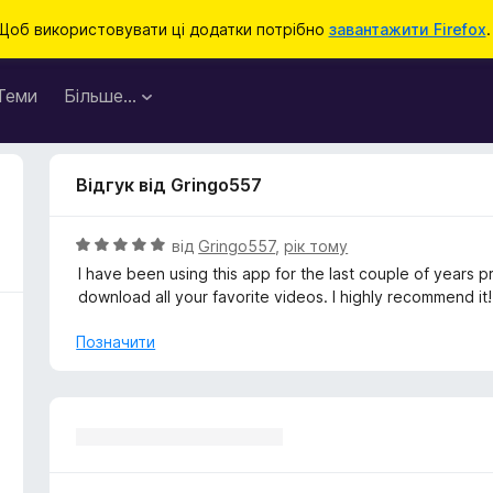
Щоб використовувати ці додатки потрібно
завантажити Firefox
.
Теми
Більше…
Відгук від Gringo557
О
від
Gringo557
,
рік тому
ц
I have been using this app for the last couple of years p
і
download all your favorite videos. I highly recommend it!
н
к
Позначити
а
5
з
5