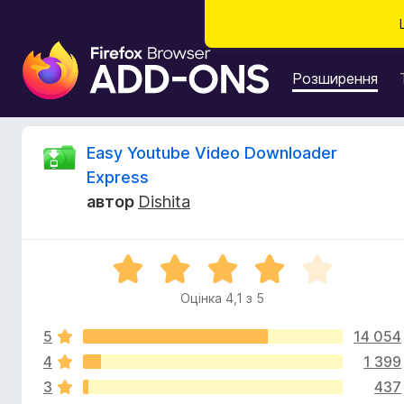
Д
о
Розширення
д
а
т
В
Easy Youtube Video Downloader
к
Express
и
і
автор
Dishita
б
р
д
а
О
у
г
ц
з
Оцінка 4,1 з 5
і
е
у
н
р
5
14 054
к
а
а
4
1 399
к
F
4
3
437
,
i