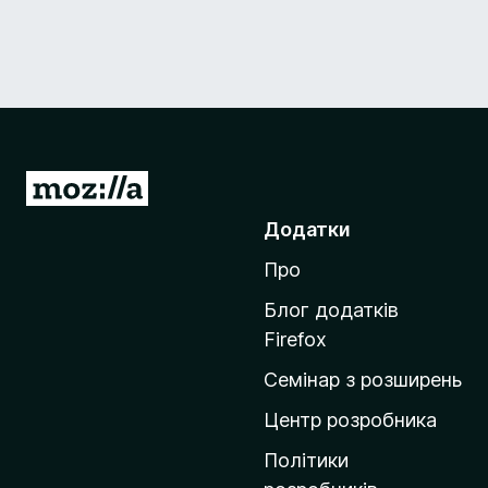
П
е
Додатки
р
Про
е
й
Блог додатків
т
Firefox
и
Семінар з розширень
н
а
Центр розробника
д
Політики
о