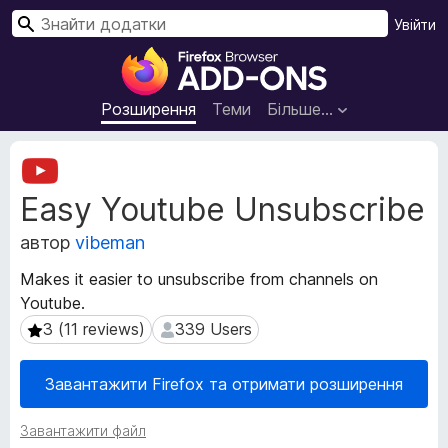
П
Увійти
о
Д
ш
о
у
д
Розширення
Теми
Більше…
к
а
т
М
к
е
Easy Youtube Unsubscribe
т
и
а
б
автор
vibeman
д
р
а
а
Makes it easier to unsubscribe from channels on
н
у
Youtube.
і
з
р
3 (11 reviews)
339 Users
3 (11 reviews)
339 Users
е
о
з
р
Завантажити Firefox та отримати розширення
ш
а
и
F
Завантажити файл
р
i