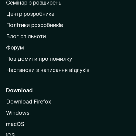
Семінар з розширень
а
Центр розробника
д
о
Політики розробників
м
Блог спільноти
і
в
Форум
к
Повідомити про помилку
у
Настанови з написання відгуків
M
o
z
Download
i
Download Firefox
l
Windows
l
a
macOS
iOS