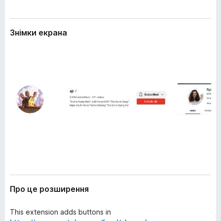
е
r
н
e
н
Знімки екрана
f
я
o
x
Про це розширення
This extension adds buttons in