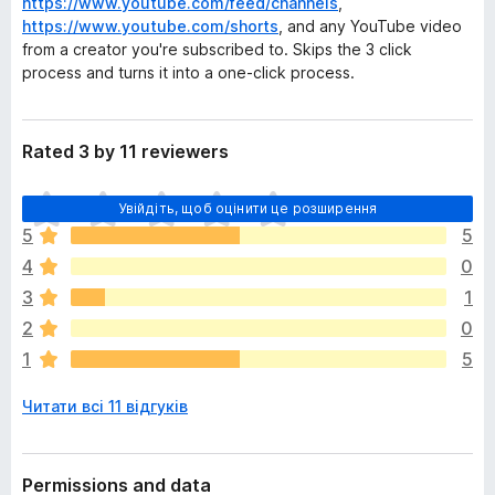
https://www.youtube.com/feed/channels
,
https://www.youtube.com/shorts
, and any YouTube video
from a creator you're subscribed to. Skips the 3 click
process and turns it into a one-click process.
Rated 3 by 11 reviewers
Щ
Увійдіть, щоб оцінити це розширення
е
5
5
н
4
0
е
м
3
1
а
2
0
є
1
5
о
ц
Читати всі 11 відгуків
і
н
о
к
Permissions and data