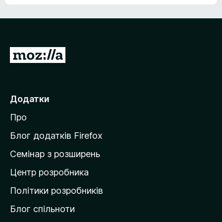
П
е
р
е
Додатки
й
Про
т
и
Блог додатків Firefox
н
Семінар з розширень
а
Центр розробника
д
о
Політики розробників
м
Блог спільноти
і