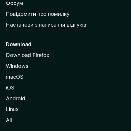
в
Форум
к
Повідомити про помилку
у
Настанови з написання відгуків
M
o
z
Download
i
Download Firefox
l
Windows
l
a
macOS
iOS
Android
Linux
All