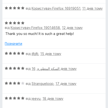
4
з
О
від
Користувач Firefox 16919051
,
11 днів тому
5
ц
і
О
н
від
Користувач Firefox 19014658
,
12 днів тому
ц
к
і
а
Thank you so much! It is such a great help!
н
5
к
з
Позначити
а
5
5
О
від
肉肉
,
15 днів тому
з
ц
5
і
О
н
від
,
السكة المتطورة
16 днів тому
ц
к
і
а
О
н
від
Strangueloop
,
17 днів тому
5
ц
к
з
і
а
5
О
н
від
jeeyu
,
18 днів тому
5
ц
к
з