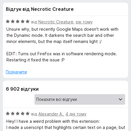
и
5
r
Відгук від Necrotic Creature
e
д
f
О
від
Necrotic Creature
,
рік тому
o
л
ц
Unsure why, but recently Google Maps doesn't work with
x
і
the Dynamic mode. It darkens the search bar and other
н
minor elements, but the map itself remains light :/
я
к
а
EDIT: Turns out FireFox was in software rendering mode.
D
5
Restarting it fixed the issue :P
з
a
5
Позначити
r
6 902 відгуки
k
R
О
від
Alexander A.
,
4 дні тому
ц
Hey! I have a weird problem with this extension:
e
і
I made a userscript that highlights certain text on a page, but