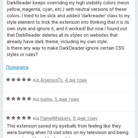
н
DarkReader keeps overriding my high visibility colors (neon
к
yellow, magenta, cyan, etc.) with neutral versions of these
a
а
colors. I tried to be slick and added 'darkreader' class to my
5
style element to trick the extension into thinking that it is its
d
з
own style and ignore it, and it worked! But now I found out
5
that DarkReader deletes all its styles on websites that
e
already have dark theme, including my own style.
Is there any way to make DarkDeader ignore certain CSS
r
styles or rules?
Позначити
О
від
ArseniosTs
,
4 дні тому
ц
і
О
н
від
matija
,
5 днів тому
ц
к
і
а
О
н
від
FlameWhiskers
,
6 днів тому
5
ц
к
з
This extension saved my eyeballs from feeling like they
і
а
5
were burning when I'd visit sites on my television and being
н
5