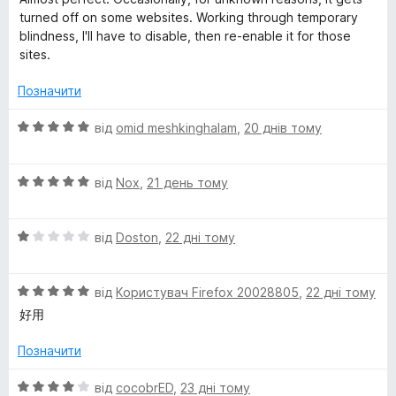
н
turned off on some websites. Working through temporary
к
blindness, I'll have to disable, then re-enable it for those
а
sites.
4
з
Позначити
5
О
від
omid meshkinghalam
,
20 днів тому
ц
і
О
н
від
Nox
,
21 день тому
ц
к
і
а
О
н
від
Doston
,
22 дні тому
5
ц
к
з
і
а
5
О
н
від
Користувач Firefox 20028805
,
22 дні тому
5
ц
к
з
好用
і
а
5
н
1
Позначити
к
з
а
5
О
від
cocobrED
,
23 дні тому