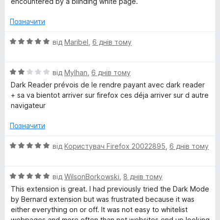
encountered by a blinding white page.
к
з
а
5
Позначити
5
з
О
від
Maribel
,
6 днів тому
5
ц
і
О
н
від
Mylhan
,
6 днів тому
ц
к
Dark Reader prévois de le rendre payant avec dark reader
і
а
+ sa va bientot arriver sur firefox ces déja arriver sur d autre
н
5
navigateur
к
з
а
5
Позначити
2
з
О
від
Користувач Firefox 20022895
,
6 днів тому
5
ц
і
О
н
від
WilsonBorkowski
,
8 днів тому
ц
к
This extension is great. I had previously tried the Dark Mode
і
а
by Bernard extension but was frustrated because it was
н
5
either everything on or off. It was not easy to whitelist
к
з
webpages and more often than not websites end up looking