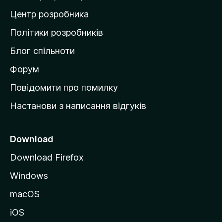
а
Центр розробника
д
о
Політики розробників
м
Блог спільноти
і
в
Форум
к
Повідомити про помилку
у
Настанови з написання відгуків
M
o
z
Download
i
Download Firefox
l
Windows
l
a
macOS
iOS