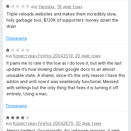
і
а
5
О
н
від
Yaroslav
,
18 днів тому
4
ц
к
з
Triple-reloads websites and makes them incredibly slow,
і
а
5
holy garbage tool, $120K of supporters' money down the
н
5
drain
к
з
а
5
Позначити
1
з
О
5
від
Користувач Firefox 20043519
,
20 днів тому
ц
і
It pains me to rate it this low as I do love it, but with the last
н
update it's now slowing down google docs to an almost
к
unusable state. A shame, since it's the only reason I have this
а
addon and until now it was seamlessly functional. Messed
1
with settings but the only thing that fixes it is turning it off
з
entirely. Using a mac.
5
Позначити
О
від
Користувач Firefox 20042870
,
20 днів тому
ц
і
Almost perfect. Occasionally, for unknown reasons, it gets