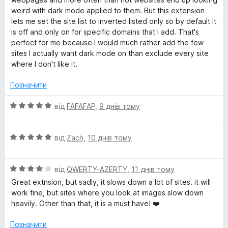
а
5
weird with dark mode applied to them. But this extension
5
lets me set the site list to inverted listed only so by default it
з
is off and only on for specific domains that I add. That's
5
perfect for me because I would much rather add the few
sites I actually want dark mode on than exclude every site
where I don't like it.
Позначити
О
від
FAFAFAP
,
9 днів тому
ц
і
О
н
від
Zach
,
10 днів тому
ц
к
і
а
О
н
від
QWERTY-AZERTY
,
11 днів тому
5
ц
к
з
Great extnsion, but sadly, it slows down a lot of sites. it will
і
а
5
work fine, but sites where you look at images slow down
н
5
heavily. Other than that, it is a must have! ❤️
к
з
а
5
Позначити