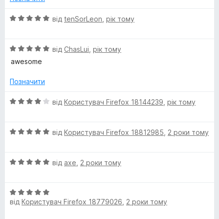
а
e
5
5
О
від
tenSorLeon
,
рік тому
з
ц
d
5
і
О
н
від
ChasLui
,
рік тому
(
ц
к
awesome
і
а
z
н
5
Позначити
к
з
а
5
h
О
від
Користувач Firefox 18144239
,
рік тому
5
ц
з
і
-
5
О
н
від
Користувач Firefox 18812985
,
2 роки тому
ц
к
C
і
а
О
н
від
axe
,
2 роки тому
4
N
ц
к
з
і
а
5
О
н
5
)
від
Користувач Firefox 18779026
,
2 роки тому
ц
к
з
і
а
5