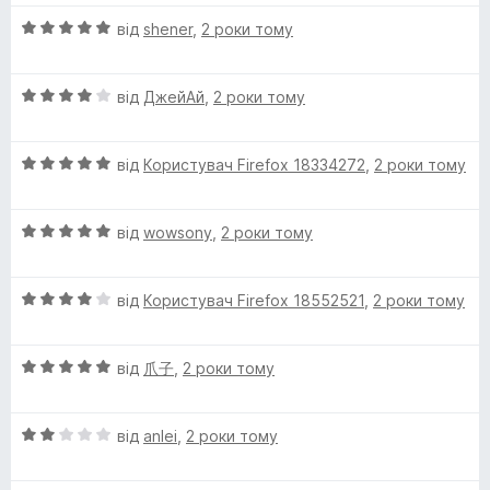
L
н
5
О
від
shener
,
2 роки тому
к
з
a
ц
а
5
і
5
О
н
від
ДжейАй
,
2 роки тому
з
n
ц
к
5
і
а
g
О
н
від
Користувач Firefox 18334272
,
2 роки тому
5
ц
к
з
u
і
а
5
О
н
від
wowsony
,
2 роки тому
4
ц
к
з
a
і
а
5
О
н
від
Користувач Firefox 18552521
,
2 роки тому
5
g
ц
к
з
і
а
5
e
О
н
від
爪子
,
2 роки тому
5
ц
к
з
і
а
5
P
О
н
від
anlei
,
2 роки тому
4
ц
к
з
a
і
а
5