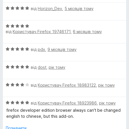
і
а
5
О
н
e
від
Horizon_Dev
,
5 місяців тому
5
ц
к
з
і
а
5
S
О
н
5
від
Користувач Firefox 19746171
,
6 місяців тому
ц
к
з
i
і
а
5
н
5
О
від
pdx
,
9 місяців тому
m
к
з
ц
а
5
і
5
p
О
н
від
dost
,
рік тому
з
ц
к
5
l
і
а
О
н
від
Користувач Firefox 18983122
,
рік тому
5
ц
к
з
i
і
а
5
О
н
від
Користувач Firefox 18923986
,
рік тому
5
f
ц
к
з
firefox developer edition browser always can't be changed
і
а
5
english to chinese, but this add-on.
i
н
4
к
з
Позначити