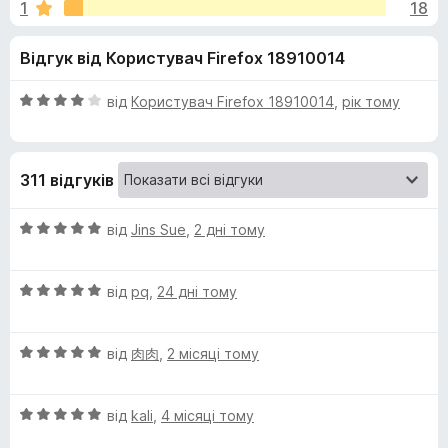
и
1
18
з
r
5
e
д
Відгук від Користувач Firefox 18910014
f
o
л
О
від
Користувач Firefox 18910014
,
рік тому
x
ц
я
і
н
311 відгуків
к
C
а
4
О
від
Jins Sue
,
2 дні тому
h
з
ц
5
і
i
О
н
від
pq
,
24 дні тому
ц
к
і
а
n
О
н
від
肉肉
,
2 місяці тому
5
ц
к
з
e
і
а
5
О
н
від
kali
,
4 місяці тому
5
s
ц
к
з