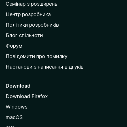
Семінар з розширень
а
Центр розробника
д
о
Політики розробників
м
Блог спільноти
і
в
Форум
к
Повідомити про помилку
у
Настанови з написання відгуків
M
o
z
Download
i
Download Firefox
l
Windows
l
a
macOS