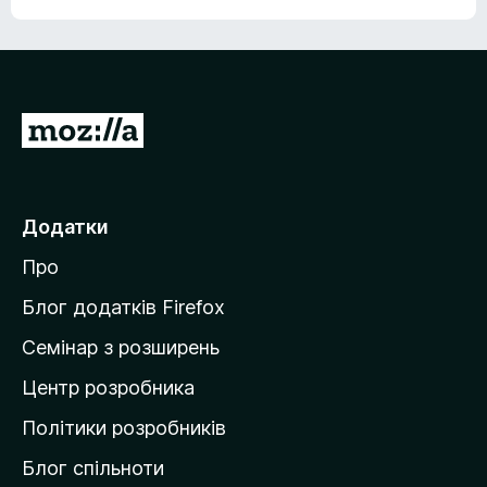
П
е
р
е
Додатки
й
Про
т
и
Блог додатків Firefox
н
Семінар з розширень
а
Центр розробника
д
о
Політики розробників
м
Блог спільноти
і