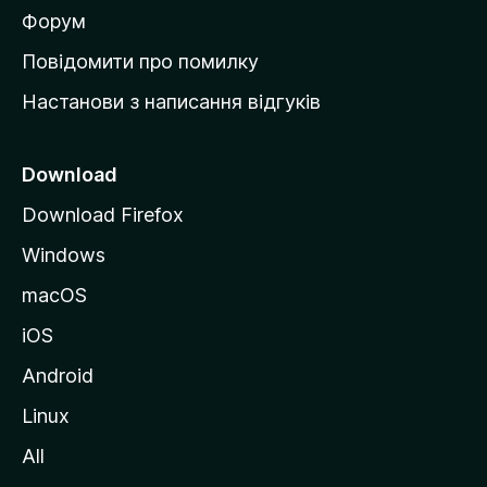
в
Форум
к
Повідомити про помилку
у
Настанови з написання відгуків
M
o
z
Download
i
Download Firefox
l
Windows
l
a
macOS
iOS
Android
Linux
All