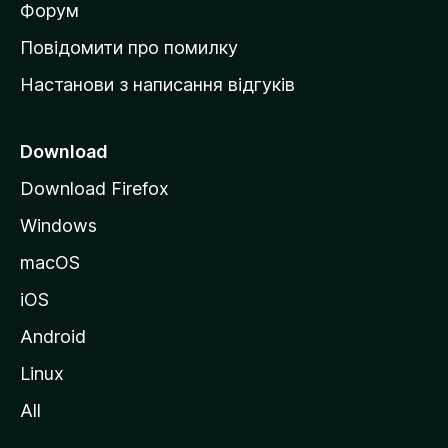
в
Форум
к
Повідомити про помилку
у
Настанови з написання відгуків
M
o
z
Download
i
Download Firefox
l
Windows
l
a
macOS
iOS
Android
Linux
All