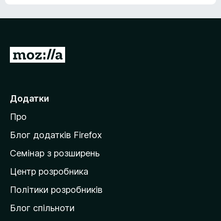
П
е
р
е
Додатки
й
Про
т
и
Блог додатків Firefox
н
Семінар з розширень
а
Центр розробника
д
о
Політики розробників
м
Блог спільноти
і