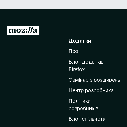
П
е
Додатки
р
Про
е
й
Блог додатків
т
Firefox
и
Семінар з розширень
н
а
Центр розробника
д
Політики
о
розробників
м
Блог спільноти
і