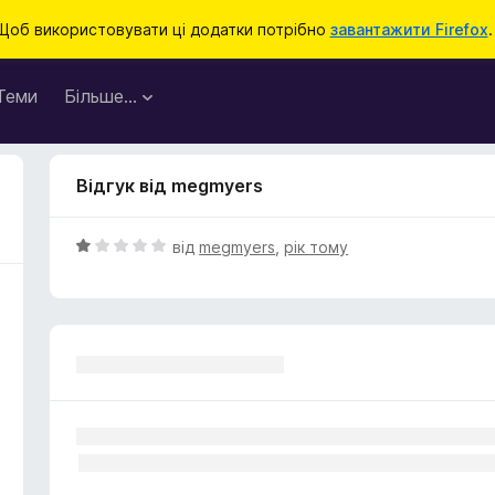
Щоб використовувати ці додатки потрібно
завантажити Firefox
.
Теми
Більше…
Відгук від megmyers
О
від
megmyers
,
рік тому
ц
і
н
к
а
1
з
5