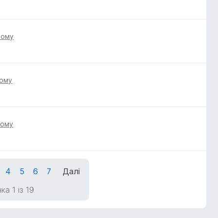
тому
тому
тому
4
5
6
7
Далі
ка 1 із 19