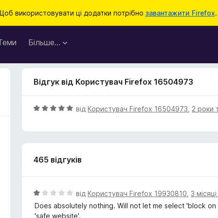
Щоб використовувати ці додатки потрібно
завантажити Firefox
.
Теми
Більше…
Відгук від Користувач Firefox 16504973
О
від
Користувач Firefox 16504973
,
2 роки 
ц
і
н
к
465 відгуків
а
5
з
5
О
від
Користувач Firefox 19930810
,
3 місяц
ц
Does absolutely nothing. Will not let me select 'block on
і
'safe website'.