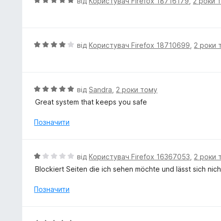
О
від
Користувач Firefox 18716179
,
2 роки 
а
ц
5
і
з
н
5
к
О
від
Користувач Firefox 18710699
,
2 роки 
а
ц
5
і
з
н
5
к
О
від
Sandra
,
2 роки тому
а
ц
Great system that keeps you safe
4
і
з
н
Позначити
5
к
а
5
О
від
Користувач Firefox 16367053
,
2 роки 
з
ц
Blockiert Seiten die ich sehen möchte und lässt sich nic
5
і
н
Позначити
к
а
1