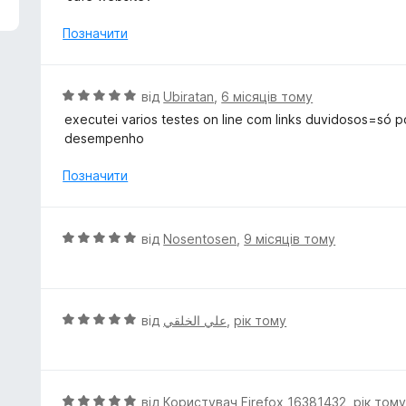
н
к
Позначити
а
1
з
О
від
Ubiratan
,
6 місяців тому
5
ц
executei varios testes on line com links duvidosos=só
і
desempenho
н
к
Позначити
а
5
з
О
від
Nosentosen
,
9 місяців тому
5
ц
і
н
к
О
від
علي الخلقي
,
рік тому
а
ц
5
і
з
н
5
к
О
від
Користувач Firefox 16381432
,
рік том