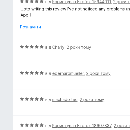
О
від
Користувач Firefox 15944011
,
2 роки 
з
ц
Upto writing this review I've not noticed any problems u
5
і
App !
н
к
Позначити
а
5
з
О
від
Charly
,
2 роки тому
5
ц
і
н
к
О
від
eberhardmueller
,
2 роки тому
а
ц
5
і
з
н
5
к
О
від
machado tec
,
2 роки тому
а
ц
5
і
з
н
5
к
О
від
Користувач Firefox 18607837
,
2 роки 
а