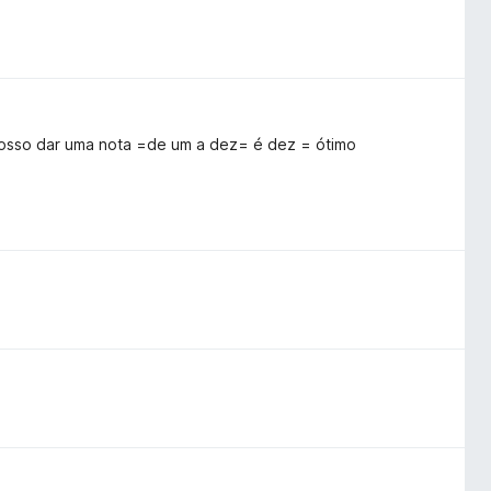
 posso dar uma nota =de um a dez= é dez = ótimo
у