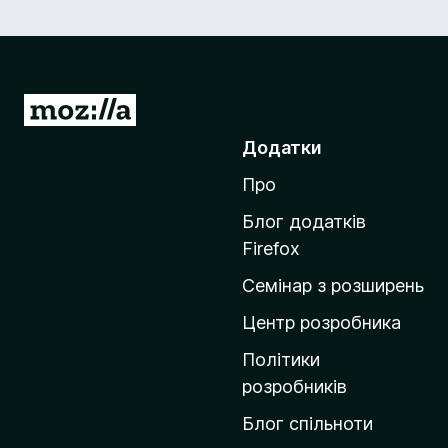
П
е
Додатки
р
Про
е
й
Блог додатків
т
Firefox
и
Семінар з розширень
н
а
Центр розробника
д
Політики
о
розробників
м
Блог спільноти
і