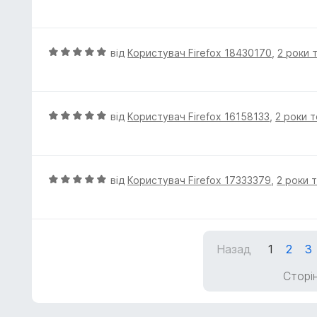
ц
5
і
з
н
5
к
О
від
Користувач Firefox 18430170
,
2 роки 
а
ц
5
і
з
н
5
к
О
від
Користувач Firefox 16158133
,
2 роки 
а
ц
5
і
з
н
5
к
О
від
Користувач Firefox 17333379
,
2 роки 
а
ц
5
і
з
н
5
к
Назад
1
2
3
а
5
Сторін
з
5