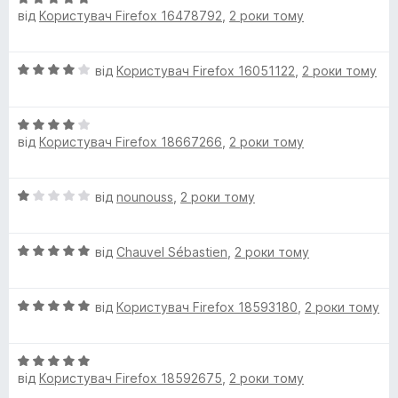
1
від
Користувач Firefox 16478792
,
2 роки тому
ц
з
і
5
н
О
від
Користувач Firefox 16051122
,
2 роки тому
к
ц
а
і
5
О
н
з
від
Користувач Firefox 18667266
,
2 роки тому
ц
к
5
і
а
н
4
О
від
nounouss
,
2 роки тому
к
з
ц
а
5
і
4
О
н
від
Chauvel Sébastien
,
2 роки тому
з
ц
к
5
і
а
О
н
від
Користувач Firefox 18593180
,
2 роки тому
1
ц
к
з
і
а
5
О
н
5
від
Користувач Firefox 18592675
,
2 роки тому
ц
к
з