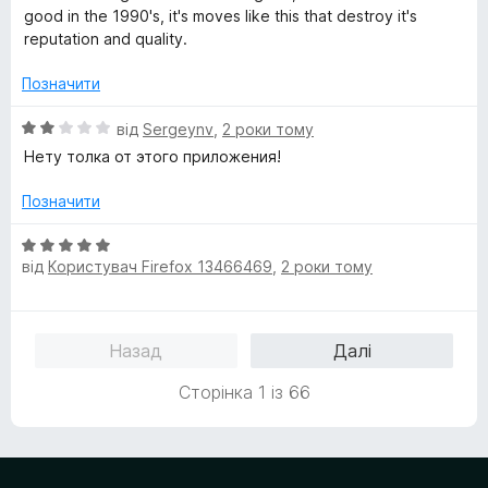
good in the 1990's, it's moves like this that destroy it's
reputation and quality.
Позначити
О
від
Sergeynv
,
2 роки тому
ц
Нету толка от этого приложения!
і
н
Позначити
к
а
О
2
від
Користувач Firefox 13466469
,
2 роки тому
ц
з
і
5
н
к
Назад
Далі
а
5
Сторінка 1 із 66
з
5