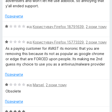
a
advertisers and won't let me use adblock. so annoying that
1
y'all ended support.
з
c
5
Позначити
y
О
від
Користувач Firefox 18791639
,
2 роки тому
ц
і
О
н
від
Користувач Firefox 15773329
,
2 роки тому
ц
к
As a paying customer for AVAST its moronic that you are
і
а
removing this because its not as popular as google chrome
н
1
or edge that are FORCED upon people. Its making me 2nd
к
з
guess my choice to use you as a antivirus/malware provider
а
5
1
Позначити
з
5
О
від
Marsel
,
2 роки тому
ц
Obsolete
і
н
Позначити
к
а
О