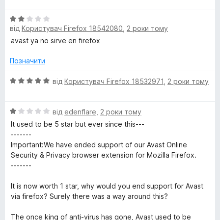
і
а
5
н
5
О
к
з
від
Користувач Firefox 18542080
,
2 роки тому
ц
а
5
і
avast ya no sirve en firefox
5
н
з
к
Позначити
5
а
2
О
від
Користувач Firefox 18532971
,
2 роки тому
з
ц
5
і
О
н
від
edenflare
,
2 роки тому
ц
к
It used to be 5 star but ever since this---
і
а
-------
н
5
Important:We have ended support of our Avast Online
к
з
Security & Privacy browser extension for Mozilla Firefox.
а
5
-------
1
з
It is now worth 1 star, why would you end support for Avast
5
via firefox? Surely there was a way around this?
The once king of anti-virus has gone, Avast used to be