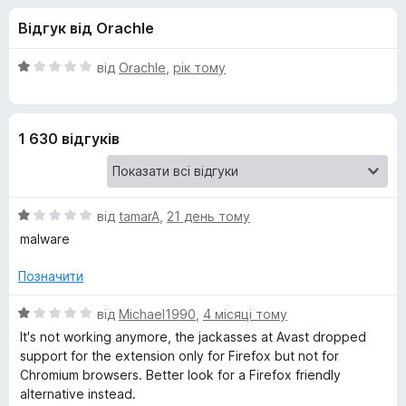
и
5
r
Відгук від Orachle
e
д
f
О
від
Orachle
,
рік тому
o
л
ц
x
і
н
я
1 630 відгуків
к
а
A
1
з
О
v
від
tamarA
,
21 день тому
5
ц
malware
і
a
н
Позначити
к
s
а
О
від
Michael1990
,
4 місяці тому
1
ц
It's not working anymore, the jackasses at Avast dropped
t
з
і
support for the extension only for Firefox but not for
5
н
Chromium browsers. Better look for a Firefox friendly
к
O
alternative instead.