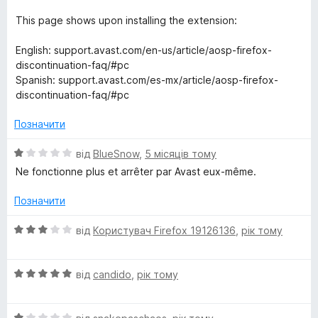
а
1
This page shows upon installing the extension:
n
з
5
English: support.avast.com/en-us/article/aosp-firefox-
l
discontinuation-faq/#pc
Spanish: support.avast.com/es-mx/article/aosp-firefox-
i
discontinuation-faq/#pc
n
Позначити
О
від
BlueSnow
,
5 місяців тому
e
ц
Ne fonctionne plus et arrêter par Avast eux-même.
і
S
н
Позначити
к
e
а
О
від
Користувач Firefox 19126136
,
рік тому
1
ц
з
і
c
5
О
н
від
candido
,
рік тому
ц
к
u
і
а
О