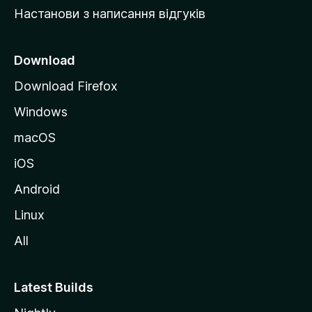
Настанови з написання відгуків
M
o
z
Download
i
Download Firefox
l
Windows
l
a
macOS
iOS
Android
Linux
All
Latest Builds