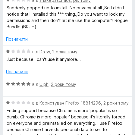
н
від
snakepaschaos
,
рік тому
3
r
ц
к
з
Suddenly popped up to install.,No privacy at all.,So I didn't
і
а
5
notice that I installed this *** thing.,Do you want to lock my
i
н
5
permissions and then don't let me use the computer? Rogue
к
з
Bundle (BRUH)
а
5
t
1
Позначити
з
y
5
О
від
Drew
,
2 роки тому
ц
Just because I can't use it anymore...
&
і
н
Позначити
P
к
а
О
від
Ulph
,
2 роки тому
1
ц
r
з
і
5
О
н
від
Користувач Firefox 18814296
,
2 роки тому
i
ц
к
Ending support because Chrome is more 'popular' is so
і
а
dumb. Chrome is more 'popular' because it's literally forced
v
н
5
on everyone and preinstalled on everything. I use Firefox
к
з
because Chrome harvests personal data to sell to
а
5