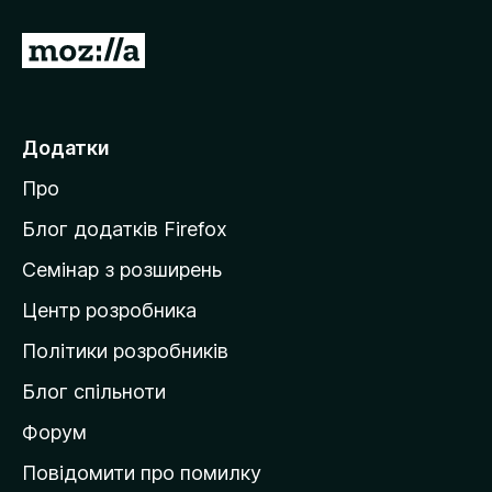
П
е
р
е
Додатки
й
Про
т
и
Блог додатків Firefox
н
Семінар з розширень
а
Центр розробника
д
о
Політики розробників
м
Блог спільноти
і
в
Форум
к
Повідомити про помилку
у