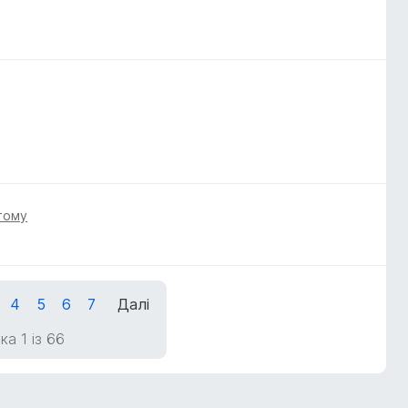
тому
4
5
6
7
Далі
ка 1 із 66