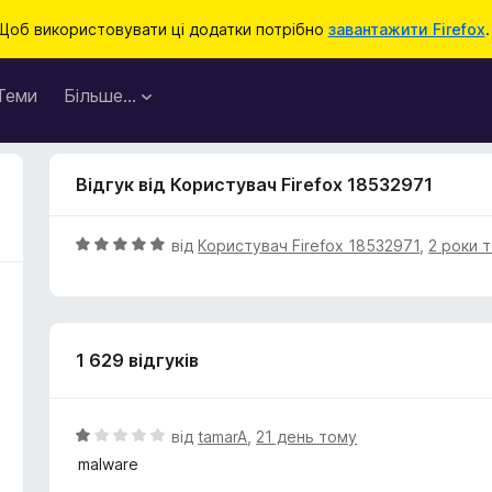
Щоб використовувати ці додатки потрібно
завантажити Firefox
.
Теми
Більше…
Відгук від Користувач Firefox 18532971
О
від
Користувач Firefox 18532971
,
2 роки 
ц
і
н
к
1 629 відгуків
а
5
з
5
О
від
tamarA
,
21 день тому
ц
malware
і