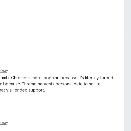
тому
mb. Chrome is more 'popular' because it's literally forced
ox because Chrome harvests personal data to sell to
at y'all ended support.
тому