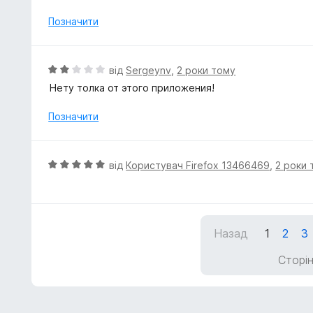
Позначити
О
від
Sergeynv
,
2 роки тому
ц
Нету толка от этого приложения!
і
н
Позначити
к
а
2
О
від
Користувач Firefox 13466469
,
2 роки 
з
ц
5
і
н
к
Назад
1
2
3
а
5
Сторін
з
5