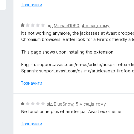
н
Позначити
к
а
1
О
від
Michael1990
,
4 місяці тому
з
ц
It's not working anymore, the jackasses at Avast dropped
5
і
Chromium browsers. Better look for a Firefox friendly alt
н
к
This page shows upon installing the extension:
а
1
English: support.avast.com/en-us/article/aosp-firefox-d
з
Spanish: support.avast.com/es-mx/article/aosp-firefox-
5
Позначити
О
від
BlueSnow
,
5 місяців тому
ц
Ne fonctionne plus et arrêter par Avast eux-même.
і
н
Позначити
к