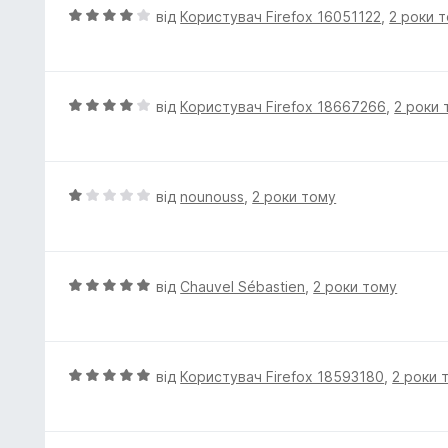
к
О
від
Користувач Firefox 16051122
,
2 роки 
а
ц
5
і
з
н
5
к
О
від
Користувач Firefox 18667266
,
2 роки 
а
ц
4
і
з
н
5
к
О
від
nounouss
,
2 роки тому
а
ц
4
і
з
н
5
к
О
від
Chauvel Sébastien
,
2 роки тому
а
ц
1
і
з
н
5
к
О
від
Користувач Firefox 18593180
,
2 роки 
а
ц
5
і
з
н