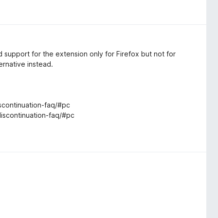
 support for the extension only for Firefox but not for
ernative instead.
iscontinuation-faq/#pc
discontinuation-faq/#pc