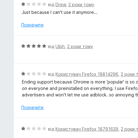
з
О
від
Drew
,
2 роки тому
5
ц
Just because I can't use it anymore...
і
н
Позначити
к
а
1
О
від
Ulph
,
2 роки тому
з
ц
5
і
н
к
О
від
Користувач Firefox 18814296
,
2 роки 
а
ц
Ending support because Chrome is more 'popular' is so du
5
і
on everyone and preinstalled on everything. I use Firef
з
н
advertisers and won't let me use adblock. so annoying th
5
к
а
Позначити
1
з
5
О
від
Користувач Firefox 18791639
,
2 роки 
ц