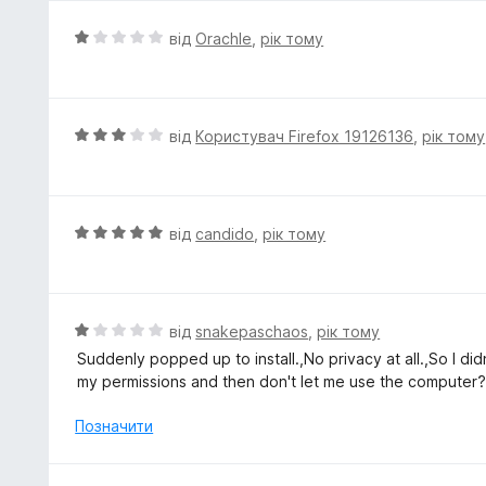
а
1
О
від
Orachle
,
рік тому
з
ц
5
і
н
к
О
від
Користувач Firefox 19126136
,
рік тому
а
ц
1
і
з
н
5
к
О
від
candido
,
рік тому
а
ц
3
і
з
н
5
к
О
від
snakepaschaos
,
рік тому
а
ц
Suddenly popped up to install.,No privacy at all.,So I didn
5
і
my permissions and then don't let me use the compute
з
н
5
к
Позначити
а
1