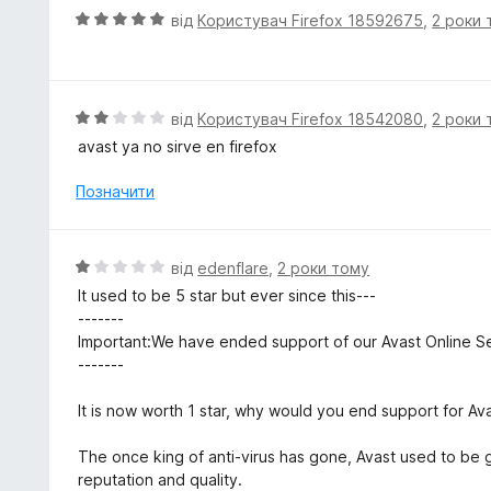
5
к
О
від
Користувач Firefox 18592675
,
2 роки 
а
ц
5
і
з
н
5
к
О
від
Користувач Firefox 18542080
,
2 роки 
а
ц
avast ya no sirve en firefox
5
і
з
н
Позначити
5
к
а
2
О
від
edenflare
,
2 роки тому
з
ц
It used to be 5 star but ever since this---
5
і
-------
н
Important:We have ended support of our Avast Online Sec
к
-------
а
1
It is now worth 1 star, why would you end support for Av
з
5
The once king of anti-virus has gone, Avast used to be goo
reputation and quality.