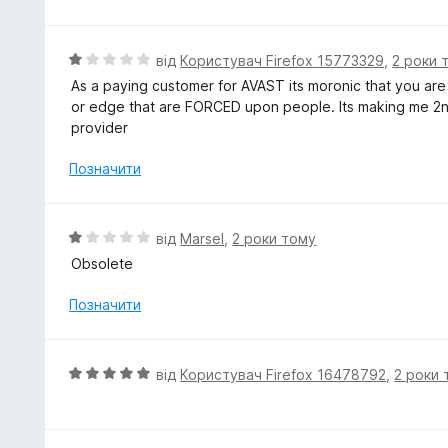
і
н
к
О
від
Користувач Firefox 15773329
,
2 роки 
а
ц
As a paying customer for AVAST its moronic that you are
1
і
or edge that are FORCED upon people. Its making me 2n
з
н
provider
5
к
а
Позначити
1
з
5
О
від
Marsel
,
2 роки тому
ц
Obsolete
і
н
Позначити
к
а
1
О
від
Користувач Firefox 16478792
,
2 роки 
з
ц
5
і
н