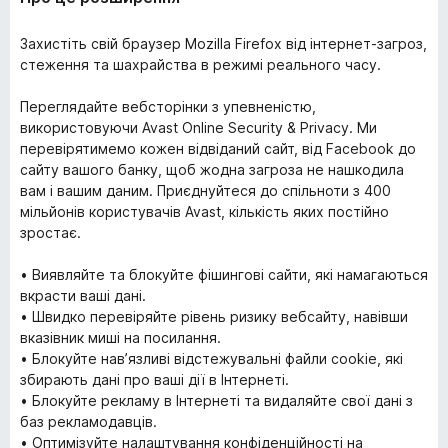
Захистіть свій браузер Mozilla Firefox від інтернет-загроз,
стеження та шахрайства в режимі реального часу.
Переглядайте вебсторінки з упевненістю,
використовуючи Avast Online Security & Privacy. Ми
перевірятимемо кожен відвіданий сайт, від Facebook до
сайту вашого банку, щоб жодна загроза не нашкодила
вам і вашим даним. Приєднуйтеся до спільноти з 400
мільйонів користувачів Avast, кількість яких постійно
зростає.
• Виявляйте та блокуйте фішингові сайти, які намагаються
вкрасти ваші дані.
• Швидко перевіряйте рівень ризику вебсайту, навівши
вказівник миші на посилання.
• Блокуйте нав’язливі відстежувальні файли cookie, які
збирають дані про ваші дії в Інтернеті.
• Блокуйте рекламу в Інтернеті та видаляйте свої дані з
баз рекламодавців.
• Оптимізуйте налаштування конфіденційності на