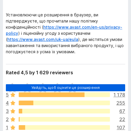
Установлюючи це розширення в браузер, ви
підтверджуєте, що прочитали нашу політику
конфіденційності (
https://www.avast.com/en-us/privacy-
policy
) і ліцензійну угоду з користувачем
(
https://www.avast.com/uk-ua/eula
), де містяться умови
завантаження та використання вибраного продукту, і що
погоджуєтеся з усіма їх умовами.
Rated 4,5 by 1 629 reviewers
Щ
Увійдіть, щоб оцінити це розширення
е
5
1 178
н
4
255
е
м
3
67
а
2
22
є
1
107
о