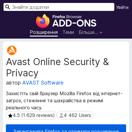
П
Увійти
о
Д
ш
о
у
д
Розширення
Теми
Більше…
к
а
т
М
к
е
Avast Online Security &
т
и
а
б
Privacy
д
р
а
а
автор
AVAST Software
н
у
і
Захистіть свій браузер Mozilla Firefox від інтернет-
з
р
загроз, стеження та шахрайства в режимі
е
о
реального часу.
з
р
ш
4.5 (1 629 reviews)
4 462 Users
4.5 (1 629 reviews)
4 462 Users
а
и
F
р
i
Завантажити Firefox та отримати розширення