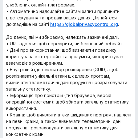
улюблених онлайн-платформах.
• Автоматично надсилайте сайтам запити припинити
відстежування та продаж ваших даних. Дізнайтеся
докладніше на сайті
https://globalprivacycontrol.org
.
До даних, які ми збираємо, належать зазначені далі.
• URL-адреси: щоб перевірити, чи безпечний вебсайт.
• Дані про використання: щоб визначити поведінку
користувача в інтерфейсі та зрозуміти, як користувач
взаємодіє з розширенням.
• Внутрішній ідентифікатор розширення (GUID): щоб
розпізнавати унікальні атаки шкідливих програм,
визначати телеметричні дані продуктів і розраховувати
загальну статистику.
• Інформація про пристрій (тип браузера, версія
операційної системи): щоб збирати загальну статистику
використання.
• Країна: щоб виявляти атаки шкідливих програм, націлені
на певні країни, а також визначати телеметричні дані
продуктів і розраховувати загальну статистику для
конкретних країн.