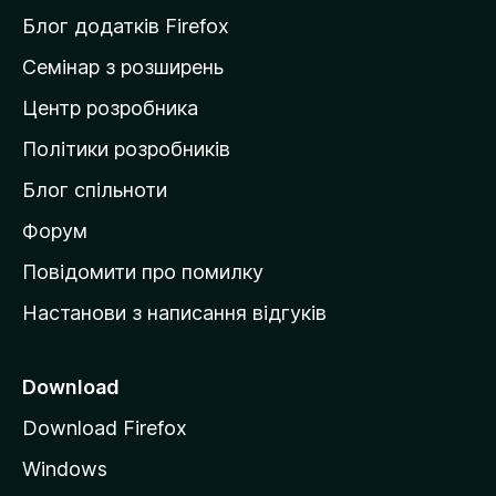
и
Блог додатків Firefox
н
Семінар з розширень
а
Центр розробника
д
о
Політики розробників
м
Блог спільноти
і
в
Форум
к
Повідомити про помилку
у
Настанови з написання відгуків
M
o
z
Download
i
Download Firefox
l
Windows
l