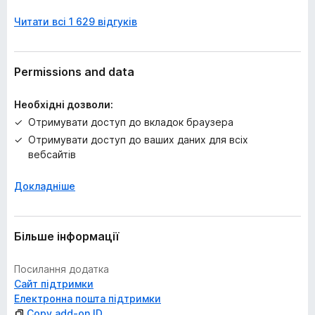
ц
Читати всі 1 629 відгуків
і
н
о
к
Permissions and data
Необхідні дозволи:
Отримувати доступ до вкладок браузера
Отримувати доступ до ваших даних для всіх
вебсайтів
Докладніше
Більше інформації
Посилання додатка
Сайт підтримки
Електронна пошта підтримки
Copy add-on ID