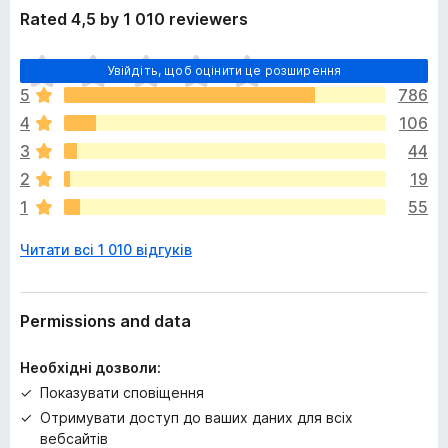
Rated 4,5 by 1 010 reviewers
Щ
Увійдіть, щоб оцінити це розширення
е
5
786
н
4
106
е
м
3
44
а
2
19
є
1
55
о
ц
Читати всі 1 010 відгуків
і
н
о
к
Permissions and data
Необхідні дозволи:
Показувати сповіщення
Отримувати доступ до ваших даних для всіх
вебсайтів