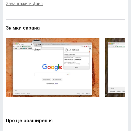
е
Завантажити файл
r
н
e
н
f
я
o
Знімки екрана
x
Про це розширення