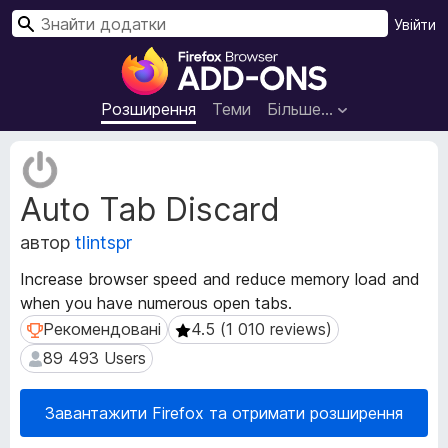
П
Увійти
о
Д
ш
о
у
д
Розширення
Теми
Більше…
к
а
т
М
к
е
Auto Tab Discard
т
и
а
б
автор
tlintspr
д
р
а
а
Increase browser speed and reduce memory load and
н
у
when you have numerous open tabs.
і
з
р
Рекомендовані
4.5 (1 010 reviews)
Рекомендовані
4.5 (1 010 reviews)
е
о
89 493 Users
89 493 Users
з
р
ш
а
и
Завантажити Firefox та отримати розширення
F
р
i