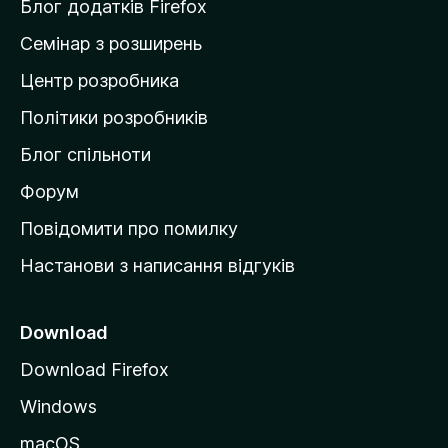
и
Блог додатків Firefox
н
Семінар з розширень
а
Центр розробника
д
о
Політики розробників
м
Блог спільноти
і
в
Форум
к
Повідомити про помилку
у
Настанови з написання відгуків
M
o
z
Download
i
Download Firefox
l
Windows
l
a
macOS