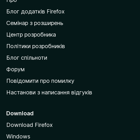
т
и
Блог додатків Firefox
н
Семінар з розширень
а
Центр розробника
д
о
Політики розробників
м
Блог спільноти
і
в
Форум
к
Повідомити про помилку
у
Настанови з написання відгуків
M
o
z
Download
i
Download Firefox
l
Windows
l