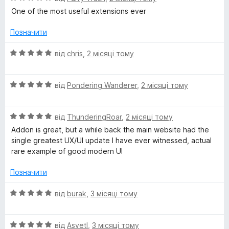
ц
к
One of the most useful extensions ever
і
а
н
5
Позначити
к
з
а
5
О
від
chris
,
2 місяці тому
5
ц
з
і
5
О
н
від
Pondering Wanderer
,
2 місяці тому
ц
к
і
а
О
н
від
ThunderingRoar
,
2 місяці тому
5
ц
к
з
Addon is great, but a while back the main website had the
і
а
5
single greatest UX/UI update I have ever witnessed, actual
н
5
rare example of good modern UI
к
з
а
5
Позначити
5
з
О
від
burak
,
3 місяці тому
5
ц
і
О
н
від
Asvetl
,
3 місяці тому