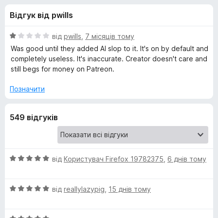
и
5
r
Відгук від pwills
e
д
f
О
від
pwills
,
7 місяців тому
o
л
ц
Was good until they added AI slop to it. It's on by default and
x
і
completely useless. It's inaccurate. Creator doesn't care and
н
still begs for money on Patreon.
я
к
а
Позначити
A
1
з
u
549 відгуків
5
g
О
від
Користувач Firefox 19782375
,
6 днів тому
m
ц
і
e
О
н
від
reallylazypig
,
15 днів тому
ц
к
і
n
а