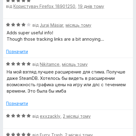
О
н
5
від
Користувач Firefox 18901250
,
19 днів тому
ц
к
з
t
і
а
5
н
5
e
О
від
Juraj Mäsiar
,
місяць тому
к
з
ц
а
5
Adds super useful info!
і
d
5
Though those tracking links are a bit annoying...
н
з
к
5
Позначити
S
а
4
О
від
Nikitamce
,
місяць тому
t
з
ц
На мой взгляд лучшее расширение для стима. Получше
5
і
даже SteamDB. Хотелось бы видеть в расширении
e
н
возможность графика цены на игру или длс с течением
к
времени. Это была бы имба
а
a
5
Позначити
з
m
5
О
від
exxzackly
,
2 місяці тому
ц
і
О
н
від
Furry Trash
,
2 місяці тому