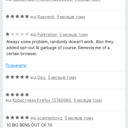
з
і
а
5
н
5
О
від
Raeventi
,
5 місяців тому
к
з
ц
а
5
і
5
О
н
від
Parkreiner
,
5 місяців тому
з
ц
к
5
Always some problem, randomly doesn't work. Also they
і
а
added opt-out AI garbage of course. Reminds me of a
н
5
certain browser.
к
з
а
5
Позначити
1
з
О
від
Deo
,
5 місяців тому
5
ц
і
О
н
від
Користувач Firefox 15180680
,
5 місяців тому
ц
к
і
а
н
5
О
від
scannerboyz
,
5 місяців тому
к
з
ц
а
5
10 BIG BENS OUT OF 10