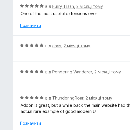
к
О
від
Furry Trash
,
2 місяці тому
а
ц
One of the most useful extensions ever
5
і
з
н
Позначити
5
к
а
5
О
від
chris
,
2 місяці тому
з
ц
5
і
н
к
О
від
Pondering Wanderer
,
2 місяці тому
а
ц
5
і
з
н
5
к
О
від
ThunderingRoar
,
2 місяці тому
а
ц
Addon is great, but a while back the main website had t
5
і
actual rare example of good modern UI
з
н
5
к
Позначити
а