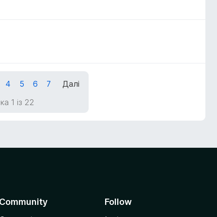
4
5
6
7
Далі
ка 1 із 22
Community
Follow