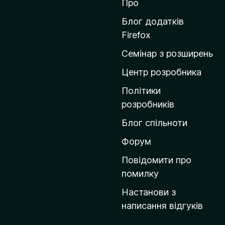
Про
е
й
Блог додатків
т
Firefox
и
Семінар з розширень
н
а
Центр розробника
д
Політики
о
розробників
м
Блог спільноти
і
в
Форум
к
Повідомити про
у
помилку
M
Настанови з
o
написання відгуків
z
i