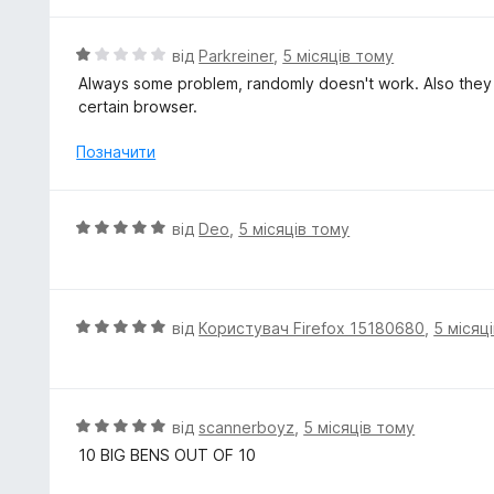
і
з
н
5
к
О
від
Parkreiner
,
5 місяців тому
а
ц
Always some problem, randomly doesn't work. Also they
5
і
certain browser.
з
н
5
к
Позначити
а
1
з
О
від
Deo
,
5 місяців тому
5
ц
і
н
к
О
від
Користувач Firefox 15180680
,
5 місяц
а
ц
5
і
з
н
5
к
О
від
scannerboyz
,
5 місяців тому
а
ц
10 BIG BENS OUT OF 10
5
і
з