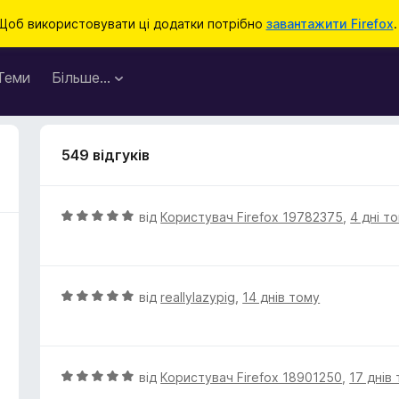
Щоб використовувати ці додатки потрібно
завантажити Firefox
.
Теми
Більше…
549 відгуків
О
від
Користувач Firefox 19782375
,
4 дні т
ц
і
н
к
О
від
reallylazypig
,
14 днів тому
а
ц
5
і
з
н
5
к
О
від
Користувач Firefox 18901250
,
17 днів
а
ц