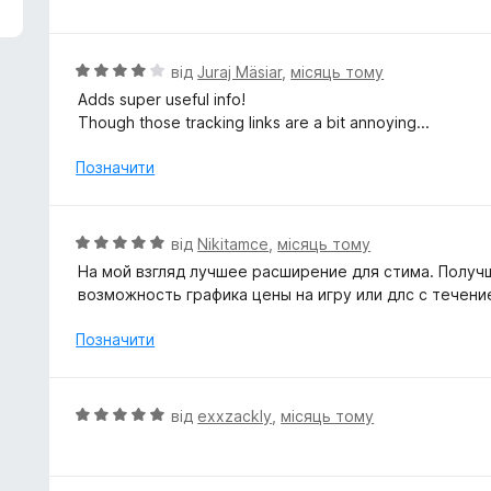
5
і
з
н
5
к
О
від
Juraj Mäsiar
,
місяць тому
а
ц
Adds super useful info!
5
і
Though those tracking links are a bit annoying...
з
н
5
к
Позначити
а
4
з
О
від
Nikitamce
,
місяць тому
5
ц
На мой взгляд лучшее расширение для стима. Получ
і
возможность графика цены на игру или длс с течени
н
к
Позначити
а
5
з
О
від
exxzackly
,
місяць тому
5
ц
і
н