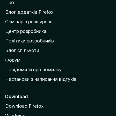
Про
т
и
Блог додатків Firefox
н
Семінар з розширень
а
Центр розробника
д
о
Політики розробників
м
Блог спільноти
і
в
Форум
к
Повідомити про помилку
у
Настанови з написання відгуків
M
o
z
Download
i
Download Firefox
l
Windows
l