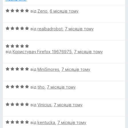
к
t
а
О
від
Zeno
,
6 місяців тому
5
ц
e
з
і
5
О
н
від
realbadrobot
,
7 місяців тому
d
ц
к
і
а
)
О
н
5
від
Користувач Firefox 19676975
,
7 місяців тому
ц
к
з
і
а
5
н
5
О
від
MiniSmores
,
7 місяців тому
к
з
ц
а
5
і
5
О
н
від
tiho
,
7 місяців тому
з
ц
к
5
і
а
О
н
від
Vinicius
,
7 місяців тому
5
ц
к
з
і
а
5
О
н
від
kentucka
,
7 місяців тому
5