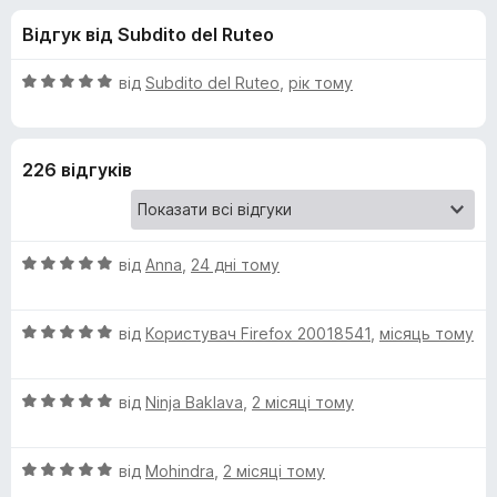
и
5
r
Відгук від Subdito del Ruteo
e
д
f
О
від
Subdito del Ruteo
,
рік тому
o
л
ц
x
і
н
я
226 відгуків
к
а
A
5
з
О
p
від
Anna
,
24 дні тому
5
ц
і
p
О
н
від
Користувач Firefox 20018541
,
місяць тому
ц
к
a
і
а
О
н
від
Ninja Baklava
,
2 місяці тому
5
S
ц
к
з
і
а
5
О
н
від
Mohindra
,
2 місяці тому
5
w
ц
к
з