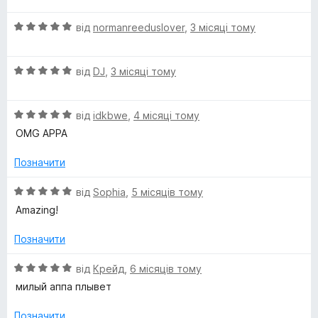
і
а
5
i
О
н
від
normanreeduslover
,
3 місяці тому
5
ц
к
з
m
і
а
5
О
н
від
DJ
,
3 місяці тому
5
ц
к
з
s
і
а
5
О
н
від
idkbwe
,
4 місяці тому
5
(
ц
к
з
OMG APPA
і
а
5
A
н
5
Позначити
к
з
а
5
О
n
від
Sophia
,
5 місяців тому
5
ц
Amazing!
з
і
i
5
н
Позначити
к
m
а
О
від
Крейд
,
6 місяців тому
5
ц
милый аппа плывет
a
з
і
5
н
Позначити