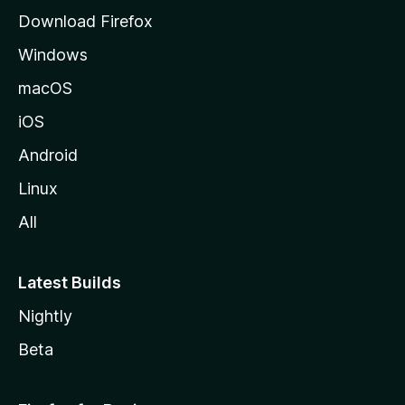
i
Download Firefox
l
Windows
l
a
macOS
iOS
Android
Linux
All
Latest Builds
Nightly
Beta