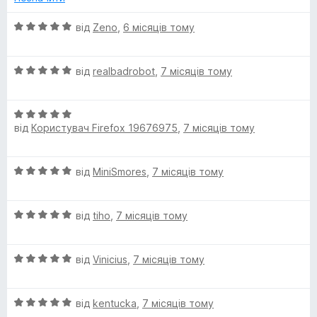
к
t
а
О
від
Zeno
,
6 місяців тому
5
ц
e
з
і
5
О
н
від
realbadrobot
,
7 місяців тому
d
ц
к
і
а
)
О
н
5
від
Користувач Firefox 19676975
,
7 місяців тому
ц
к
з
і
а
5
н
5
О
від
MiniSmores
,
7 місяців тому
к
з
ц
а
5
і
5
О
н
від
tiho
,
7 місяців тому
з
ц
к
5
і
а
О
н
від
Vinicius
,
7 місяців тому
5
ц
к
з
і
а
5
О
н
від
kentucka
,
7 місяців тому
5