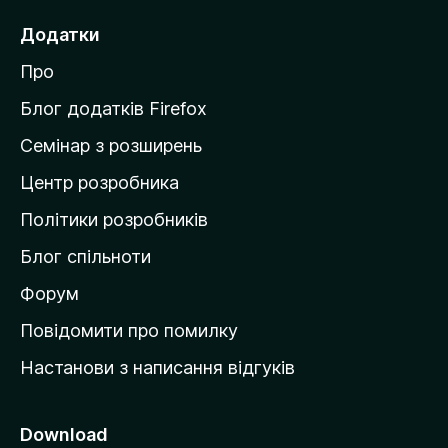
е
Додатки
й
Про
т
и
Блог додатків Firefox
н
Семінар з розширень
а
Центр розробника
д
о
Політики розробників
м
Блог спільноти
і
в
Форум
к
Повідомити про помилку
у
Настанови з написання відгуків
M
o
z
Download