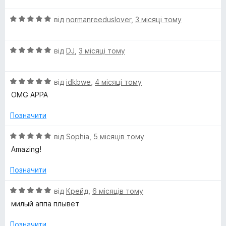
і
а
5
i
О
н
від
normanreeduslover
,
3 місяці тому
5
ц
к
з
m
і
а
5
О
н
від
DJ
,
3 місяці тому
5
ц
к
з
s
і
а
5
О
н
від
idkbwe
,
4 місяці тому
5
(
ц
к
з
OMG APPA
і
а
5
A
н
5
Позначити
к
з
а
5
О
n
від
Sophia
,
5 місяців тому
5
ц
Amazing!
з
і
i
5
н
Позначити
к
m
а
О
від
Крейд
,
6 місяців тому
5
ц
милый аппа плывет
a
з
і
5
н
Позначити