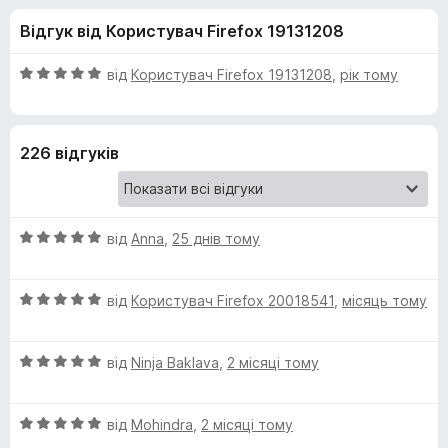
и
5
r
Відгук від Користувач Firefox 19131208
e
д
f
О
від
Користувач Firefox 19131208
,
рік тому
o
л
ц
x
і
н
я
226 відгуків
к
а
A
5
з
О
p
від
Anna
,
25 днів тому
5
ц
і
p
О
н
від
Користувач Firefox 20018541
,
місяць тому
ц
к
a
і
а
О
н
від
Ninja Baklava
,
2 місяці тому
5
S
ц
к
з
і
а
5
О
н
від
Mohindra
,
2 місяці тому
5
w
ц
к
з