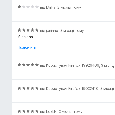
О
від
Mirka
,
2 місяці тому
ц
і
н
к
О
від
juninho
,
3 місяці тому
а
ц
funcional
1
і
з
н
Позначити
5
к
а
5
О
від
Користувач Firefox 19926466
,
3 місяц
з
ц
5
і
н
к
О
від
Користувач Firefox 19032410
,
3 місяці
а
ц
5
і
з
н
5
к
О
від
LexLN
,
3 місяці тому