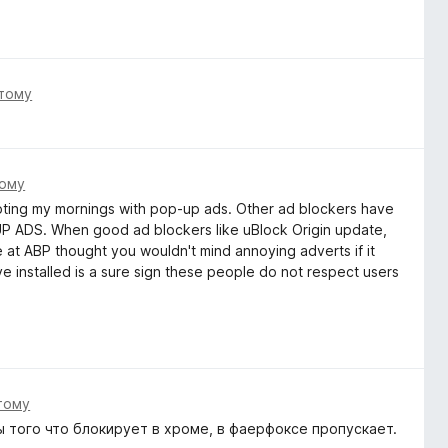
 тому
тому
rrupting my mornings with pop-up ads. Other ad blockers have
ADS. When good ad blockers like uBlock Origin update,
e at ABP thought you wouldn't mind annoying adverts if it
e installed is a sure sign these people do not respect users
тому
 того что блокирует в хроме, в фаерфоксе пропускает.