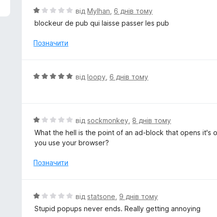
О
від
Mylhan
,
6 днів тому
ц
blockeur de pub qui laisse passer les pub
і
н
Позначити
к
а
1
О
від
loopy
,
6 днів тому
з
ц
5
і
н
к
О
від
sockmonkey
,
8 днів тому
а
ц
What the hell is the point of an ad-block that opens it'
5
і
you use your browser?
з
н
5
к
Позначити
а
1
з
О
від
statsone
,
9 днів тому
5
ц
Stupid popups never ends. Really getting annoying
і