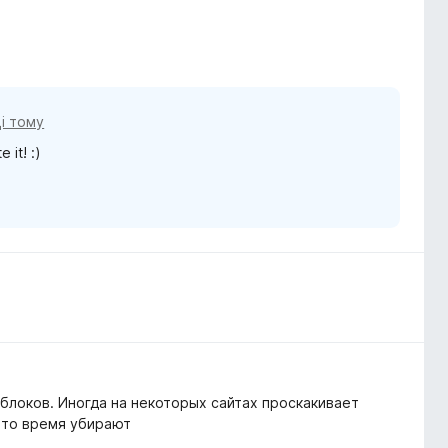
ці тому
 it! :)
блоков. Иногда на некоторых сайтах проскакивает
е то время убирают