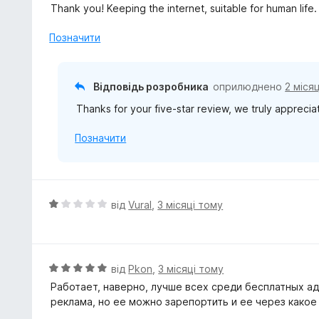
а
ц
Thank you! Keeping the internet, suitable for human life.
5
і
з
н
Позначити
5
к
а
5
Відповідь розробника
оприлюднено
2 міся
з
Thanks for your five-star review, we truly appreciate
5
Позначити
О
від
Vural
,
3 місяці тому
ц
і
н
к
О
від
Pkon
,
3 місяці тому
а
ц
Работает, наверно, лучше всех среди бесплатных ад
1
і
реклама, но ее можно зарепортить и ее через како
з
н