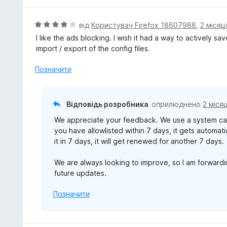
і
з
н
5
к
О
від
Користувач Firefox 18607988
,
2 місяц
а
ц
I like the ads blocking. I wish it had a way to actively sav
5
і
import / export of the config files.
з
н
5
к
Позначити
а
4
з
Відповідь розробника
оприлюднено
2 міся
5
We appreciate your feedback. We use a system called
you have allowlisted within 7 days, it gets automati
it in 7 days, it will get renewed for another 7 days.
We are always looking to improve, so I am forwardi
future updates.
Позначити