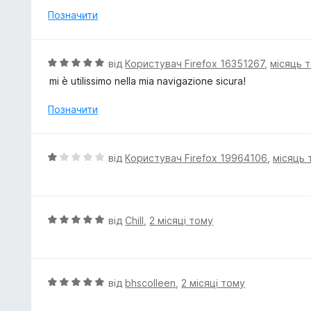
н
Позначити
к
а
1
О
від
Користувач Firefox 16351267
,
місяць 
з
ц
mi è utilissimo nella mia navigazione sicura!
5
і
н
Позначити
к
а
5
О
від
Користувач Firefox 19964106
,
місяць 
з
ц
5
і
н
к
О
від
Chill
,
2 місяці тому
а
ц
1
і
з
н
5
к
О
від
bhscolleen
,
2 місяці тому
а
ц
5