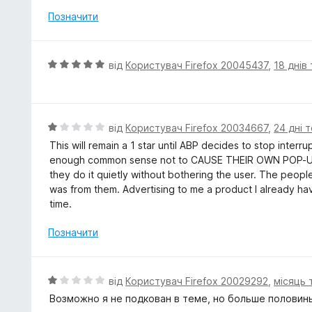
н
Позначити
к
а
1
О
від
Користувач Firefox 20045437
,
18 днів
з
ц
5
і
н
к
О
від
Користувач Firefox 20034667
,
24 дні 
а
ц
This will remain a 1 star until ABP decides to stop inte
5
і
enough common sense not to CAUSE THEIR OWN POP-UP 
з
н
they do it quietly without bothering the user. The peopl
5
к
was from them. Advertising to me a product I already hav
а
time.
1
з
Позначити
5
О
від
Користувач Firefox 20029292
,
місяць 
ц
Возможно я не подкован в теме, но больше половины
і