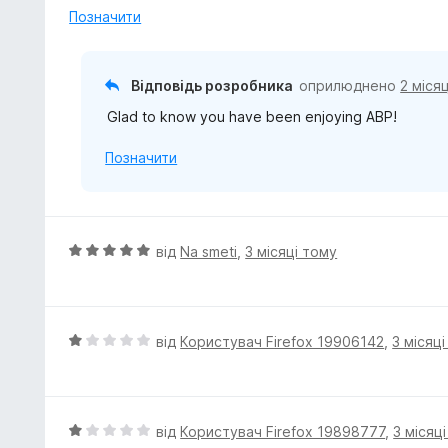
5
к
Позначити
а
5
з
Відповідь розробника
оприлюднено
2 міся
5
Glad to know you have been enjoying ABP!
Позначити
О
від
Na smeti
,
3 місяці тому
ц
і
н
к
О
від
Користувач Firefox 19906142
,
3 місяц
а
ц
5
і
з
н
5
к
О
від
Користувач Firefox 19898777
,
3 місяц
а