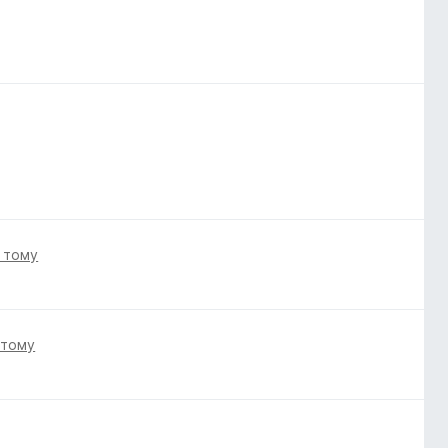
і тому
 тому