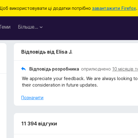
Щоб використовувати ці додатки потрібно
завантажити Firefox
.
Теми
Більше…
Відповідь від Elisa J.
Відповідь розробника
оприлюднено
10 місяців 
We appreciate your feedback. We are always looking to 
their consideration in future updates.
Позначити
11 394 відгуки