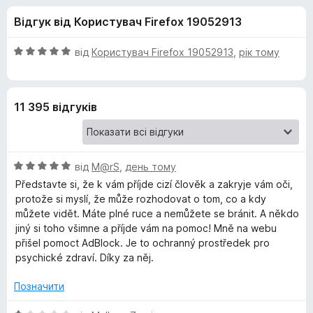
и
5
r
Відгук від Користувач Firefox 19052913
e
д
f
О
від
Користувач Firefox 19052913
,
рік тому
o
л
ц
x
і
н
я
11 395 відгуків
к
а
A
5
з
О
d
від
M@rS
,
день тому
5
ц
Představte si, že k vám příjde cizí člověk a zakryje vám oči,
і
protože si myslí, že může rozhodovat o tom, co a kdy
b
н
můžete vidět. Máte plné ruce a nemůžete se bránit. A někdo
к
jiný si toho všimne a příjde vám na pomoc! Mně na webu
l
а
přišel pomoct AdBlock. Je to ochranný prostředek pro
5
psychické zdraví. Díky za něj.
o
з
5
Позначити
c