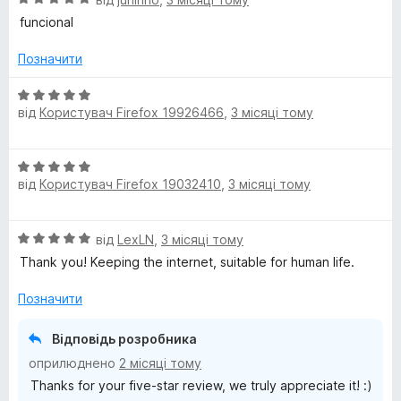
ц
к
funcional
і
а
н
1
Позначити
к
з
а
5
О
5
від
Користувач Firefox 19926466
,
3 місяці тому
ц
з
і
5
н
О
к
від
Користувач Firefox 19032410
,
3 місяці тому
ц
а
і
5
н
з
О
від
LexLN
,
3 місяці тому
к
5
ц
а
Thank you! Keeping the internet, suitable for human life.
і
5
н
з
Позначити
к
5
а
Відповідь розробника
5
оприлюднено
2 місяці тому
з
Thanks for your five-star review, we truly appreciate it! :)
5