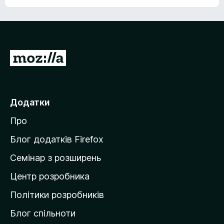
5
П
е
р
е
Додатки
й
Про
т
и
Блог додатків Firefox
н
Семінар з розширень
а
Центр розробника
д
о
Політики розробників
м
Блог спільноти
і