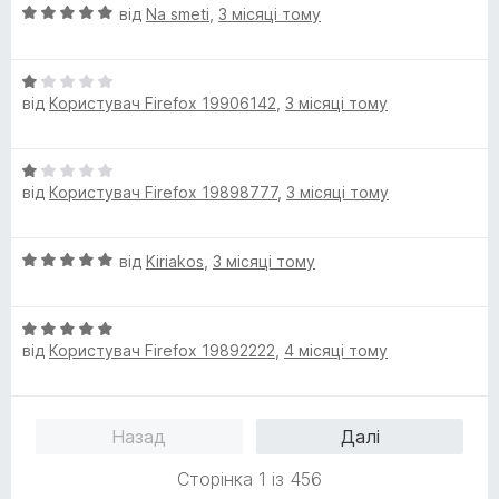
О
від
Na smeti
,
3 місяці тому
ц
і
О
н
від
Користувач Firefox 19906142
,
3 місяці тому
ц
к
і
а
н
5
О
к
з
від
Користувач Firefox 19898777
,
3 місяці тому
ц
а
5
і
1
н
з
О
від
Kiriakos
,
3 місяці тому
к
5
ц
а
і
1
О
н
з
від
Користувач Firefox 19892222
,
4 місяці тому
ц
к
5
і
а
н
5
к
з
Назад
Далі
а
5
5
Сторінка 1 із 456
з