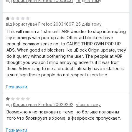
1
від
Користувач Firefox 20045437
,
19 днів тому
ц
з
і
5
н
О
к
від
Користувач Firefox 20034667
,
25 днів тому
ц
а
і
This will remain a 1 star until ABP decides to stop interrupting
5
н
my mornings with pop-up ads. Other ad blockers have
з
к
enough common sense not to CAUSE THEIR OWN POP-UP
5
а
ADS. When good ad blockers like uBlock Origin update, they
1
do it quietly without bothering the user. The people at ABP
з
thought you wouldn't mind annoying adverts if it was from
5
them. Advertising to me a product I already have installed is
a sure sign these people do not respect users time.
Позначити
О
від
Користувач Firefox 20029292
,
місяць тому
ц
і
Возможно я не подкован в теме, но больше половины
н
того что блокирует в хроме, в фаерфоксе пропускает.
к
а
Позначити