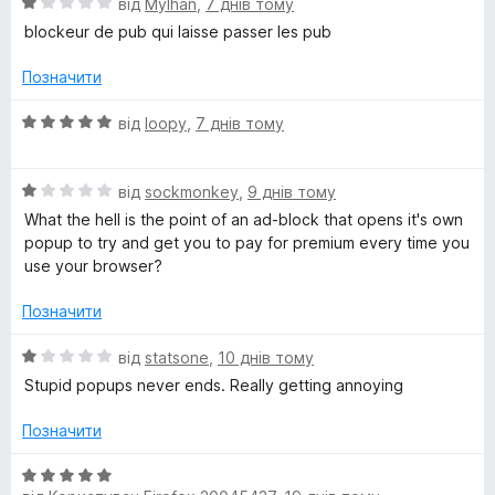
О
від
Mylhan
,
7 днів тому
ц
blockeur de pub qui laisse passer les pub
k
і
н
Позначити
P
к
а
О
від
loopy
,
7 днів тому
l
1
ц
з
і
5
О
н
u
від
sockmonkey
,
9 днів тому
ц
к
What the hell is the point of an ad-block that opens it's own
і
а
popup to try and get you to pay for premium every time you
s
н
5
use your browser?
к
з
а
5
Позначити
1
з
О
від
statsone
,
10 днів тому
5
ц
Stupid popups never ends. Really getting annoying
і
н
Позначити
к
а
О