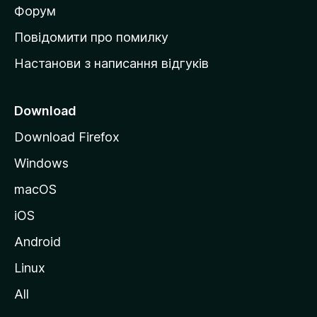
в
Форум
к
Повідомити про помилку
у
Настанови з написання відгуків
M
o
z
Download
i
Download Firefox
l
Windows
l
a
macOS
iOS
Android
Linux
All