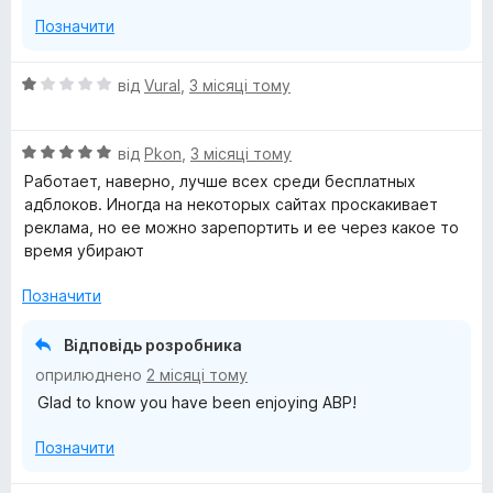
Позначити
О
від
Vural
,
3 місяці тому
ц
і
О
н
від
Pkon
,
3 місяці тому
ц
к
Работает, наверно, лучше всех среди бесплатных
і
а
адблоков. Иногда на некоторых сайтах проскакивает
н
1
реклама, но ее можно зарепортить и ее через какое то
к
з
время убирают
а
5
5
Позначити
з
5
Відповідь розробника
оприлюднено
2 місяці тому
Glad to know you have been enjoying ABP!
Позначити