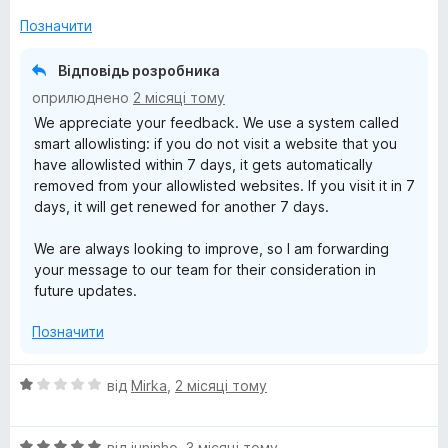
а
5
4
Позначити
з
5
Відповідь розробника
оприлюднено
2 місяці тому
We appreciate your feedback. We use a system called
smart allowlisting: if you do not visit a website that you
have allowlisted within 7 days, it gets automatically
removed from your allowlisted websites. If you visit it in 7
days, it will get renewed for another 7 days.
We are always looking to improve, so I am forwarding
your message to our team for their consideration in
future updates.
Позначити
О
від
Mirka
,
2 місяці тому
ц
і
О
н
від
juninho
,
3 місяці тому