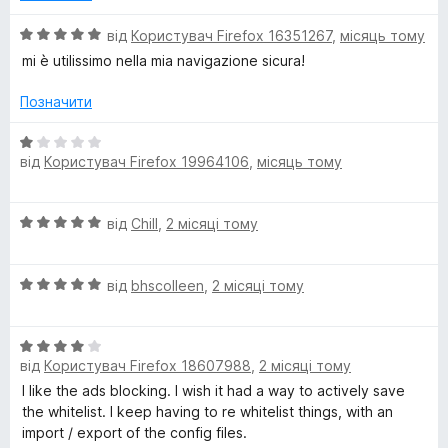
1
з
О
від
Користувач Firefox 16351267
,
місяць тому
5
ц
mi è utilissimo nella mia navigazione sicura!
і
н
Позначити
к
а
О
5
від
Користувач Firefox 19964106
,
місяць тому
ц
з
і
5
н
О
від
Chill
,
2 місяці тому
к
ц
а
і
1
О
н
від
bhscolleen
,
2 місяці тому
з
ц
к
5
і
а
О
н
5
від
Користувач Firefox 18607988
,
2 місяці тому
ц
к
з
і
а
5
I like the ads blocking. I wish it had a way to actively save
н
5
the whitelist. I keep having to re whitelist things, with an
к
з
import / export of the config files.