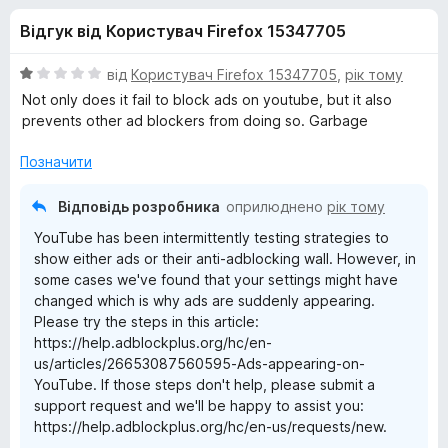
и
5
r
Відгук від Користувач Firefox 15347705
e
д
f
О
від
Користувач Firefox 15347705
,
рік тому
o
л
ц
Not only does it fail to block ads on youtube, but it also
x
і
prevents other ad blockers from doing so. Garbage
н
я
к
Позначити
а
A
1
Відповідь розробника
оприлюднено
рік тому
з
YouTube has been intermittently testing strategies to
d
5
show either ads or their anti-adblocking wall. However, in
some cases we've found that your settings might have
b
changed which is why ads are suddenly appearing.
Please try the steps in this article:
l
https://help.adblockplus.org/hc/en-
us/articles/26653087560595-Ads-appearing-on-
o
YouTube. If those steps don't help, please submit a
support request and we'll be happy to assist you:
https://help.adblockplus.org/hc/en-us/requests/new.
c