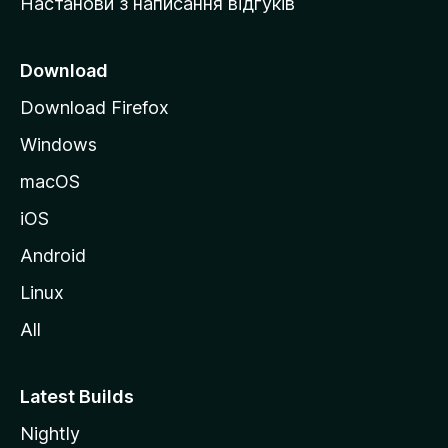
Настанови з написання відгуків
M
o
z
Download
i
Download Firefox
l
Windows
l
a
macOS
iOS
Android
Linux
All
Latest Builds
Nightly