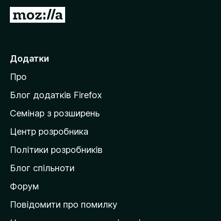
П
е
р
е
Додатки
й
Про
т
и
Блог додатків Firefox
н
Семінар з розширень
а
Центр розробника
д
о
Політики розробників
м
Блог спільноти
і
в
Форум
к
Повідомити про помилку
у