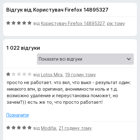
и
5
r
Відгук від Користувач Firefox 14895327
e
д
f
О
від
Користувач Firefox 14895327
,
рік тому
o
л
ц
x
і
н
я
1 022 відгуки
к
а
V
5
з
О
P
від
Lotos Mira
,
19 годин тому
5
ц
просто не работает. что вкл, что выкл - результат один:
і
никакого впн, ip оригинал, анонимности ноль и т.д.
N
н
возможно удаление и переустановка поможет, но
к
зачем?)) есть же то, что просто работает!
а
1
Позначити
з
5
О
від
Modifai
,
21 годину тому
ц