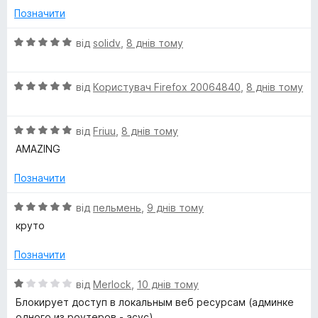
5
н
Позначити
к
а
О
від
solidv
,
8 днів тому
5
ц
з
і
5
О
н
від
Користувач Firefox 20064840
,
8 днів тому
ц
к
і
а
О
н
від
Friuu
,
8 днів тому
5
ц
к
з
AMAZING
і
а
5
н
5
Позначити
к
з
а
5
О
від
пельмень
,
9 днів тому
5
ц
круто
з
і
5
н
Позначити
к
а
О
від
Merlock
,
10 днів тому
5
ц
Блокирует доступ в локальным веб ресурсам (админке
з
і
одного из роутеров - асус).