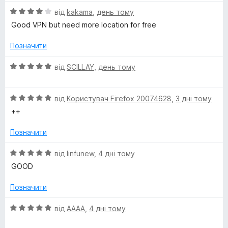
і
О
н
від
kakama
,
день тому
ц
к
Good VPN but need more location for free
і
а
н
5
Позначити
к
з
а
5
О
від
SCILLAY
,
день тому
4
ц
з
і
5
О
н
від
Користувач Firefox 20074628
,
3 дні тому
ц
к
++
і
а
н
5
Позначити
к
з
а
5
О
від
linfunew
,
4 дні тому
5
ц
GOOD
з
і
5
н
Позначити
к
а
О
від
AAAA
,
4 дні тому
5
ц
з