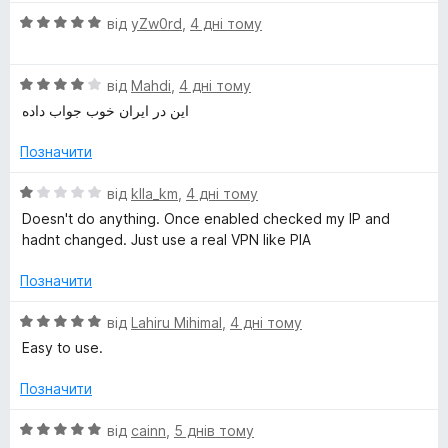
і
5
О
н
від
yZw0rd
,
4 дні тому
ц
к
і
а
О
н
від
Mahdi
,
4 дні тому
5
ц
к
з
این در ایران خوب جواب داده
і
а
5
н
5
Позначити
к
з
а
5
О
від
klla_km
,
4 дні тому
4
ц
Doesn't do anything. Once enabled checked my IP and
з
і
hadnt changed. Just use a real VPN like PIA
5
н
к
Позначити
а
1
О
від
Lahiru Mihimal
,
4 дні тому
з
ц
Easy to use.
5
і
н
Позначити
к
а
О
від
cainn
,
5 днів тому
5