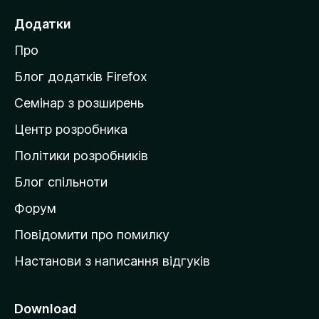
е
Додатки
й
Про
т
и
Блог додатків Firefox
н
Семінар з розширень
а
Центр розробника
д
о
Політики розробників
м
Блог спільноти
і
в
Форум
к
Повідомити про помилку
у
Настанови з написання відгуків
M
o
z
Download