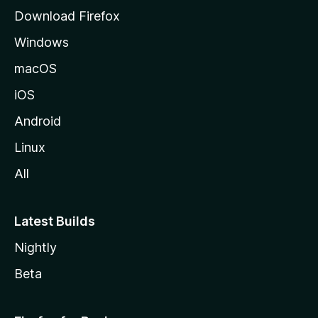
i
Download Firefox
l
Windows
l
a
macOS
iOS
Android
Linux
All
Latest Builds
Nightly
Beta