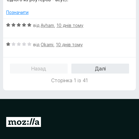
5
н
к
Позначити
а
1
О
від
Ayham
,
10 днів тому
з
ц
5
і
О
н
від
Okami
,
10 днів тому
ц
к
і
а
н
5
Назад
Далі
к
з
а
5
Сторінка 1 із 41
1
з
5
П
е
р