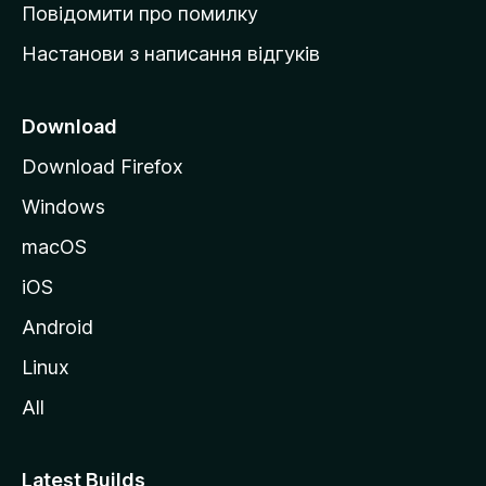
к
Повідомити про помилку
у
Настанови з написання відгуків
M
o
z
Download
i
Download Firefox
l
Windows
l
a
macOS
iOS
Android
Linux
All
Latest Builds