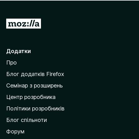
е
і
м
н
а
о
є
П
к
о
е
ц
р
і
н
е
Додатки
о
й
к
Про
т
и
Блог додатків Firefox
н
Семінар з розширень
а
Центр розробника
д
о
Політики розробників
м
Блог спільноти
і
в
Форум