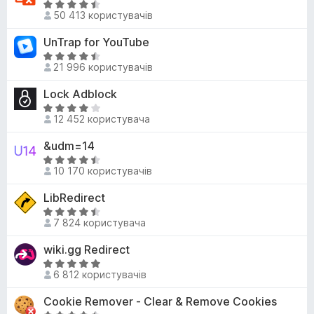
,
О
к
50 413 користувачів
6
ц
а
з
і
UnTrap for YouTube
4
5
н
,
О
к
21 996 користувачів
7
ц
а
з
і
Lock Adblock
4
5
н
,
О
к
12 452 користувача
7
ц
а
з
і
&udm=14
4
5
н
,
О
к
10 170 користувачів
3
ц
а
з
і
LibRedirect
4
5
н
з
О
к
7 824 користувача
5
ц
а
і
wiki.gg Redirect
4
н
,
О
к
6 812 користувачів
5
ц
а
з
і
Cookie Remover - Clear & Remove Cookies
4
5
н