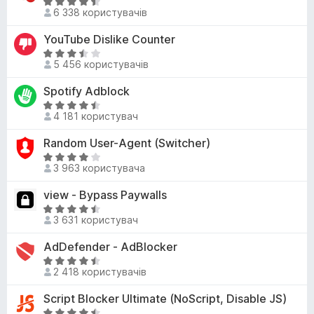
,
О
к
6 338 користувачів
6
ц
а
з
і
YouTube Dislike Counter
5
5
н
з
О
к
5 456 користувачів
5
ц
а
і
Spotify Adblock
4
н
,
О
к
4 181 користувач
4
ц
а
з
і
Random User-Agent (Switcher)
3
5
н
,
О
к
3 963 користувача
3
ц
а
з
і
view - Bypass Paywalls
4
5
н
,
О
к
3 631 користувач
5
ц
а
з
і
AdDefender - AdBlocker
4
5
н
з
О
к
2 418 користувачів
5
ц
а
і
Script Blocker Ultimate (NoScript, Disable JS)
4
н
,