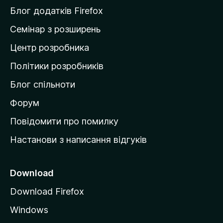
и
Блог додатків Firefox
н
Семінар з розширень
а
Центр розробника
д
о
Політики розробників
м
Блог спільноти
і
в
Форум
к
Повідомити про помилку
у
Настанови з написання відгуків
M
o
z
Download
i
Download Firefox
l
Windows
l