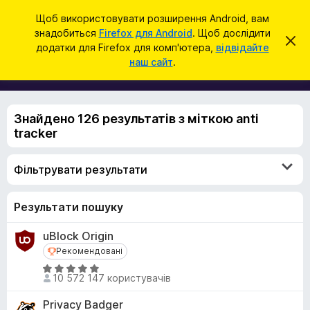
П
Увійти
Щоб використовувати розширення Android, вам
о
знадобиться
Firefox для Android
. Щоб дослідити
Д
В
ш
додатки для Firefox для комп'ютера,
відвідайте
і
о
наш сайт
.
д
у
д
х
к
и
а
л
т
и
Знайдено 126 результатів з міткою anti
т
к
и
tracker
и
ц
е
б
с
Фільтрувати результати
р
п
о
а
в
у
Результати пошуку
і
щ
з
е
uBlock Origin
е
н
н
Рекомендовані
Рекомендовані
р
я
О
а
10 572 147 користувачів
ц
F
і
Privacy Badger
i