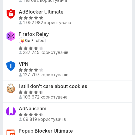
118 692 користувача
5
ц
4
і
,
AdBlocker Ultimate
н
4
О
к
1 052 982 користувача
з
ц
а
5
і
Firefox Relay
4
н
Від Firefox
Від Firefox
,
к
4
О
а
237 745 користувачів
з
ц
4
5
і
,
VPN
н
8
О
к
127 797 користувачів
з
ц
а
5
і
I still don't care about cookies
4
н
О
,
к
106 672 користувача
ц
2
а
і
з
AdNauseam
4
н
5
,
О
к
69 819 користувачів
2
ц
а
з
і
Popup Blocker Ultimate
4
5
н