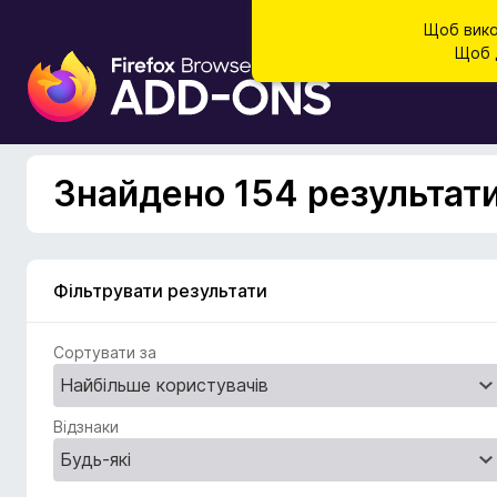
Щоб вико
Щоб д
Д
о
д
а
т
Знайдено 154 результати 
к
и
б
р
Фільтрувати результати
а
у
Сортувати за
з
е
р
Відзнаки
а
F
i