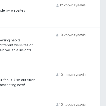
12 користувачів
made by websites
10 користувачів
owsing habits
different websites or
ain valuable insights
10 користувачів
ur focus. Use our timer
astinating now!
10 користувачів