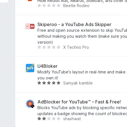
к
Hide Reddit Ads, Awards, Sidebars, and other di
Beetle Rodeo
а
Щ
5
е
з
н
5
е
Skiperoo - a YouTube Ads Skipper
м
Free and open source extension to skip YouTu
а
without making you watch them (make sure you 
є
version)
X Techno Pro
о
Щ
ц
е
і
н
н
е
U4Bloker
о
м
Modify YouTube's layout in real-time and make it
к
а
you own it!
Samyak kamble
є
О
о
ц
ц
і
і
н
AdBlocker for YouTube™ – Fast & Free!
н
к
Blocks YouTube ads by blocking specific netw
о
а
updates a badge showing the count of blocked
shashwat
к
5
О
з
ц