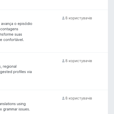
8 користувачів
e avança o episódio
 contagens
ansforme suas
e confortável.
8 користувачів
, regional
gested profiles via
8 користувачів
nslations using
ix grammar issues.