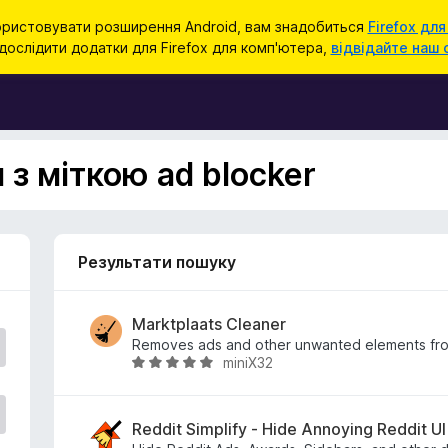
ристовувати розширення Android, вам знадобиться
Firefox для
ослідити додатки для Firefox для комп'ютера,
відвідайте наш 
з міткою ad blocker
Результати пошуку
Marktplaats Cleaner
Removes ads and other unwanted elements fro
miniX32
О
ц
і
н
Reddit Simplify - Hide Annoying Reddit U