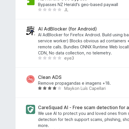
м
Bypasses NZ Herald's geo-based paywall
JL
а
Щ
є
е
о
н
ц
е
AI AdBlocker (for Android)
і
м
AI AdBlocker for Firefox Android. Build using b
н
а
service worker) Blocks obvious ad containers + 
о
є
remote calls. Bundles ONNX Runtime Web local
к
о
CDN, No data collection, no telemetry.
eye3
ц
Щ
і
е
н
н
о
е
Clean ADS
к
м
Remove propagandas e imagens +18.
Maykon Luís Capellari
а
О
є
ц
о
і
ц
н
CareSquad AI - Free scam detection for 
і
к
We use AI to protect you and loved ones from
н
а
detection for tech support scams, phishing, s
о
4
more.