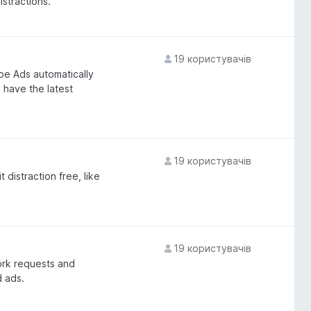
stractions.
19 користувачів
be Ads automatically
have the latest
19 користувачів
 distraction free, like
19 користувачів
ork requests and
 ads.