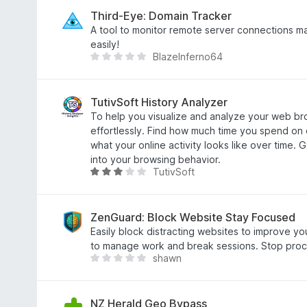
з
н
5
е
Third-Eye: Domain Tracker
м
A tool to monitor remote server connections 
а
easily!
BlazeInferno64
є
Щ
о
е
ц
н
і
е
TutivSoft History Analyzer
н
м
To help you visualize and analyze your web br
о
а
effortlessly. Find how much time you spend on 
к
є
what your online activity looks like over time. G
о
into your browsing behavior.
TutivSoft
ц
О
і
ц
н
і
о
н
ZenGuard: Block Website Stay Focused
к
к
Easily block distracting websites to improve yo
а
to manage work and break sessions. Stop procr
shawn
3
Щ
з
е
5
н
е
NZ Herald Geo Bypass