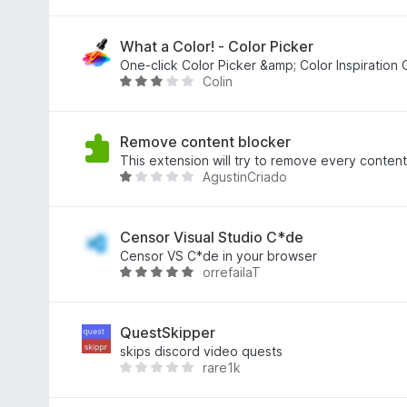
к
5
ц
з
і
5
н
What a Color! - Color Picker
к
One-click Color Picker &amp; Color Inspiration 
Colin
а
О
5
ц
з
і
5
н
Remove content blocker
к
This extension will try to remove every conten
AgustinCriado
а
О
3
ц
з
і
5
н
Censor Visual Studio C*de
к
Censor VS C*de in your browser
orrefailaT
а
О
1
ц
з
і
5
н
QuestSkipper
к
skips discord video quests
rare1k
а
Щ
5
е