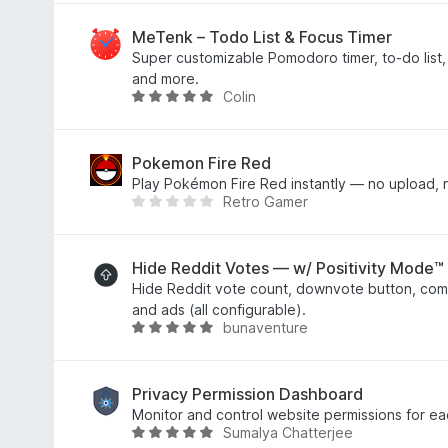
5
і
н
MeTenk – Todo List & Focus Timer
к
Super customizable Pomodoro timer, to-do list, 
а
and more.
Colin
2
О
з
ц
5
і
н
Pokemon Fire Red
к
Play Pokémon Fire Red instantly — no upload, n
Retro Gamer
а
Щ
5
е
з
н
5
е
Hide Reddit Votes — w/ Positivity Mode™
м
Hide Reddit vote count, downvote button, com
а
and ads (all configurable).
bunaventure
є
О
о
ц
ц
і
і
н
Privacy Permission Dashboard
н
к
Monitor and control website permissions for e
Sumalya Chatterjee
о
а
О