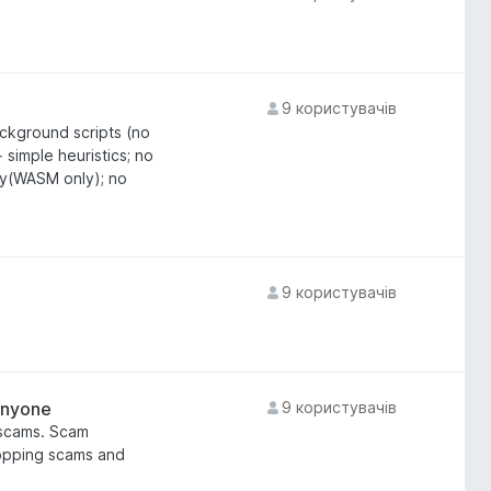
9 користувачів
ackground scripts (no
simple heuristics; no
ly(WASM only); no
9 користувачів
anyone
9 користувачів
 scams. Scam
hopping scams and