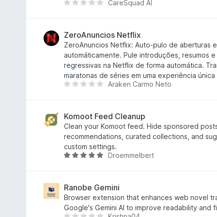
CareSquad AI
к
з
Щ
5
е
н
е
ZeroAnuncios Netflix
м
ZeroAnuncios Netflix: Auto-pulo de aberturas 
а
automáticamente. Pule introduções, resumos e
є
regressivas na Netflix de forma automática. Tr
о
maratonas de séries em uma experiência única 
Araken Carmo Neto
ц
Щ
і
е
н
н
о
е
Komoot Feed Cleanup
к
м
Clean your Komoot feed. Hide sponsored posts
а
recommendations, curated collections, and sug
є
custom settings.
Droemmelbert
о
О
ц
ц
і
і
н
н
Ranobe Gemini
о
к
Browser extension that enhances web novel tra
к
а
Google's Gemini AI to improve readability and f
Krishna04