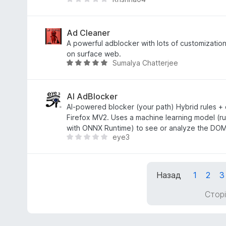
5
Щ
з
е
5
н
е
Ad Cleaner
м
A powerful adblocker with lots of customizatio
а
on surface web.
Sumalya Chatterjee
є
О
о
ц
ц
і
і
н
AI AdBlocker
н
к
AI-powered blocker (your path) Hybrid rules + 
о
а
Firefox MV2. Uses a machine learning model (ru
к
5
with ONNX Runtime) to see or analyze the DOM
eye3
з
Щ
5
е
н
е
Назад
1
2
3
м
а
Сторі
є
о
ц