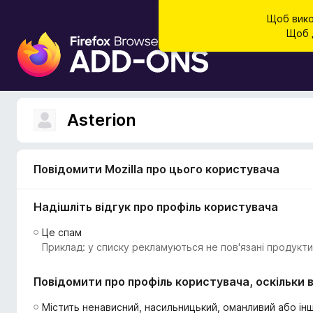
Щоб вико
Щоб д
Д
о
д
а
т
Asterion
к
и
б
Повідомити Mozilla про цього користувача
р
а
Надішліть відгук про профіль користувача
у
з
Це спам
е
Приклад: у списку рекламуються не пов'язані продукти
р
а
Повідомити про профіль користувача, оскільки в
F
i
Містить ненависний, насильницький, оманливий або інш