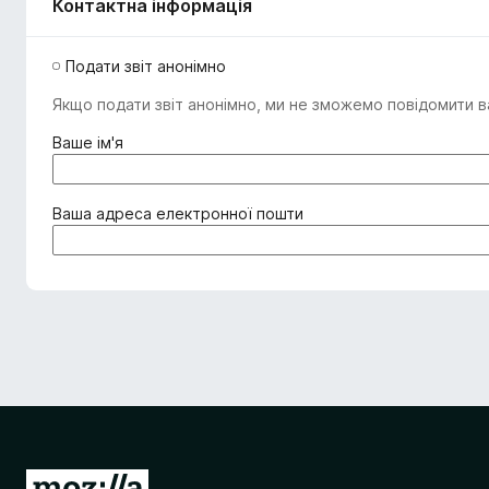
Контактна інформація
Подати звіт анонімно
Якщо подати звіт анонімно, ми не зможемо повідомити ва
(
Ваше ім'я
о
б
о
(
Ваша адреса електронної пошти
в
о
'
б
я
о
з
в
к
'
о
я
в
з
о
к
)
о
в
о
П
)