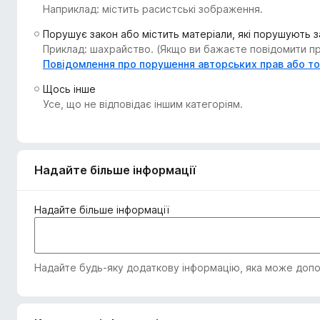
Наприклад: містить расистські зображення.
r
e
Порушує закон або містить матеріали, які порушують 
f
Приклад: шахрайство. (Якщо ви бажаєте повідомити про
o
Повідомлення про порушення авторських прав або т
x
Щось інше
Усе, що не відповідає іншим категоріям.
Надайте більше інформації
Надайте більше інформації
Надайте будь-яку додаткову інформацію, яка може допом