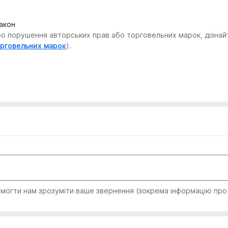
закон
 порушення авторських прав або торговельних марок, дізнайтес
орговельних марок
).
огти нам зрозуміти ваше звернення (зокрема інформацію про т