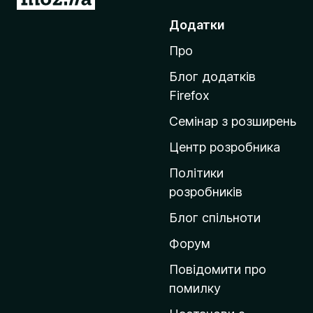
е
Додатки
р
Про
е
й
Блог додатків
т
Firefox
и
Семінар з розширень
н
а
Центр розробника
д
Політики
о
розробників
м
Блог спільноти
і
в
Форум
к
Повідомити про
у
помилку
M