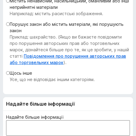
Містить ненависний, насильницький, оманливий або інші
r
неприйнятні матеріали
e
Наприклад: містить расистські зображення.
f
Порушує закон або містить матеріали, які порушують
o
закон
x
Приклад: шахрайство. (Якщо ви бажаєте повідомити
про порушення авторських прав або торговельних
марок, дізнайтеся більше про те, як це зробити, у нашій
статті
Повідомлення про порушення авторських прав
або торговельних марок
).
Щось інше
Усе, що не відповідає іншим категоріям.
Надайте більше інформації
Надайте більше інформації