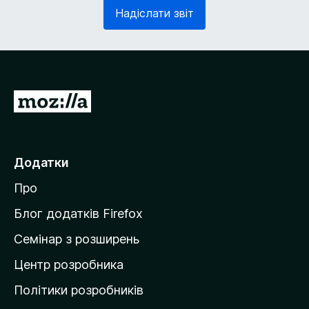
з
в
Надіслати звіт
к
'
о
я
в
з
о
к
)
о
в
П
о
е
)
р
е
Додатки
й
Про
т
и
Блог додатків Firefox
н
Семінар з розширень
а
Центр розробника
д
о
Політики розробників
м