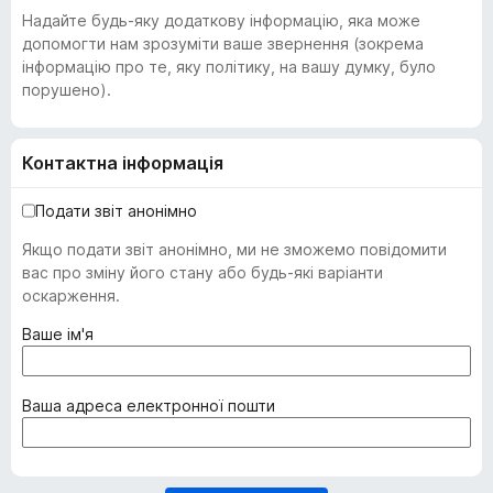
Надайте будь-яку додаткову інформацію, яка може
допомогти нам зрозуміти ваше звернення (зокрема
інформацію про те, яку політику, на вашу думку, було
порушено).
Контактна інформація
Подати звіт анонімно
Якщо подати звіт анонімно, ми не зможемо повідомити
вас про зміну його стану або будь-які варіанти
оскарження.
(
Ваше ім'я
о
б
о
(
Ваша адреса електронної пошти
в
о
'
б
я
о