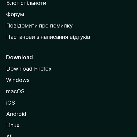
Блог спільноти
і
в
Форум
к
Повідомити про помилку
у
Настанови з написання відгуків
M
o
z
Download
i
Download Firefox
l
Windows
l
a
macOS
iOS
Android
Linux
All