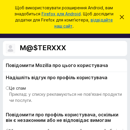
П
Увійти
Щоб використовувати розширення Android, вам
о
знадобиться
Firefox для Android
. Щоб дослідити
Д
В
ш
додатки для Firefox для комп'ютера,
відвідайте
і
о
наш сайт
.
д
у
д
х
к
и
а
л
т
и
M@$TERXXX
т
к
и
и
ц
е
Повідомити Mozilla про цього користувача
б
с
р
п
Надішліть відгук про профіль користувача
о
а
в
у
і
Це спам
щ
з
Приклад: у списку рекламуються не пов'язані продукти
е
е
чи послуги.
н
н
р
я
а
Повідомити про профіль користувача, оскільки
він є незаконним або не відповідає вимогам
F
i