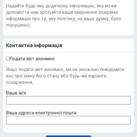
Надайте будь-яку додаткову інформацію, яка може
допомогти нам зрозуміти ваше звернення (зокрема
інформацію про те, яку політику, на вашу думку, було
порушено).
Контактна інформація
Подати звіт анонімно
Якщо подати звіт анонімно, ми не зможемо повідомити
вас про зміну його стану або будь-які варіанти
оскарження.
(
Ваше ім'я
о
б
о
(
Ваша адреса електронної пошти
в
о
'
б
я
о