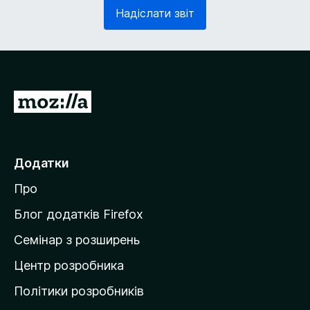
з
в
Надіслати звіт
к
'
о
я
в
з
о
к
)
о
в
П
о
е
)
р
е
Додатки
й
Про
т
и
Блог додатків Firefox
н
Семінар з розширень
а
Центр розробника
д
о
Політики розробників
м