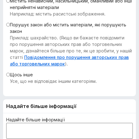
Містить ненависний, насильницький, оманливий або інші
r
неприйнятні матеріали
e
Наприклад: містить расистські зображення.
f
Порушує закон або містить матеріали, які порушують
o
закон
x
Приклад: шахрайство. (Якщо ви бажаєте повідомити
про порушення авторських прав або торговельних
марок, дізнайтеся більше про те, як це зробити, у нашій
статті
Повідомлення про порушення авторських прав
або торговельних марок
).
Щось інше
Усе, що не відповідає іншим категоріям.
Надайте більше інформації
Надайте більше інформації