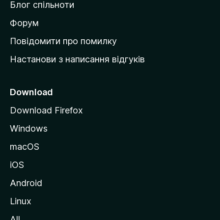
Блог спільноти
і
в
Форум
к
Повідомити про помилку
у
Настанови з написання відгуків
M
o
z
Download
i
Download Firefox
l
Windows
l
a
macOS
iOS
Android
Linux
All