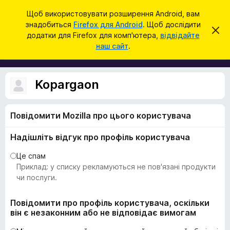
П
Увійти
Щоб використовувати розширення Android, вам
о
знадобиться
Firefox для Android
. Щоб дослідити
Д
В
ш
додатки для Firefox для комп'ютера,
відвідайте
і
о
наш сайт
.
д
у
д
х
к
и
а
л
т
и
Kopargaon
т
к
и
и
ц
е
Повідомити Mozilla про цього користувача
б
с
р
п
Надішліть відгук про профіль користувача
о
а
в
у
і
Це спам
щ
з
Приклад: у списку рекламуються не пов'язані продукти
е
е
чи послуги.
н
н
р
я
а
Повідомити про профіль користувача, оскільки
він є незаконним або не відповідає вимогам
F
i