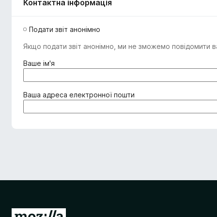
Контактна інформація
Подати звіт анонімно
Якщо подати звіт анонімно, ми не зможемо повідомити ва
(
Ваше ім'я
о
б
о
(
Ваша адреса електронної пошти
в
о
'
б
я
о
з
в
к
'
о
я
в
з
о
к
)
о
в
о
П
)