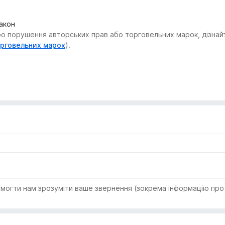
закон
 порушення авторських прав або торговельних марок, дізнайтес
орговельних марок
).
огти нам зрозуміти ваше звернення (зокрема інформацію про т