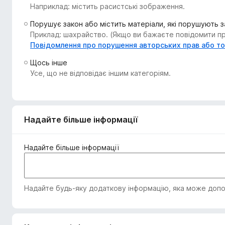
Наприклад: містить расистські зображення.
r
e
Порушує закон або містить матеріали, які порушують 
f
Приклад: шахрайство. (Якщо ви бажаєте повідомити про
o
Повідомлення про порушення авторських прав або т
x
Щось інше
Усе, що не відповідає іншим категоріям.
Надайте більше інформації
Надайте більше інформації
Надайте будь-яку додаткову інформацію, яка може допом