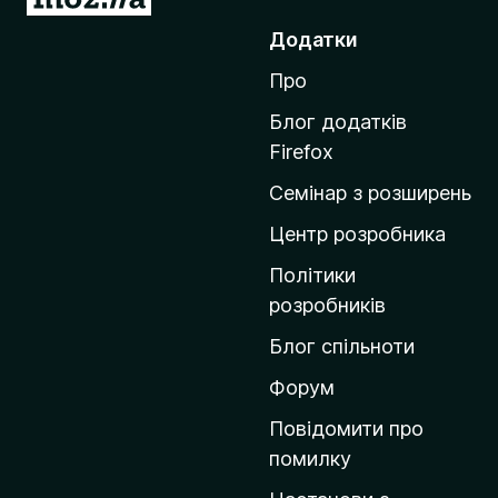
е
Додатки
р
Про
е
й
Блог додатків
т
Firefox
и
Семінар з розширень
н
а
Центр розробника
д
Політики
о
розробників
м
Блог спільноти
і
в
Форум
к
Повідомити про
у
помилку
M