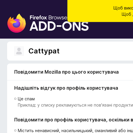
Щоб вико
Щоб д
Д
о
д
а
т
Cattypat
к
и
б
Повідомити Mozilla про цього користувача
р
а
Надішліть відгук про профіль користувача
у
з
Це спам
е
Приклад: у списку рекламуються не пов'язані продукти
р
а
Повідомити про профіль користувача, оскільки в
F
i
Містить ненависний, насильницький, оманливий або інш