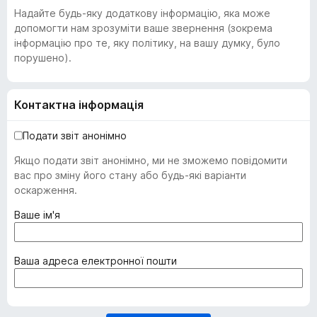
Надайте будь-яку додаткову інформацію, яка може
допомогти нам зрозуміти ваше звернення (зокрема
інформацію про те, яку політику, на вашу думку, було
порушено).
Контактна інформація
Подати звіт анонімно
Якщо подати звіт анонімно, ми не зможемо повідомити
вас про зміну його стану або будь-які варіанти
оскарження.
(
Ваше ім'я
о
б
о
(
Ваша адреса електронної пошти
в
о
'
б
я
о