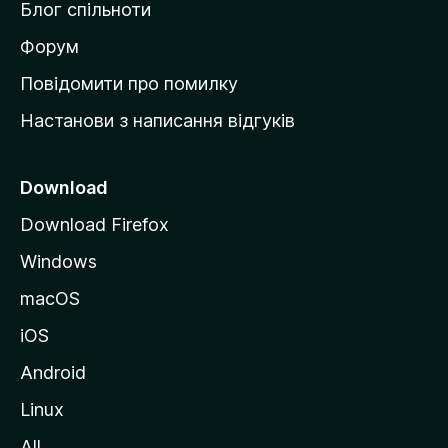
Блог спільноти
і
в
Форум
к
Повідомити про помилку
у
Настанови з написання відгуків
M
o
z
Download
i
Download Firefox
l
Windows
l
a
macOS
iOS
Android
Linux
All