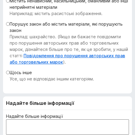
Містить ненависний, насильницький, оманливий або інші
r
неприйнятні матеріали
e
Наприклад: містить расистські зображення.
f
Порушує закон або містить матеріали, які порушують
o
закон
x
Приклад: шахрайство. (Якщо ви бажаєте повідомити
про порушення авторських прав або торговельних
марок, дізнайтеся більше про те, як це зробити, у нашій
статті
Повідомлення про порушення авторських прав
або торговельних марок
).
Щось інше
Усе, що не відповідає іншим категоріям.
Надайте більше інформації
Надайте більше інформації