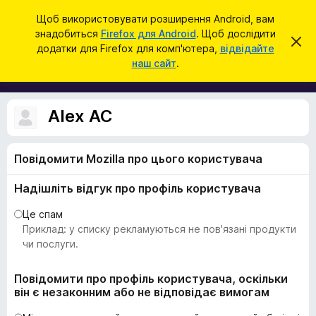
П
Увійти
Щоб використовувати розширення Android, вам
о
знадобиться
Firefox для Android
. Щоб дослідити
Д
В
ш
додатки для Firefox для комп'ютера,
відвідайте
і
о
наш сайт
.
д
у
д
х
к
и
а
л
т
и
Alex AC
т
к
и
и
ц
е
Повідомити Mozilla про цього користувача
б
с
р
п
Надішліть відгук про профіль користувача
о
а
в
у
і
Це спам
щ
з
Приклад: у списку рекламуються не пов'язані продукти
е
е
чи послуги.
н
н
р
я
а
Повідомити про профіль користувача, оскільки
він є незаконним або не відповідає вимогам
F
i