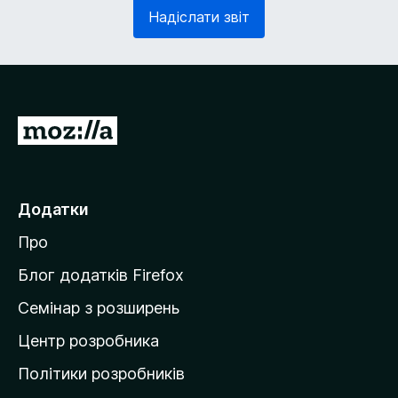
з
в
Надіслати звіт
к
'
о
я
в
з
о
к
)
о
в
П
о
е
)
р
е
Додатки
й
Про
т
и
Блог додатків Firefox
н
Семінар з розширень
а
Центр розробника
д
о
Політики розробників
м