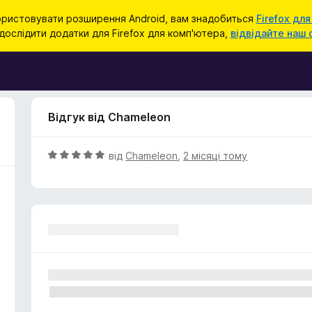
ристовувати розширення Android, вам знадобиться
Firefox для
ослідити додатки для Firefox для комп'ютера,
відвідайте наш 
Відгук від Chameleon
О
від
Chameleon
,
2 місяці тому
ц
і
н
к
а
5
з
5