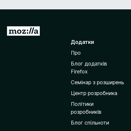
П
е
Додатки
р
Про
е
й
Блог додатків
т
Firefox
и
Семінар з розширень
н
а
Центр розробника
д
Політики
о
розробників
м
Блог спільноти
і