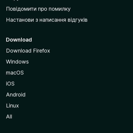
к
Повідомити про помилку
у
Настанови з написання відгуків
M
o
z
Download
i
Download Firefox
l
Windows
l
a
macOS
iOS
Android
Linux
All