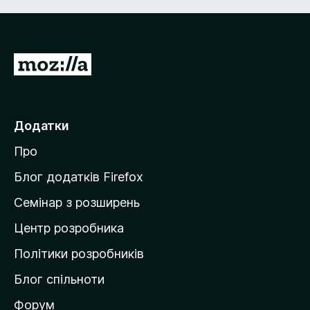
П
е
р
е
Додатки
й
Про
т
и
Блог додатків Firefox
н
Семінар з розширень
а
Центр розробника
д
о
Політики розробників
м
Блог спільноти
і
в
Форум