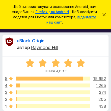
П
Увійти
Щоб використовувати розширення Android, вам
о
знадобиться
Firefox для Android
. Щоб дослідити
Д
В
ш
додатки для Firefox для комп'ютера,
відвідайте
і
о
наш сайт
.
д
у
д
х
к
и
а
л
т
и
В
uBlock Origin
т
к
и
автор
Raymond Hill
и
ц
і
е
б
с
О
р
п
д
о
ц
а
в
Оцінка 4,8 з 5
і
у
і
г
н
щ
5
19 692
з
е
к
4
1 265
е
н
у
а
н
р
3
374
4
я
а
,
к
2
205
8
F
1
438
з
i