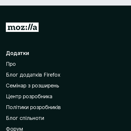
П
е
р
е
Додатки
й
Про
т
и
Блог додатків Firefox
н
Семінар з розширень
а
Центр розробника
д
о
Політики розробників
м
Блог спільноти
і
в
Форум