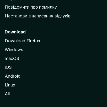
к
Повідомити про помилку
у
Настанови з написання відгуків
M
o
z
Download
i
Download Firefox
l
Windows
l
a
macOS
iOS
Android
Linux
All