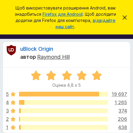
П
Увійти
Щоб використовувати розширення Android, вам
о
знадобиться
Firefox для Android
. Щоб дослідити
Д
В
ш
додатки для Firefox для комп'ютера,
відвідайте
і
о
наш сайт
.
д
у
д
х
к
и
а
л
т
и
В
uBlock Origin
т
к
и
автор
Raymond Hill
и
ц
і
е
б
с
О
р
п
д
о
ц
а
в
Оцінка 4,8 з 5
і
у
і
г
н
щ
5
19 697
з
е
к
4
1 265
е
н
у
а
н
р
3
374
4
я
а
,
к
2
206
8
F
1
438
з
i