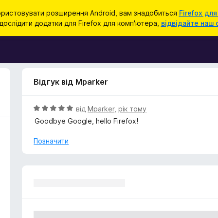
ристовувати розширення Android, вам знадобиться
Firefox для
ослідити додатки для Firefox для комп'ютера,
відвідайте наш 
Відгук від Mparker
О
від
Mparker
,
рік тому
ц
Goodbye Google, hello Firefox!
і
н
Позначити
к
а
5
з
5