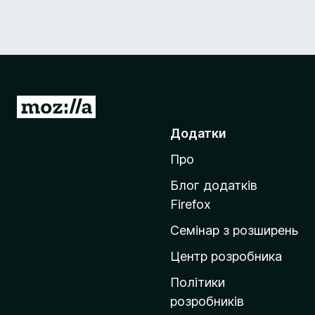
П
е
Додатки
р
Про
е
й
Блог додатків
т
Firefox
и
Семінар з розширень
н
а
Центр розробника
д
Політики
о
розробників
м