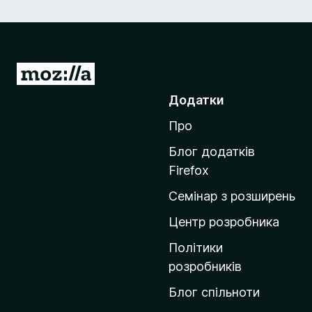
П
е
Додатки
р
Про
е
й
Блог додатків
т
Firefox
и
Семінар з розширень
н
а
Центр розробника
д
Політики
о
розробників
м
Блог спільноти
і