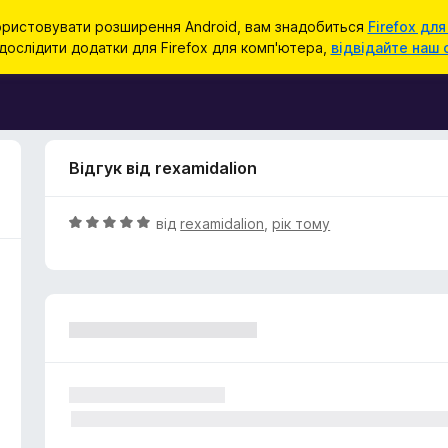
ристовувати розширення Android, вам знадобиться
Firefox для
ослідити додатки для Firefox для комп'ютера,
відвідайте наш 
Відгук від rexamidalion
О
від
rexamidalion
,
рік тому
ц
і
н
к
а
5
з
5