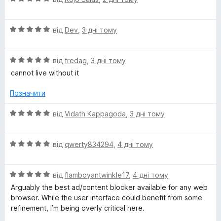
ц
к
з
і
а
5
О
н
від
Dev
,
3 дні тому
5
ц
к
з
і
а
5
О
н
від
fredag
,
3 дні тому
5
ц
к
з
cannot live without it
і
а
5
н
5
Позначити
к
з
а
5
О
від
Vidath Kappagoda
,
3 дні тому
5
ц
з
і
5
О
н
від
qwerty834294
,
4 дні тому
ц
к
і
а
О
н
від
flamboyantwinkle17
,
4 дні тому
5
ц
к
з
Arguably the best ad/content blocker available for any web
і
а
5
browser. While the user interface could benefit from some
н
5
refinement, I’m being overly critical here.
к
з