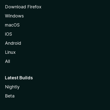
i
Download Firefox
l
Windows
l
a
macOS
iOS
Android
Linux
All
Latest Builds
Nightly
Beta