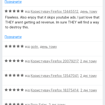
н
Позначити
к
O
а
О
від
Користувач Firefox 13445512
,
день тому
1
ц
Flawless. Also enjoy that it skips youtube ads. I just love that
r
з
і
THEY arent getting ad revenue. Im sure THEY will find a way
5
н
to destroy this.
i
к
а
Позначити
5
g
з
О
від
gotn
,
день тому
5
ц
i
і
О
н
від
Користувач Firefox 20079217
,
2 дні тому
n
ц
к
і
а
О
н
від
Користувач Firefox 13547041
,
2 дні тому
5
ц
к
з
і
а
5
О
н
від
Користувач Firefox 18375414
,
2 дні тому
5
ц
к
з
і
а
5
О
н
від
Rojo Salas
,
2 дні тому
5