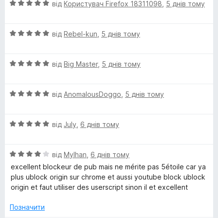
О
від
Користувач Firefox 18311098
,
5 днів тому
ц
і
О
н
від
Rebel-kun
,
5 днів тому
ц
к
і
а
О
н
від
Big Master
,
5 днів тому
5
ц
к
з
і
а
5
О
н
від
AnomalousDoggo
,
5 днів тому
5
ц
к
з
і
а
5
О
н
від
July
,
6 днів тому
5
ц
к
з
і
а
5
О
н
від
Mylhan
,
6 днів тому
5
ц
к
з
excellent blockeur de pub mais ne mérite pas 5étoile car ya
і
а
5
plus ublock origin sur chrome et aussi youtube block ublock
н
5
origin et faut utiliser des userscript sinon il et excellent
к
з
а
5
Позначити
4