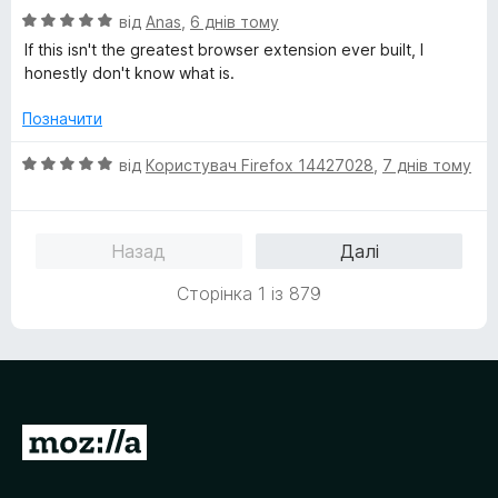
з
О
від
Anas
,
6 днів тому
5
ц
If this isn't the greatest browser extension ever built, I
і
honestly don't know what is.
н
к
Позначити
а
5
О
від
Користувач Firefox 14427028
,
7 днів тому
з
ц
5
і
н
Назад
Далі
к
а
Сторінка 1 із 879
5
з
5
П
е