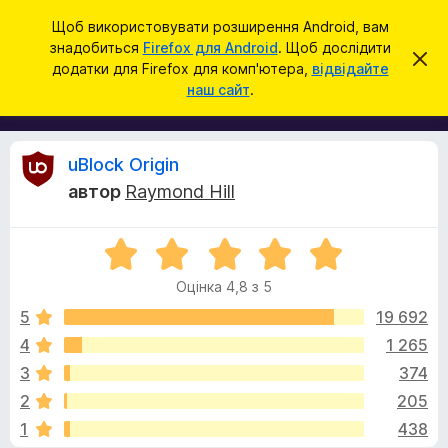
П
Увійти
Щоб використовувати розширення Android, вам
о
знадобиться
Firefox для Android
. Щоб дослідити
Д
В
ш
додатки для Firefox для комп'ютера,
відвідайте
і
о
наш сайт
.
д
у
д
х
к
и
а
л
т
и
В
uBlock Origin
т
к
и
автор
Raymond Hill
и
ц
і
е
б
с
О
р
п
д
о
ц
а
в
Оцінка 4,8 з 5
і
у
і
г
н
щ
5
19 692
з
е
к
4
1 265
е
н
у
а
н
р
3
374
4
я
а
,
к
2
205
8
F
1
438
з
i