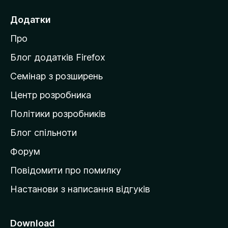
р
е
Додатки
й
Про
т
и
Блог додатків Firefox
н
Семінар з розширень
а
Центр розробника
д
о
Політики розробників
м
Блог спільноти
і
в
Форум
к
Повідомити про помилку
у
Настанови з написання відгуків
M
o
z
Download