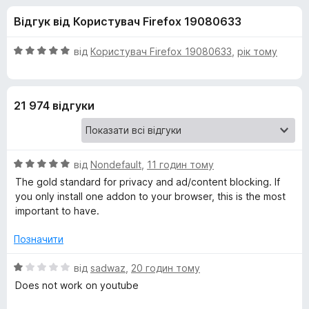
и
5
r
Відгук від Користувач Firefox 19080633
e
д
f
О
від
Користувач Firefox 19080633
,
рік тому
o
л
ц
x
і
н
я
21 974 відгуки
к
а
u
5
з
О
B
від
Nondefault
,
11 годин тому
5
ц
The gold standard for privacy and ad/content blocking. If
і
you only install one addon to your browser, this is the most
l
н
important to have.
к
o
а
Позначити
5
c
з
О
від
sadwaz
,
20 годин тому
5
ц
Does not work on youtube
і
k