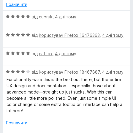
а
5
Позначити
5
з
О
від
cupruk
,
4 дні тому
5
ц
і
О
н
від
Користувач Firefox 16476363
,
4 дні тому
ц
к
і
а
О
н
від
cat tax
,
4 дні тому
5
ц
к
з
і
а
5
О
н
від
Користувач Firefox 18467887
,
4 дні тому
5
ц
к
з
Functionality-wise this is the best out there, but the entire
і
а
5
UX design and documentation—especially those about
н
5
advanced mode—straight up just sucks. Wish this can
к
з
become a little more polished. Even just some simple UI
а
5
color change or some extra tooltip on interface can help a
4
lot here!
з
5
Позначити