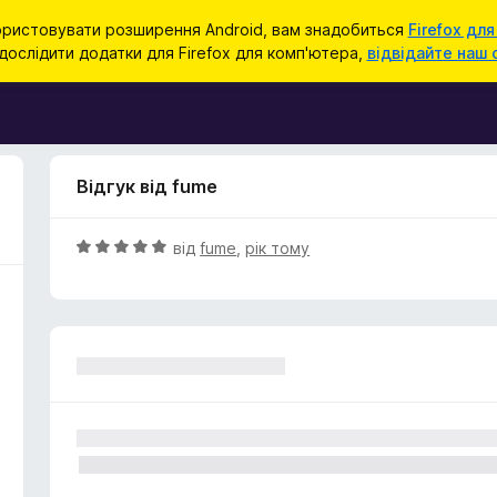
ристовувати розширення Android, вам знадобиться
Firefox для
ослідити додатки для Firefox для комп'ютера,
відвідайте наш 
Відгук від fume
О
від
fume
,
рік тому
ц
і
н
к
а
5
з
5