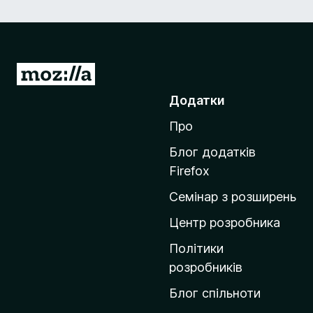
П
е
Додатки
р
Про
е
й
Блог додатків
т
Firefox
и
Семінар з розширень
н
а
Центр розробника
д
Політики
о
розробників
м
Блог спільноти
і